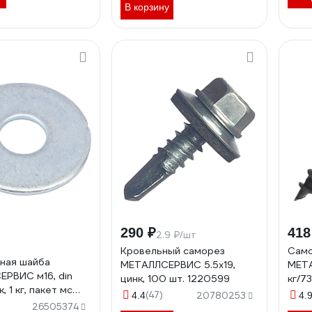
1211401
В корзину
290 ₽
418
2.9 ₽/шт
Кровельный саморез
Само
ная шайба
МЕТАЛЛСЕРВИС 5.5x19,
МЕТА
РВИС м16, din
цинк, 100 шт. 1220599
кг/7
, 1 кг, пакет мс
(47)
4.4
20780253
4.
26505374