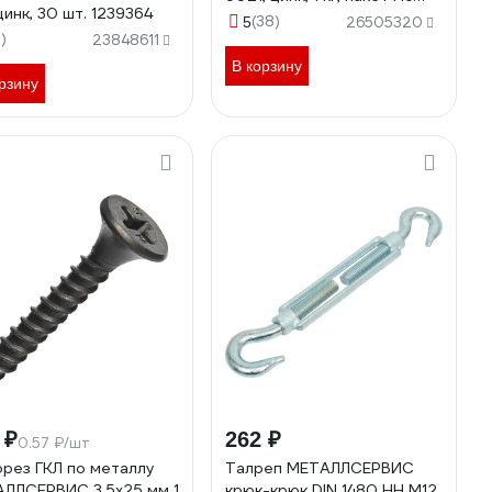
цинк, 30 шт. 1239364
1240218
(38)
5
26505320
7)
23848611
В корзину
рзину
 ₽
262 ₽
0.57 ₽/шт
рез ГКЛ по металлу
Талреп МЕТАЛЛСЕРВИС
ЛЛСЕРВИС 3.5x25 мм 1
крюк-крюк DIN 1480 HH М12