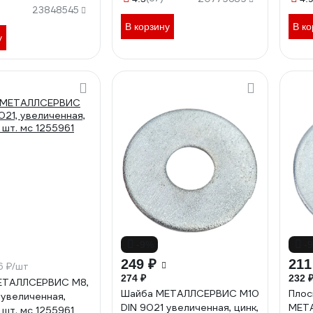
23848545
В корзину
В ко
у
-9%
-
249 ₽
211
6 ₽/шт
274 ₽
232 
ЕТАЛЛСЕРВИС М8,
Шайба МЕТАЛЛСЕРВИС М10
Плос
 увеличенная,
DIN 9021 увеличенная, цинк,
МЕТА
 шт. мс 1255961