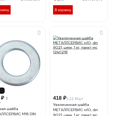
рзину
В корзину
9%
 ₽
418 ₽
5.22 ₽/шт
₽
Увеличенная шайба
кая шайба
МЕТАЛЛСЕРВИС м10, din
ЛЛСЕРВИС М16 DIN
9021, цинк, 1 кг, пакет мс