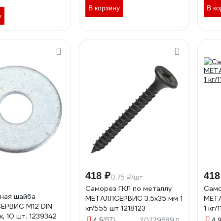
В корзину
В ко
у
418 ₽
418
0.75 ₽/шт
Саморез ГКЛ по металлу
Само
ная шайба
МЕТАЛЛСЕРВИС 3.5x35 мм 1
МЕТА
ЕРВИС М12 DIN
кг/555 шт 1218123
1 кг
к, 10 шт. 1239342
(67)
4.5
20779689
4.