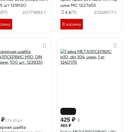
35 шт 1218120
цинк МС 1227455
(67)
(11)
5
20779683
4.6
23348577
рзину
В корзину
-9%
 ₽
425 ₽
1.74 ₽/шт
465 ₽
ерная шайба