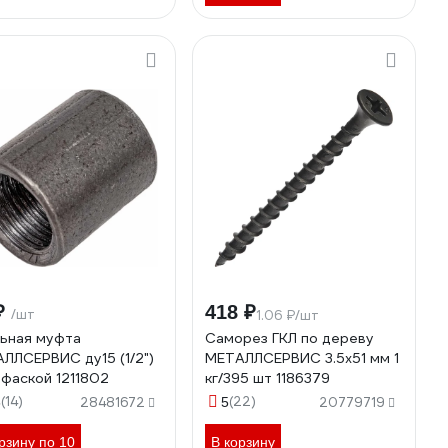
₽
418 ₽
/шт
1.06 ₽/шт
ьная муфта
Саморез ГКЛ по дереву
ЛЛСЕРВИС ду15 (1/2")
МЕТАЛЛСЕРВИС 3.5x51 мм 1
с фаской 1211802
кг/395 шт 1186379
(14)
(22)
6
28481672
5
20779719
рзину по 10
В корзину