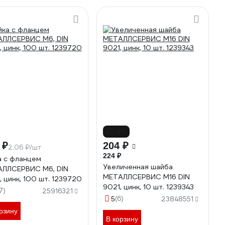
-9%
 ₽
204 ₽
2.06 ₽/шт
224 ₽
а с фланцем
Увеличенная шайба
ЛЛСЕРВИС М6, DIN
МЕТАЛЛСЕРВИС М16 DIN
, цинк, 100 шт. 1239720
9021, цинк, 10 шт. 1239343
7)
25916321
(6)
5
23848551
рзину
В корзину