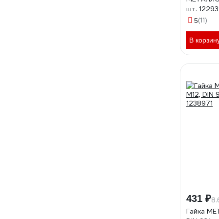
шт. 1229
(11)
5
В корзин
431 ₽
8.
Гайка МЕ