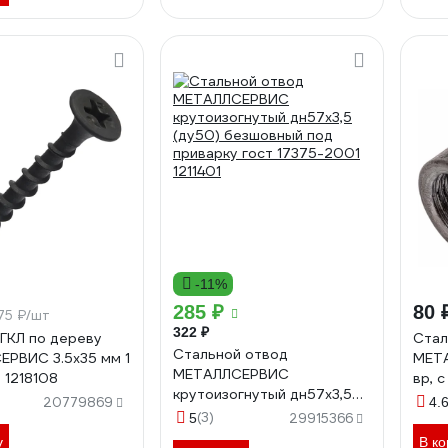
-11%
285 ₽
80 
75 ₽/шт
322 ₽
ГКЛ по дереву
Стал
Стальной отвод
РВИС 3.5x35 мм 1
МЕТА
МЕТАЛЛСЕРВИС
 1218108
вр, 
крутоизогнутый дн57x3,5
20779869
4.
(ду50) безшовный под
(3)
5
29915366
приварку гост 17375-2001
у
В ко