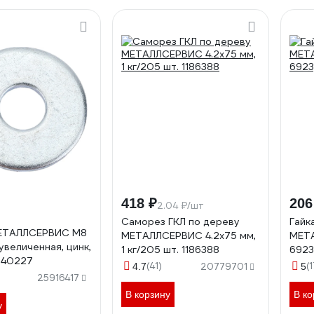
418 ₽
206
2.04 ₽/шт
Саморез ГКЛ по дереву
Гайк
ЕТАЛЛСЕРВИС М8
МЕТАЛЛСЕРВИС 4.2x75 мм,
МЕТА
увеличенная, цинк,
1 кг/205 шт. 1186388
6923
1240227
(41)
(1
4.7
20779701
5
25916417
В корзину
В ко
у