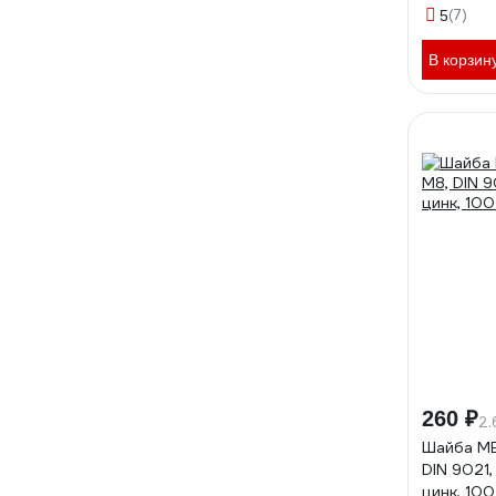
(7)
5
В корзин
260 ₽
2.
Шайба М
DIN 9021,
цинк, 100