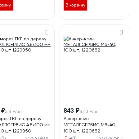
рзину
В корзину
 ₽
843 ₽
3.8 ₽/шт
8.43 ₽/шт
рез ГКЛ по дереву
Анкер-клин
ЛЛСЕРВИС 4.8x100 мм
МЕТАЛЛСЕРВИС М6x40,
/110 шт 1229950
100 шт. 1220682
(8)
(8)
9
21754798
5
20779791