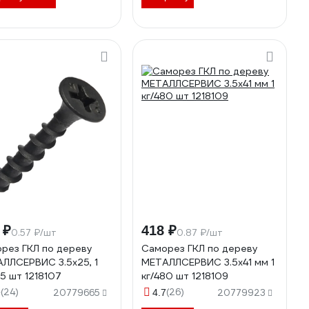
 ₽
418 ₽
0.57 ₽/шт
0.87 ₽/шт
рез ГКЛ по дереву
Саморез ГКЛ по дереву
ЛЛСЕРВИС 3.5x25, 1
МЕТАЛЛСЕРВИС 3.5x41 мм 1
35 шт 1218107
кг/480 шт 1218109
(24)
(26)
9
20779665
4.7
20779923