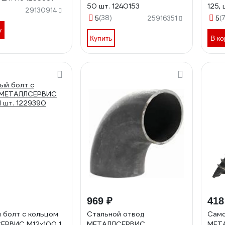
50 шт. 1240153
125, 
29130914
(38)
(
5
25916351
5
у
Купить
В ко
969 ₽
418
 болт с кольцом
Стальной отвод
Само
ЕРВИС М12x100 1
МЕТАЛЛСЕРВИС
МЕТА