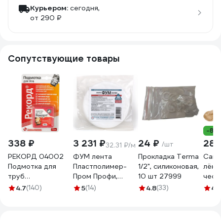
Курьером:
сегодня,
от 290 ₽
Сопутствующие товары
-8%
338 ₽
3 231 ₽
24 ₽
280
/шт
32.31 ₽/м
РЕКОРД 04002
ФУМ лента
Прокладка Terma
Сант
Подмотка для
Пластполимер-
1/2", силиконовая,
лён S
труб
Пром Профи,
10 шт 27999
чеса
СантехМастер ""
0,1х15 мм, 100 м
407
4.7
(140)
5
(14)
4.8
(33)
4.
50 м, блистер
ЗВ-00001594
4630009040026