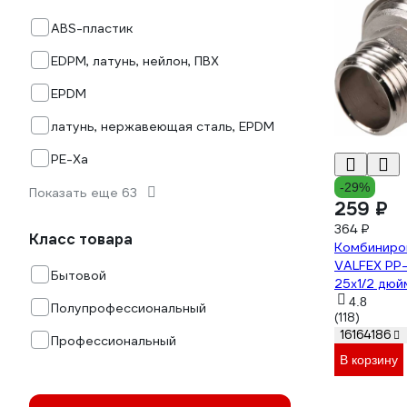
ABS-пластик
EDPM, латунь, нейлон, ПВХ
EPDM
латунь, нержавеющая сталь, EPDM
PE-Xa
-29%
Показать еще 63
259 ₽
364 ₽
Класс товара
Комбиниро
VALFEX PP-
Бытовой
25х1/2 дюй
0223
4.8
Полупрофессиональный
(118)
16164186
Профессиональный
В корзину