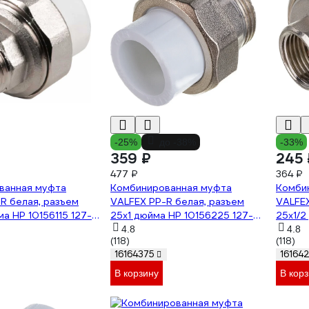
-25%
до -38%
-33%
359 ₽
245 
477 ₽
364 ₽
ванная муфта
Комбинированная муфта
Комби
R белая, разъем
VALFEX PP-R белая, разъем
VALFEX
ма НР 10156115 127-
25х1 дюйма НР 10156225 127-
25х1/2
0225
0211
4.8
4.8
(118)
(118)
16164375
16164
В корзину
В кор