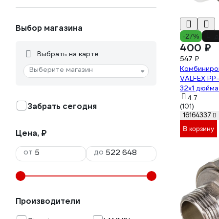
Выбор магазина
-27%
д
400 ₽
Выбрать на карте
547 ₽
Комбиниро
Выберите магазин
VALFEX PP-
32х1 дюйма
0227
4.7
Забрать сегодня
(101)
16164337
В корзину
Цена, ₽
от
до
Производители