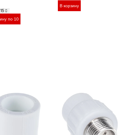
В корзину
15
ину по 10