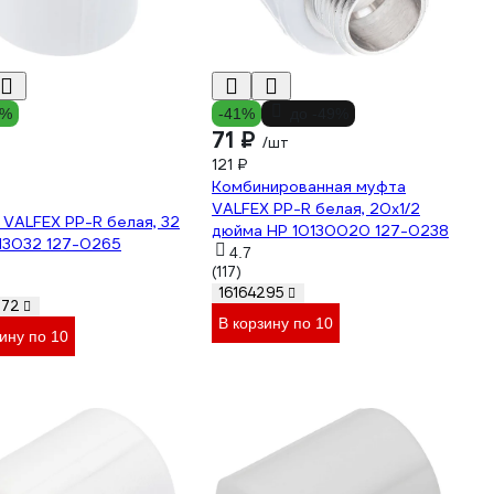
2%
-41%
до -49%
71 ₽
/шт
121 ₽
Комбинированная муфта
VALFEX PP-R белая, 20х1/2
VALFEX PP-R белая, 32
дюйма НР 10130020 127-0238
13032 127-0265
4.7
(117)
16164295
272
В корзину по 10
ину по 10