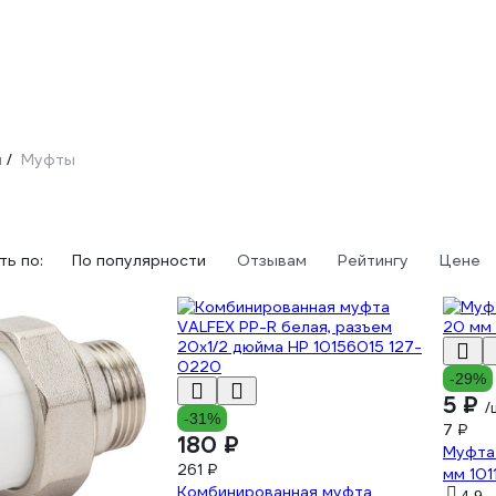
и
Муфты
/
ь по:
По популярности
Отзывам
Рейтингу
Цене
-29%
5 ₽
/
-31%
7 ₽
180 ₽
Муфта 
261 ₽
мм 101
Комбинированная муфта