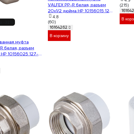
4.9
VALFEX PP-R белая, разъем
(215)
20х1/2 дюйма НР 10156015 127-
161642
0220
4.8
В корз
(60)
о -31%
16164262
В корзину
ванная муфта
R белая, разъем
 НР 10156025 127-