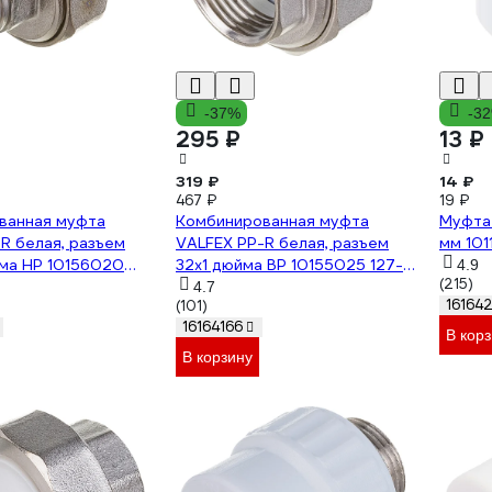
-37%
-3
295 ₽
13 ₽
319 ₽
14 ₽
467 ₽
19 ₽
ванная муфта
Комбинированная муфта
Муфта 
R белая, разъем
VALFEX PP-R белая, разъем
мм 101
йма НР 10156020
32х1 дюйма ВР 10155025 127-
4.9
(215)
0215
4.7
16164
(101)
16164166
В корз
В корзину