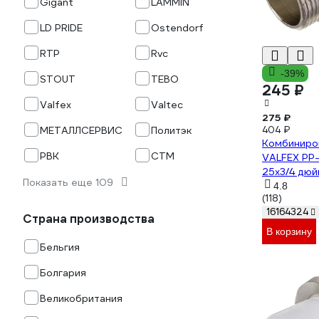
Gigant
LAMMIN
LD PRIDE
Ostendorf
RTP
Rvc
-39%
STOUT
TEBO
245 ₽
Valfex
Valtec
275 ₽
МЕТАЛЛСЕРВИС
Политэк
404 ₽
Комбиниро
РВК
СТМ
VALFEX PP-
25х3/4 дю
Показать еще 109
127-0224
4.8
(118)
16164324
Страна производства
В корзину
Бельгия
Болгария
Великобритания