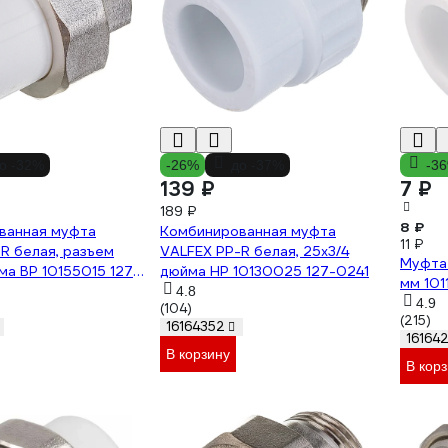
о -32%
-26%
до -37%
-3
139 ₽
7 ₽
189 ₽
8 ₽
ванная муфта
Комбинированная муфта
11 ₽
R белая, разъем
VALFEX PP-R белая, 25х3/4
Муфта 
ма ВР 10155015 127-
дюйма НР 10130025 127-0241
мм 101
4.8
4.9
(104)
(215)
16164352
16164
В корзину
В корз