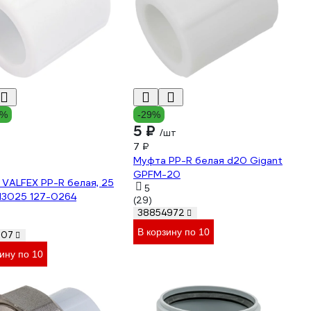
6%
-29%
5 ₽
/шт
7 ₽
Муфта PP-R белая d20 Gigant
GPFM-20
VALFEX PP-R белая, 25
5
13025 127-0264
(29)
38854972
В корзину по 10
207
ину по 10