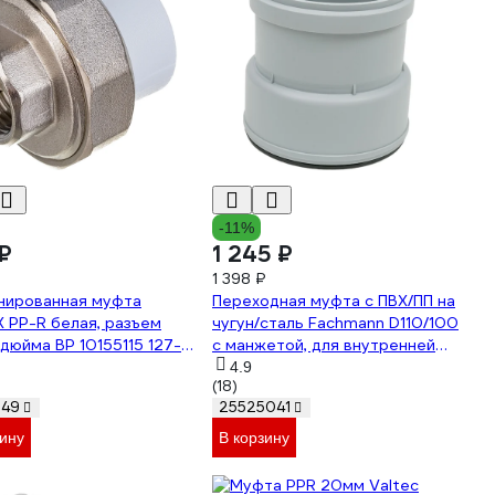
-11%
₽
1 245 ₽
1 398 ₽
нированная муфта
Переходная муфта с ПВХ/ПП на
 PP-R белая, разъем
чугун/сталь Fachmann D110/100
 дюйма ВР 10155115 127-
с манжетой, для внутренней
канализации 01.076
4.9
(18)
249
25525041
зину
В корзину