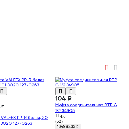
104 ₽
Муфта соединительная RTP G
шт
1/2 34905
4.6
VALFEX PP-R белая, 20
(62)
13020 127-0263
16498233