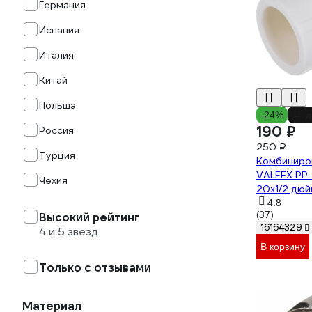
Германия
Испания
Италия
Китай
Польша
-24%
д
190 ₽
Россия
250 ₽
Турция
Комбиниро
VALFEX PP-
Чехия
20х1/2 дюй
0208
4.8
(37)
Высокий рейтинг
16164329
4 и 5 звезд
В корзину
Только с отзывами
Материал