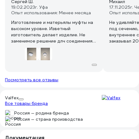
Сергей Ш.
Михаил
19.02.2023
г. Уфа
17.11.2025
г. 
Опыт использования: Менее месяца
Опыт исполь
Изготовление и матерьялы муфты на
Не удивляйте
высоком уровне. Изветный
под сечению,
изготовитель делает изделие. Не
внутреннее с
заменимое решение длч соединения
заказывал 20
труб одного диаметра.
с "бортиком"
Посмотреть все отзывы
Valfex
Все товары бренда
Россия — родина бренда
Россия — страна производства
Документация