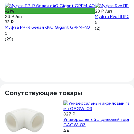
-21%
23 ₽
/шт
26 ₽
/шт
Муфта Rvc ППРС 4
33 ₽
5
Муфта PP-R белая d40 Gigant GPFM-40
(2)
5
(29)
Сопутствующие товары
327 ₽
Универсальный акриловый гермет
GAGW-03
4.4