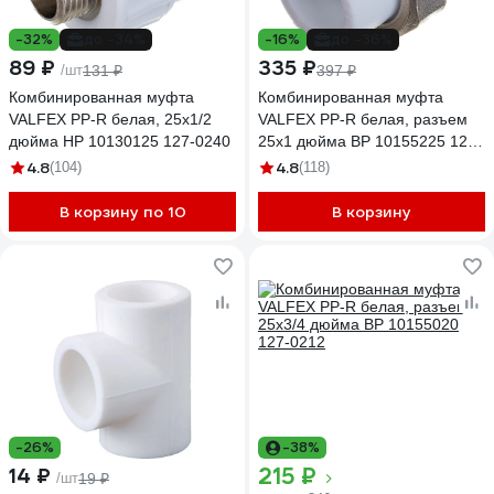
-32%
до -34%
-16%
до -36%
89 ₽
335 ₽
/шт
131 ₽
397 ₽
Комбинированная муфта
Комбинированная муфта
VALFEX PP-R белая, 25х1/2
VALFEX PP-R белая, разъем
дюйма НР 10130125 127-0240
25х1 дюйма ВР 10155225 127-
0213
4.8
4.8
(104)
(118)
В корзину по 10
В корзину
-26%
-38%
215 ₽
14 ₽
/шт
19 ₽