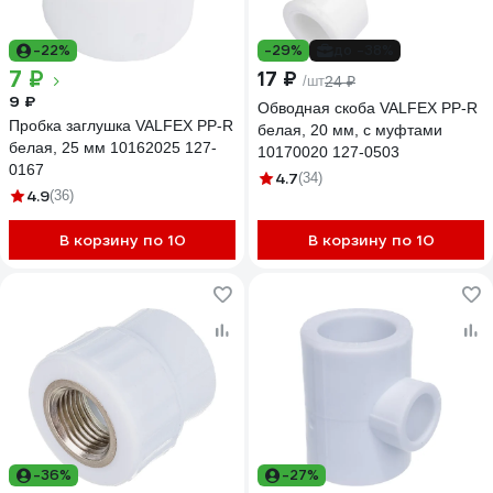
-22%
-29%
до -38%
7 ₽
17 ₽
/шт
24 ₽
9 ₽
Обводная скоба VALFEX PP-R
Пробка заглушка VALFEX PP-R
белая, 20 мм, с муфтами
белая, 25 мм 10162025 127-
10170020 127-0503
0167
4.7
(34)
4.9
(36)
В корзину по 10
В корзину по 10
-36%
-27%