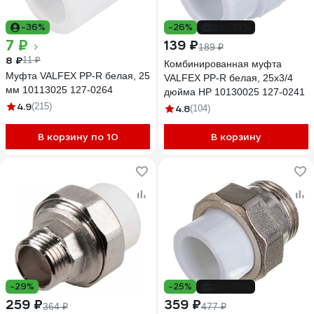
-36%
-26%
до -37%
7 ₽
139 ₽
189 ₽
8 ₽
11 ₽
Комбинированная муфта
Муфта VALFEX PP-R белая, 25
VALFEX PP-R белая, 25х3/4
мм 10113025 127-0264
дюйма НР 10130025 127-0241
4.9
(215)
4.8
(104)
В корзину по 10
В корзину
-29%
-25%
до -39%
259 ₽
359 ₽
364 ₽
477 ₽