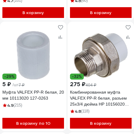
4.7
4.8
(101)
(60)
В корзину
В корзину
-29%
-32%
5 ₽
275 ₽
/шт
7 ₽
404 ₽
Муфта VALFEX PP-R белая, 20
Комбинированная муфта
мм 10113020 127-0263
VALFEX PP-R белая, разъем
25х3/4 дюйма НР 10156020
4.9
(215)
127-0224
4.8
(118)
В корзину по 10
В корзину