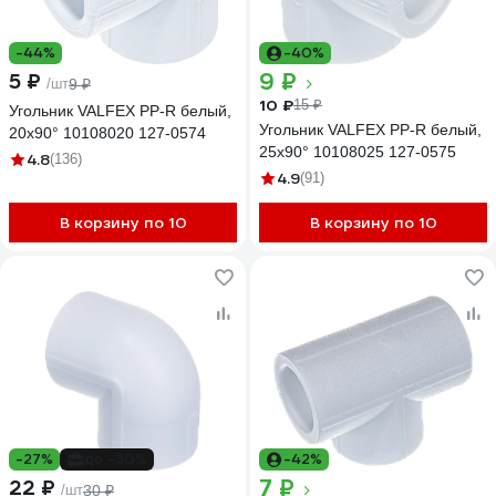
-44%
-40%
9 ₽
5 ₽
/шт
9 ₽
10 ₽
15 ₽
Угольник VALFEX PP-R белый,
Угольник VALFEX PP-R белый,
20х90° 10108020 127-0574
25х90° 10108025 127-0575
4.8
(136)
4.9
(91)
В корзину по 10
В корзину по 10
-27%
до -30%
-42%
7 ₽
22 ₽
/шт
30 ₽