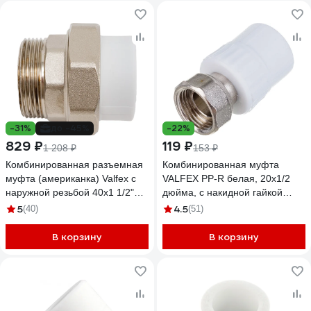
-31%
до -45%
-22%
829 ₽
119 ₽
1 208 ₽
153 ₽
Комбинированная разъемная
Комбинированная муфта
муфта (американка) Valfex с
VALFEX PP-R белая, 20х1/2
наружной резьбой 40x1 1/2"
дюйма, с накидной гайкой
(40/10) белая 10156140
10139020 127-0258
5
4.5
(40)
(51)
В корзину
В корзину