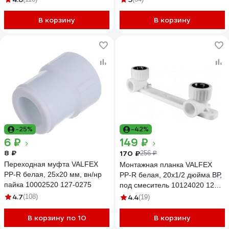
В корзину
В корзину
-25%
-42%
6 ₽
149 ₽
8 ₽
170 ₽
256 ₽
Переходная муфта VALFEX
Монтажная планка VALFEX
PP-R белая, 25х20 мм, вн/нр
PP-R белая, 20х1/2 дюйма ВР,
пайка 10002520 127-0275
под смеситель 10124020 127-
0298
4.7
(108)
4.4
(19)
В корзину по 10
В корзину