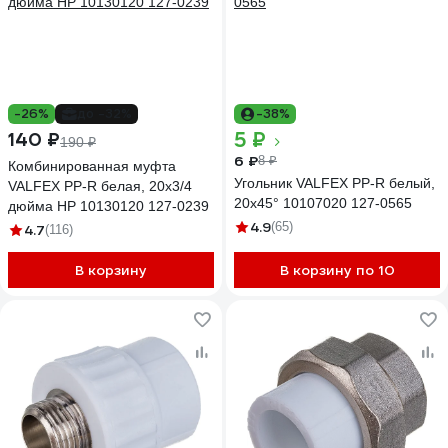
-26%
до -32%
-38%
5 ₽
140 ₽
190 ₽
6 ₽
8 ₽
Комбинированная муфта
Угольник VALFEX PP-R белый,
VALFEX PP-R белая, 20х3/4
20х45° 10107020 127-0565
дюйма НР 10130120 127-0239
4.9
(65)
4.7
(116)
В корзину
В корзину по 10