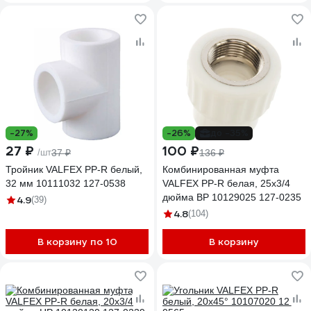
-27%
-26%
до -35%
27 ₽
100 ₽
/шт
37 ₽
136 ₽
Тройник VALFEX PP-R белый,
Комбинированная муфта
32 мм 10111032 127-0538
VALFEX PP-R белая, 25х3/4
дюйма ВР 10129025 127-0235
4.9
(39)
4.8
(104)
В корзину по 10
В корзину