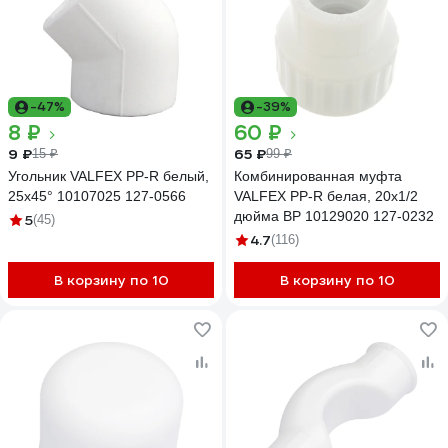
-47%
-39%
8 ₽
60 ₽
9 ₽
65 ₽
15 ₽
99 ₽
Угольник VALFEX PP-R белый,
Комбинированная муфта
25х45° 10107025 127-0566
VALFEX PP-R белая, 20х1/2
дюйма ВР 10129020 127-0232
5
(45)
4.7
(116)
В корзину по 10
В корзину по 10