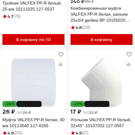
240 ₽
346 ₽
Тройник VALFEX PP-R белый,
Комбинированная муфта
25 мм 10111025 127-0537
VALFEX PP-R белая, разъем
4.7
(70)
25х3/4 дюйма ВР 10155020
127-0212
4.8
(118)
В корзину по 10
В корзину
-24%
до -32%
-23%
до -32%
26 ₽
17 ₽
/шт
34 ₽
/шт
22 ₽
Муфта VALFEX PP-R белая, 40
Угольник VALFEX PP-R белый,
мм 10113040 127-0266
32х45° 10107032 127-0567
4.9
4.9
(215)
(27)