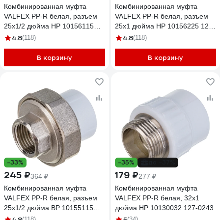
Комбинированная муфта
Комбинированная муфта
VALFEX PP-R белая, разъем
VALFEX PP-R белая, разъем
25х1/2 дюйма НР 10156115
25х1 дюйма НР 10156225 127-
127-0223
0225
4.8
4.8
(118)
(118)
В корзину
В корзину
-33%
-35%
до -37%
245 ₽
179 ₽
364 ₽
277 ₽
Комбинированная муфта
Комбинированная муфта
VALFEX PP-R белая, разъем
VALFEX PP-R белая, 32х1
25х1/2 дюйма ВР 10155115
дюйма НР 10130032 127-0243
127-0211
4.8
5
(118)
(34)