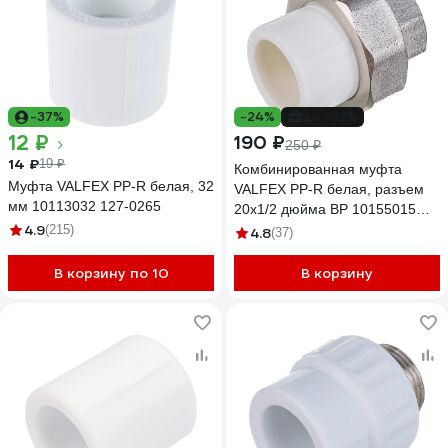
-37%
-24%
до -32%
12 ₽
190 ₽
250 ₽
14 ₽
19 ₽
Комбинированная муфта
Муфта VALFEX PP-R белая, 32
VALFEX PP-R белая, разъем
мм 10113032 127-0265
20х1/2 дюйма ВР 10155015
4.9
127-0208
(215)
4.8
(37)
В корзину по 10
В корзину