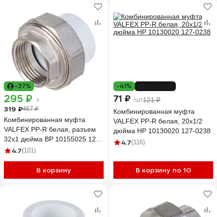
-37%
-41%
до -49%
295 ₽
71 ₽
/шт
121 ₽
319 ₽
467 ₽
Комбинированная муфта
Комбинированная муфта
VALFEX PP-R белая, 20х1/2
VALFEX PP-R белая, разъем
дюйма НР 10130020 127-0238
32х1 дюйма ВР 10155025 127-
4.7
(116)
0215
4.7
(101)
В корзину
В корзину по 10