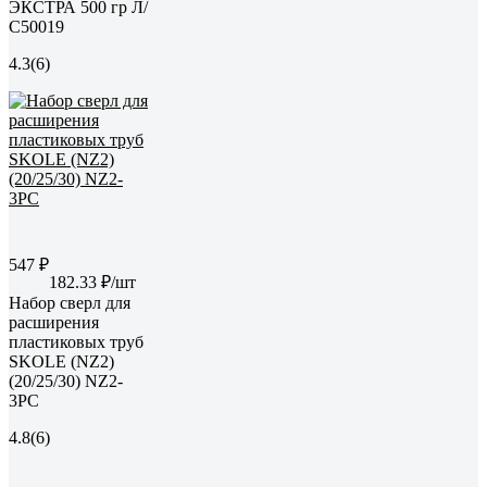
ЭКСТРА 500 гр Л/
С50019
4.3
(6)
547 ₽
182.33 ₽/шт
Набор сверл для
расширения
пластиковых труб
SKOLE (NZ2)
(20/25/30) NZ2-
3PC
4.8
(6)