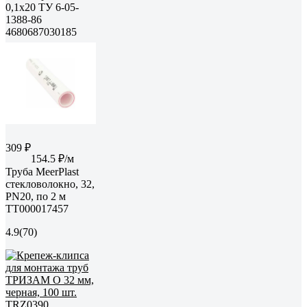
0,1x20 ТУ 6-05-
1388-86
4680687030185
309 ₽
154.5 ₽/м
Труба MeerPlast
стекловолокно, 32,
PN20, по 2 м
ТТ000017457
4.9
(70)