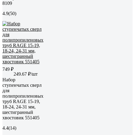
8109
4.9
(50)
749 ₽
249.67 ₽/шт
Набор
ступенчатых сверл
для
полипропиленовых
труб RAGE 15-19,
18-24, 24-31 мм,
шестигранный
хвостовик 551405
4.4
(14)