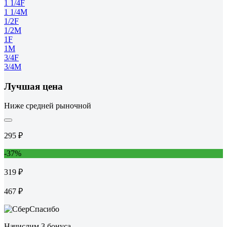
1 1/4F
1 1/4M
1/2F
1/2M
1F
1M
3/4F
3/4M
Лучшая цена
Ниже средней рыночной
295 ₽
-37%
319 ₽
467 ₽
Начислим 3 бонуса