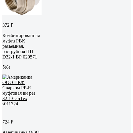
372 ₽
Комбинированная
муфта РВК
разъемная,
раструбная ПП
D32-1 ВР 020571
5
(8)
724 ₽
Американка ООО