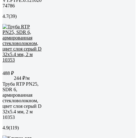
VT.PTFE.0.121020
74786
4.7
(39)
488 ₽
244 ₽/м
Труба RTP PN25,
SDR 6,
армированная
стекловолокном,
цвет слоя серый D
32х5.4 мм, 2 м
10353
4.9
(119)