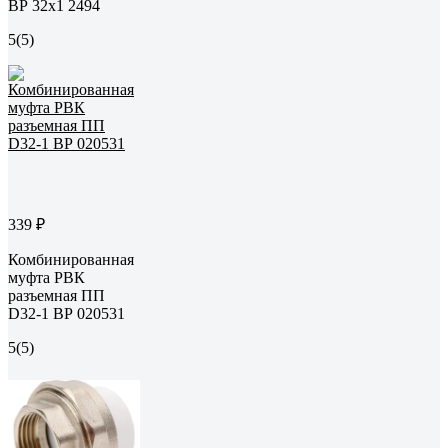
ВР 32x1 2494
5
(5)
339 ₽
Комбинированная
муфта РВК
разъемная ПП
D32-1 ВР 020531
5
(5)