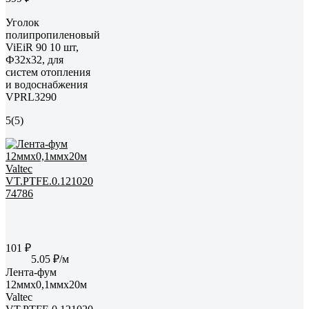
Уголок
полипропиленовый
ViEiR 90 10 шт,
Ф32х32, для
систем отопления
и водоснабжения
VPRL3290
5
(5)
101 ₽
5.05 ₽/м
Лента-фум
12ммх0,1ммх20м
Valtec