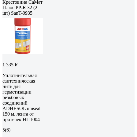
Крестовина СаМат
Плюс PP-R 32 (2
шт) SanT-0935
1 335 ₽
Уплотнительная
сантехническая
нить для
герметизации
резьбовых
соединений
ADHESOL uniseal
150 м, лента от
протечек НП1004
5
(6)