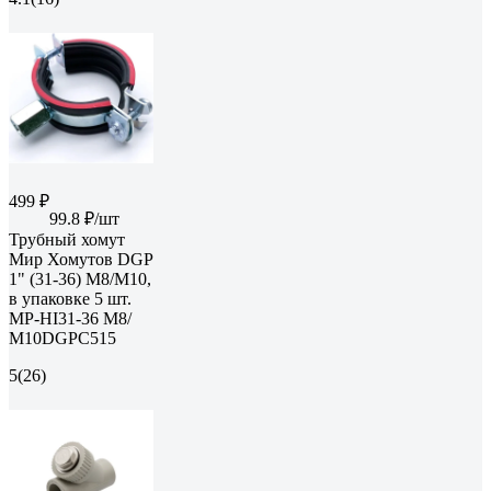
499 ₽
99.8 ₽/шт
Трубный хомут
Мир Хомутов DGP
1" (31-36) M8/М10,
в упаковке 5 шт.
MP-HI31-36 М8/
М10DGPC515
5
(26)