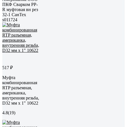
ПКФ Сварком PP-
R муфтовая вн рез
32-1 СанТех
s011724
517 ₽
Муфта
комбинированная
RTP разъемная,
американка,
внутренняя резьба,
D32 мм х 1" 10622
4.8
(19)