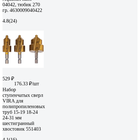
04042, тюбик 270
гр. 4630009040422
4.8
(24)
529 ₽
176.33 ₽/шт
Набор
ступенчатых сверл
VIRA для
полипропиленовых
труб 15-19 18-24
24-31 мм
шестигранный
хвостовик 551403
4.1
(16)