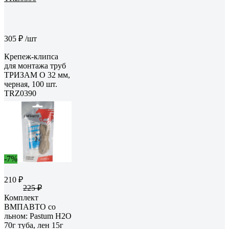
305 ₽
/шт
Крепеж-клипса
для монтажа труб
ТРИЗАМ O 32 мм,
черная, 100 шт.
TRZ0390
-7%
210 ₽
225 ₽
Комплект
ВМПАВТО со
льном: Pastum H2O
70г туба, лен 15г