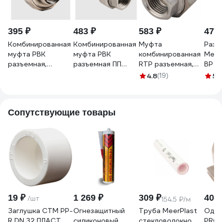
395 ₽
483 ₽
583 ₽
474 
Комбинированная
Комбинированная
Муфта
Разъ
муфта РВК
муфта РВК
комбинированная
Meer
разъемная,
разъемная ПП
RTP разъемная,
ВР 32
раструбная ПП
D32-1 1/4 ВР
американка,
ТТ0
4.8
(19)
5
(
D32-1 1/4 ВР
020527
внутренняя
020573
резьба, D32х1 1/4
мм 10621
Сопутствующие товары
19 ₽
1 269 ₽
309 ₽
409 
/шт
154.5 ₽/м
Заглушка СТМ PP-
Огнезащитный
Труба MeerPlast
Один
R DN 32 ПЛАСТ
силиконовый
стекловолокно,
PRO 