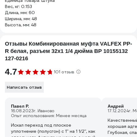
Единица товара: Штука
Вес, кг: 0.153
Длина, мм: 60
Ширина, мм: 48
Высота, мм: 48
Отзывы Комбинированная муфта VALFEX PP-
R белая, разъем 32х1 1/4 дюйма ВР 10155132
127-0216
4.7
101 отзыв
Написать отзыв
Павел Р.
Андрей
16.08.2023
г. Иваново
17.12.2024
г. 
Опыт использования: Менее месяца
Качественный
Искал переход под плоское
хорошая адге
уплотнение (полусгон) с 1'' на 1 1/2'', как
Глубокая, сп