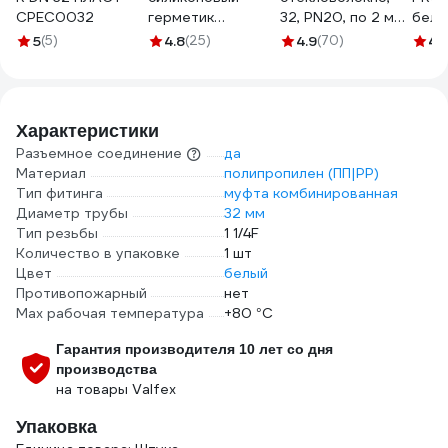
CPEC0032
герметик
32, PN20, по 2 м
бела
Огнетитан SN
ТТ000017457
PA18
5
(5)
4.8
(25)
4.9
(70)
4.
однокомпонентный,
серый 310 мл ТУ
2513-004-
03495485-2016
Характеристики
БП-00000536
Разъемное соединение
да
Материал
полипропилен (ПП|PP)
Тип фитинга
муфта комбинированная
Диаметр трубы
32 мм
Тип резьбы
1 1/4F
Количество в упаковке
1 шт
Цвет
белый
Противопожарный
нет
Max рабочая температура
+80 °С
Гарантия производителя 10 лет со дня
производства
на товары Valfex
Упаковка