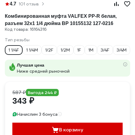
4.7
101 отзыв
Комбинированная муфта VALFEX PP-R белая,
разъем 32х1 1/4 дюйма ВР 10155132 127-0216
Код товара: 16164316
Тип резьбы
1 1/4F
1 1/4M
1/2F
1/2M
1F
1M
3/4F
3/4M
Лучшая цена
Ниже средней рыночной
587 ₽
Выгода 244 ₽
343 ₽
Начислим 3 бонуса
В корзину