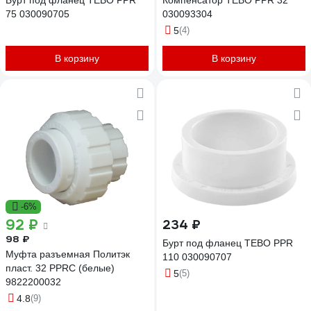
Бурт под фланец TEBO PPR
Компенсатор TEBO PPR 32
75 030090705
030093304
5
(4)
В корзину
В корзину
-6%
92 ₽
234 ₽
98 ₽
Бурт под фланец TEBO PPR
Муфта разъемная Политэк
110 030090707
пласт. 32 PPRC (белые)
5
(5)
9822200032
4.8
(9)