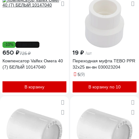
-10%
до -13%
650 ₽
19 ₽
725 ₽
/шт
Компенсатор Valfex Омега 40
Переходная муфта TEBO PPR
(7) БЕЛЫЙ 10147040
32x25 вн-вн 030023204
5
(9)
В корзину
В корзину по 10