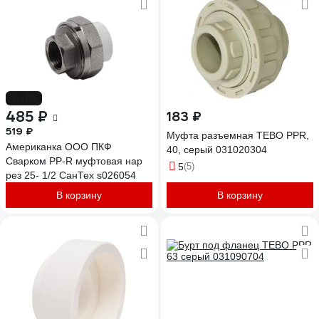
-7%
485 ₽
183 ₽
519 ₽
Муфта разъемная TEBO PPR,
Американка ООО ПКФ
40, серый 031020304
Сварком PP-R муфтовая нар
5
(5)
рез 25- 1/2 СанТех s026054
В корзину
В корзину