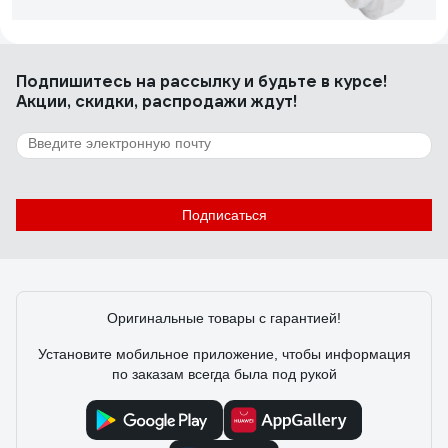
Сергей
22.04.2023
Подпишитесь
на рассылку
и будьте в курсе!
Кому нужно разборное соединение - то, что надо.
Акции, скидки, распродажи ждут!
Приятель с плохим отзывом лоханулся потому, что
совершенно неинформативная фотография. Конечно,
хорошо бы иметь фото в разборе. Постараюсь исправить
этот недостаток.
35 отзывов
Отзыв о RTP американка внутренняя резьба,
Подписаться
D20х1/2 мм
Сергей П.
20.07.2022
Оригинальные товары с гарантией!
На вид хорошая американка, резиновое кольцо
цилиндрическое
Установите мобильное приложение, чтобы информация
по заказам всегда была под рукой