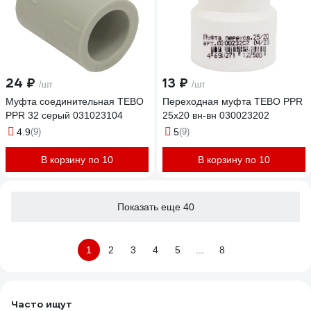
24 ₽
13 ₽
/шт
/шт
Муфта соединительная TEBO
Переходная муфта TEBO PPR
PPR 32 серый 031023104
25x20 вн-вн 030023202
4.9
(9)
5
(9)
В корзину по 10
В корзину по 10
Показать еще 40
1
2
3
4
5
...
8
Часто ищут