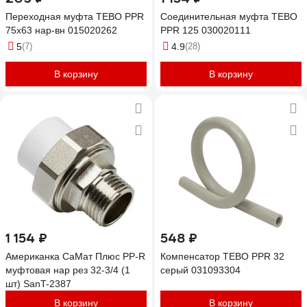
Переходная муфта TEBO PPR
Соединительная муфта TEBO
75x63 нар-вн 015020262
PPR 125 030020111
5
(7)
4.9
(28)
В корзину
В корзину
1 154 ₽
548 ₽
Американка СаМат Плюс PP-R
Компенсатор TEBO PPR 32
муфтовая нар рез 32-3/4 (1
серый 031093304
шт) SanT-2387
В корзину
В корзину