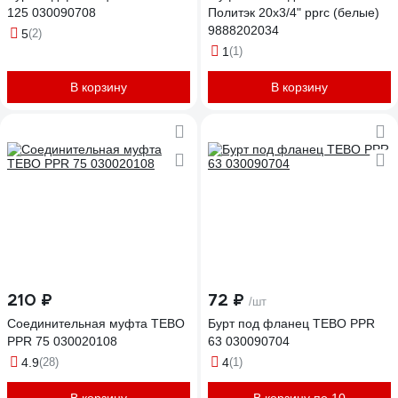
125 030090708
Политэк 20x3/4" pprc (белые)
9888202034
5
(2)
1
(1)
В корзину
В корзину
210 ₽
72 ₽
/шт
Соединительная муфта TEBO
Бурт под фланец TEBO PPR
PPR 75 030020108
63 030090704
4.9
(28)
4
(1)