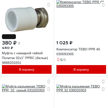
-17%
380 ₽
1 025 ₽
460 ₽
Компенсатор TEBO PPR 40
Муфта с накидной гайкой
030093305
Политэк 32x1" PPRC (белые)
5
(4)
9888203201
В корзину
В корзину