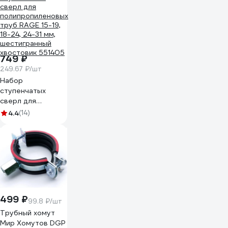
749 ₽
249.67 ₽/шт
Набор
ступенчатых
сверл для
полипропиленовых
4.4
(14)
труб RAGE 15-19,
18-24, 24-31 мм,
шестигранный
хвостовик 551405
499 ₽
99.8 ₽/шт
Трубный хомут
Мир Хомутов DGP