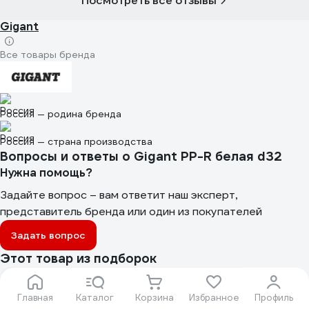
Посмотреть все отзывы
Gigant
Все товары бренда
Россия — родина бренда
Россия — страна производства
Вопросы и ответы о Gigant PP-R белая d32
Нужна помощь?
Задайте вопрос – вам ответит наш эксперт,
представитель бренда или один из покупателей
Задать вопрос
Этот товар из подборок
Под керамическую плитку
Под керамогранит
Главная
Каталог
Корзина
Избранное
Профиль
Под клинкерную плитку
Для бани и сауны
Россия