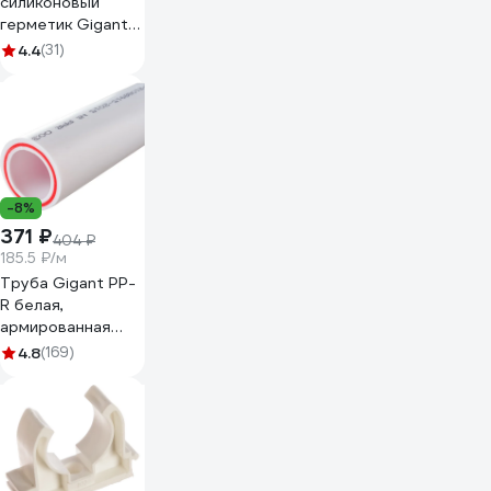
силиконовый
герметик Gigant
бесцветный, 0,27
4.4
(31)
л GSUGT-03
-8%
371 ₽
404 ₽
185.5 ₽/м
Труба Gigant PP-
R белая,
армированная
стекловолокном
4.8
(169)
SDR 7.4 (PN 20)
32x4.4 мм, 2 м
GSG-13