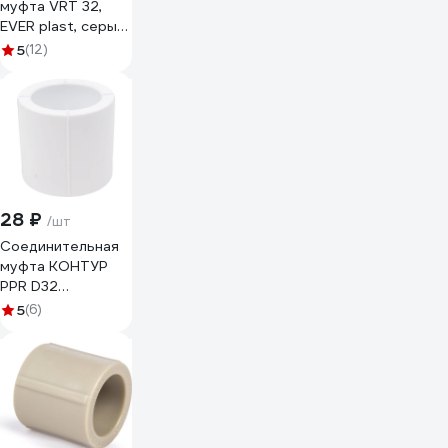
муфта VRT 32,
EVER plast, серый
538364
5
(12)
28 ₽
/шт
Соединительная
муфта КОНТУР
PPR D32
011201032000
5
(6)