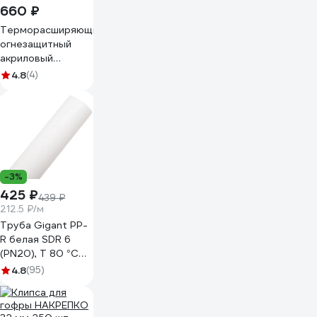
660 ₽
Терморасширяющийся
огнезащитный
акриловый
однокомпонентный
4.8
(4)
герметик Gigant
картридж 400 гр
GFS-01
-3%
425 ₽
439 ₽
212.5 ₽/м
Труба Gigant PP-
R белая SDR 6
(PN20), T 80 °С
32x5.4 мм, 2м
4.8
(95)
GSG-6