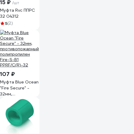
15 ₽
/шт
Муфта Rvc ППРС
32 04312
5
(2)
107 ₽
Муфта Blue Ocean
"Fire Secure" -
32мм,
противопожарный
полипропилен
Fire-S-B1
PPRF/C(R)-32