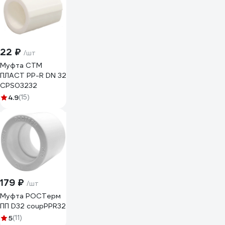
22 ₽
/шт
Муфта СТМ
ПЛАСТ PP-R DN 32
CPS03232
4.9
(15)
179 ₽
/шт
Муфта РОСТерм
ПП D32 coupPPR32
5
(11)