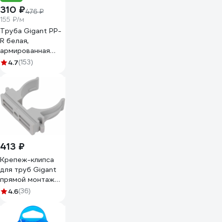
310 ₽
476 ₽
155 ₽/м
Труба Gigant PP-
R белая,
армированная
стекловолокном
4.7
(153)
SDR 6 (PN25)
32x5.4 мм, 2 м
GSG-9
413 ₽
Крепеж-клипса
для труб Gigant
прямой монтаж
D32 серая 25шт
4.6
(36)
123938