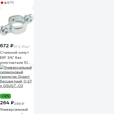
полипропиленовых
4.1
(16)
труб 15-19 18-24
24-31 мм
шестигранный
хвостовик 551403
672 ₽
67.2 ₽/шт
Стальной хомут
EKF 3/4" без
уплотнителя 10
шт в уп hs2034
-12%
264 ₽
299 ₽
Универсальный