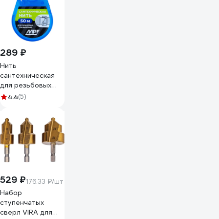
289 ₽
Нить
сантехническая
для резьбовых
соединений MPF
4.4
(5)
50 метров
ИС.131706.ИМ
529 ₽
176.33 ₽/шт
Набор
ступенчатых
сверл VIRA для