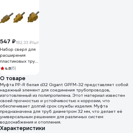
547 ₽
182.33 ₽/шт
Набор сверл для
расширения
пластиковых труб
SKOLE (NZ2)
4.8
(6)
(20/25/30) NZ2-
О товаре
3PC
Муфта PP-R белая d32 Gigant GPFM-32 представляет собой
надежный элемент для соединения трубопроводов,
изготовленный из полипропилена. Этот материал известен
своей прочностью и устойчивостью к коррозии, что
обеспечивает долгий срок службы изделия. Муфта
предназначена для труб диаметром 32 мм, что делает её
универсальным решением для различных систем
водоснабжения и отопления.
Характеристики