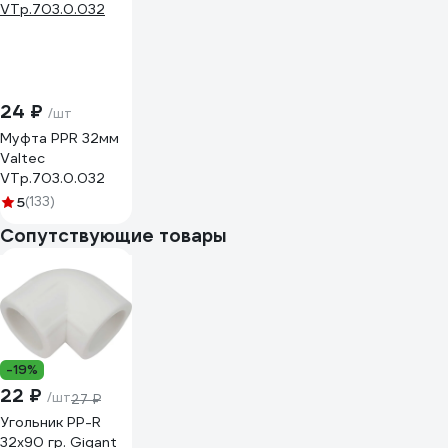
24 ₽
/шт
Муфта PPR 32мм
Valtec
VTp.703.0.032
5
(133)
Сопутствующие товары
-19%
22 ₽
/шт
27 ₽
Угольник PP-R
32x90 гр. Gigant