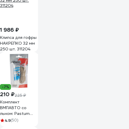
1 986 ₽
Клипса для гофры
НАКРЕПКО 32 мм
250 шт. 311204
-7%
210 ₽
225 ₽
Комплект
ВМПАВТО со
льном: Pastum
H2O 70г туба, лен
4.9
(50)
15г 8109