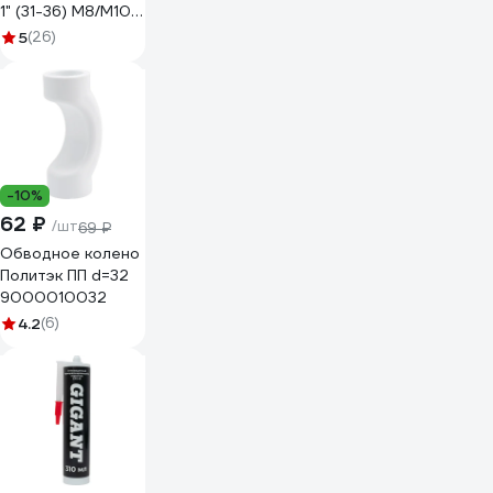
1" (31-36) M8/М10,
в упаковке 5 шт.
5
(26)
MP-HI31-36 М8/
М10DGPC515
-10%
62 ₽
/шт
69 ₽
Обводное колено
Политэк ПП d=32
9000010032
4.2
(6)