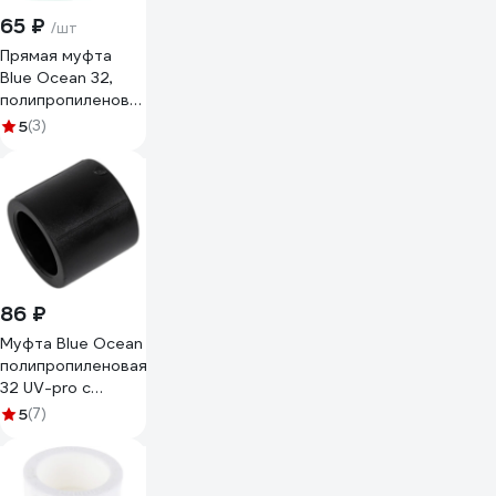
65 ₽
/шт
Прямая муфта
Blue Ocean 32,
полипропиленовая,
зеленая PPRF/C G
5
(3)
-32
86 ₽
Муфта Blue Ocean
полипропиленовая
32 UV-pro с
защитой от
5
(7)
ультрафиолета
черная PPRF/C-
UV(Bk)-32