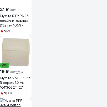
21 ₽
/шт
Муфта RTP PN25
соединительная
D32 мм 10597
5
(20)
-5%
19 ₽
/шт
20 ₽
Муфта VALFEX PP-
R серая, 32 мм
10113032Г 127-
0381
5
(33)