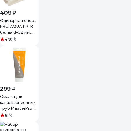
409 ₽
Одинарная опора
PRO AQUA PP-R
белая d-32 мм
PA18012Pb
4.9
(11)
299 ₽
Смазка для
канализационных
труб MasterProf
МАСТЕРПЛАСТ
5
(4)
(туба 250 г.)
ИС.131740