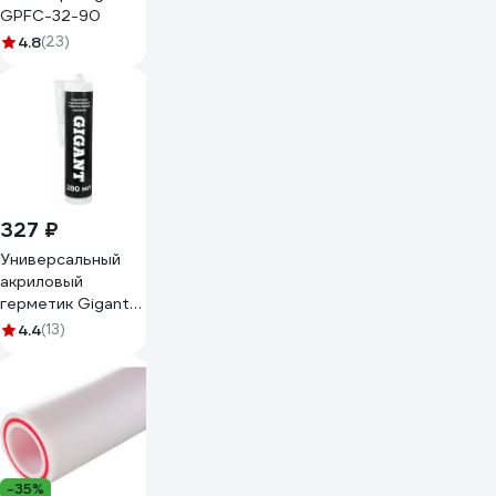
GPFC-32-90
4.8
(23)
327 ₽
Универсальный
акриловый
герметик Gigant
белый, 280 мл
4.4
(13)
GAGW-03
-35%