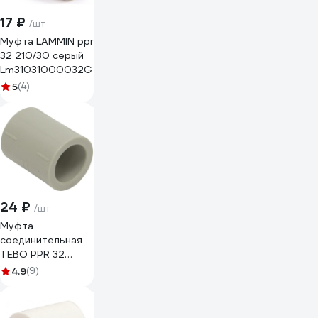
17 ₽
/шт
Муфта LAMMIN ppr
32 210/30 серый
Lm31031000032G
5
(4)
24 ₽
/шт
Муфта
соединительная
TEBO PPR 32
серый 031023104
4.9
(9)