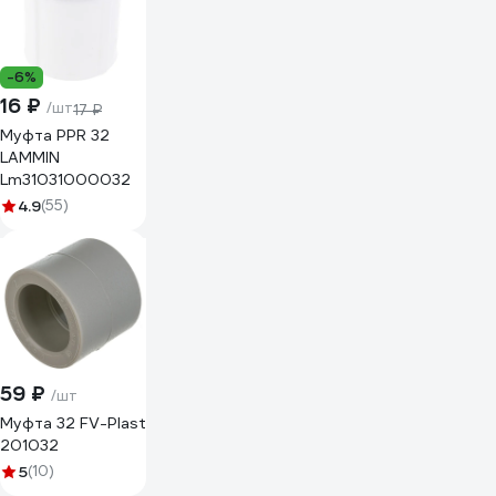
-6%
16 ₽
/шт
17 ₽
Муфта PPR 32
LAMMIN
Lm31031000032
4.9
(55)
59 ₽
/шт
Муфта 32 FV-Plast
201032
5
(10)