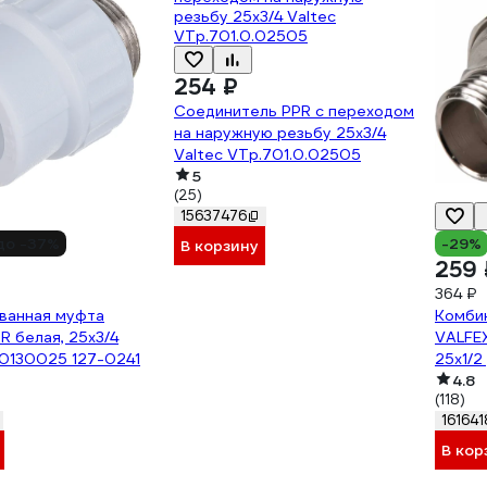
254 ₽
Соединитель PPR с переходом
на наружную резьбу 25х3/4
Valtec VTp.701.0.02505
5
(25)
15637476
до -37%
-29%
В корзину
259 
364 ₽
ванная муфта
Комби
R белая, 25х3/4
VALFEX
10130025 127-0241
25х1/2
0223
4.8
(118)
161641
В кор