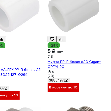
6%
-29%
5 ₽
/шт
7 ₽
Муфта PP-R белая d20 Gigant
GPFM-20
VALFEX PP-R белая, 25
5
13025 127-0264
(29)
38854972
В корзину по 10
207
зину по 10