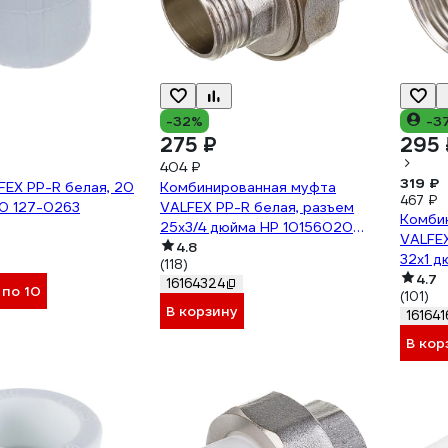
-32%
-3
275 ₽
295 
404 ₽
319 ₽
EX PP-R белая, 20
Комбинированная муфта
467 ₽
0 127-0263
VALFEX PP-R белая, разъем
Комби
25х3/4 дюйма НР 10156020
VALFEX
127-0224
4.8
32х1 д
(118)
0215
4.7
16164324
 по 10
(101)
В корзину
161641
В кор