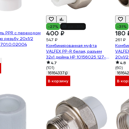
-27%
до -31%
-31%
400 ₽
180 
ль PPR с переходом
ю резьбу 20х1/2
547 ₽
261 ₽
.701.0.02004
Комбинированная муфта
Комби
VALFEX PP-R белая, разъем
VALFEX
32х1 дюйма НР 10156025 127-
20х1/2
0227
4.7
0220
4.8
(101)
(60)
16164337
16164
В корзину
В кор