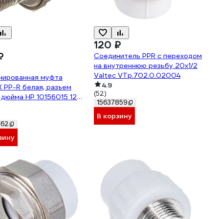
120 ₽
₽
Соединитель PPR с переходом
на внутреннюю резьбу 20х1/2
Valtec VTp.702.0.02004
нированная муфта
4.9
 PP-R белая, разъем
(52)
 дюйма НР 10156015 127-
15637859
В корзину
262
зину