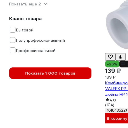
Показать еще 2
Класс товара
Бытовой
Полупрофессиональный
Профессиональный
-26%
139 ₽
Показать 1 000 товаров
189 ₽
Комбиниро
VALFEX PP-
дюйма НР 
4.8
(104)
16164352
В корзину