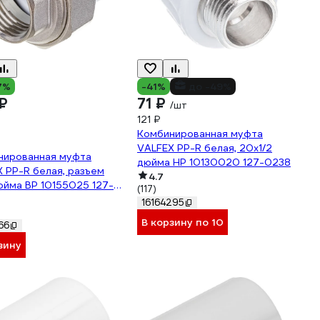
7%
-41%
до -49%
₽
71 ₽
/шт
121 ₽
Комбинированная муфта
VALFEX PP-R белая, 20х1/2
нированная муфта
дюйма НР 10130020 127-0238
 PP-R белая, разъем
4.7
юйма ВР 10155025 127-
(117)
16164295
В корзину по 10
66
зину