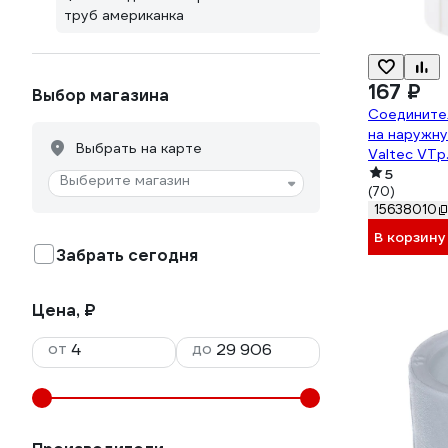
труб американка
167 ₽
Выбор магазина
Соедините
на наружну
Выбрать на карте
Valtec VTp
5
Выберите магазин
(70)
15638010
В корзину
Забрать сегодня
Цена, ₽
от
до