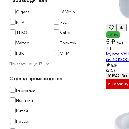
Производители
Gigant
LAMMIN
RTP
Rvc
TEBO
Valfex
-29%
5 ₽
/шт
Valtec
Политэк
7 ₽
РВК
СТМ
Муфта VALF
мм 1011302
Показать еще 17
4.9
(215)
16164215
Страна производства
В корзину
Германия
Испания
Китай
Россия