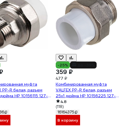
-25%
до -39%
₽
359 ₽
477 ₽
нированная муфта
Комбинированная муфта
 PP-R белая, разъем
VALFEX PP-R белая, разъем
 дюйма НР 10156115 127-
25х1 дюйма НР 10156225 127-
0225
4.8
(118)
86
16164375
зину
В корзину