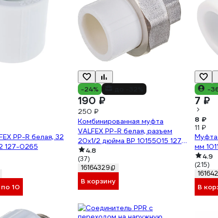
-24%
до -32%
-3
190 ₽
7 ₽
250 ₽
8 ₽
Комбинированная муфта
11 ₽
VALFEX PP-R белая, разъем
EX PP-R белая, 32
Муфта 
20х1/2 дюйма ВР 10155015 127-
2 127-0265
мм 101
0208
4.8
4.9
(37)
(215)
16164329
16164
В корзину
 по 10
В кор