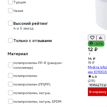
Турция
Чехия
Высокий рейтинг
4 и 5 звезд
Только с отзывами
-37%
12 ₽
Материал
14 ₽
19 ₽
полипропилен PP-R (рандом-
Муфта VALF
сополимер)
мм 1011303
полипропилен
4.9
(215)
полипропилен (ПП|PP)
16164272
В корзину
полипропилен, латунь
полипропилен, латунь, EPDM