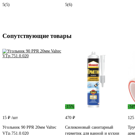
5
(5)
5
(6)
Сопутствующие товары
-15%
-34
15 ₽
/шт
470 ₽
125
Угольник 90 PPR 20мм Valtec
Силиконовый санитарный
Тру
VTp.751.0.020
герметик для ванной и кухни
арм