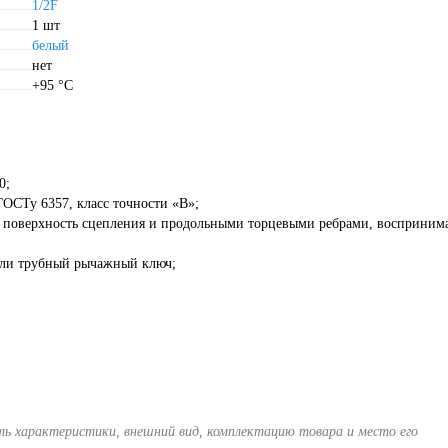
1/2F
1 шт
белый
нет
+95 °С
0;
ГОСТу 6357, класс точности «В»;
и поверхность сцепления и продольными торцевыми ребрами, восприн
или трубный рычажный ключ;
ять характеристики, внешний вид, комплектацию товара и место его