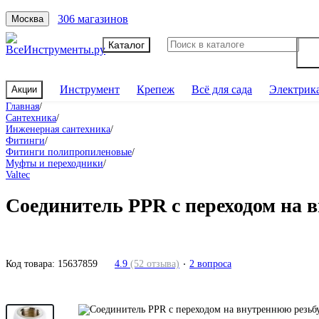
306 магазинов
Москва
Каталог
Инструмент
Крепеж
Всё для сада
Электрик
Акции
Главная
/
Сантехника
/
Инженерная сантехника
/
Фитинги
/
Фитинги полипропиленовые
/
Муфты и переходники
/
Valtec
Соединитель PPR с переходом на в
Код товара:
15637859
4.9
(52 отзыва)
2 вопроса