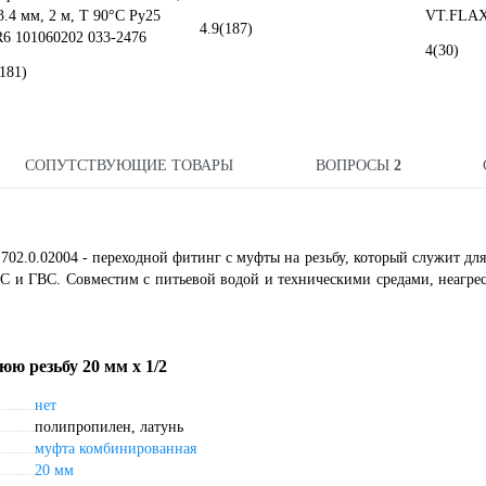
3.4 мм, 2 м, Т 90°С Ру25
VT.FLAX
4.9
(187)
6 101060202 033-2476
4
(30)
(181)
СОПУТСТВУЮЩИЕ ТОВАРЫ
ВОПРОСЫ
2
702.0.02004 - переходной фитинг с муфты на резьбу, который служит дл
С и ГВС. Совместим с питьевой водой и техническими средами, неагр
юю резьбу 20 мм х 1/2
нет
полипропилен, латунь
муфта комбинированная
20 мм