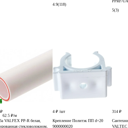
PPRF/UA
4.9
(118)
5
(3)
%
 ₽
4 ₽
/шт
314 ₽
62.5 ₽/м
ба VALFEX PP-R белая,
Крепление Политэк ПП d=20
Сантехни
ированная стекловолокном,
9000000020
VALTEC д