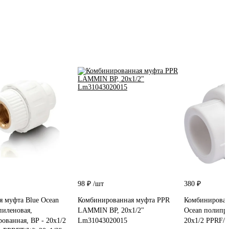
98 ₽
/шт
380 ₽
я муфта Blue Ocean
Комбинированная муфта PPR
Комбинирован
иленовая,
LAMMIN ВР, 20х1/2"
Ocean полипро
ованная, ВР - 20х1/2
Lm31043020015
20x1/2 PPRF/I