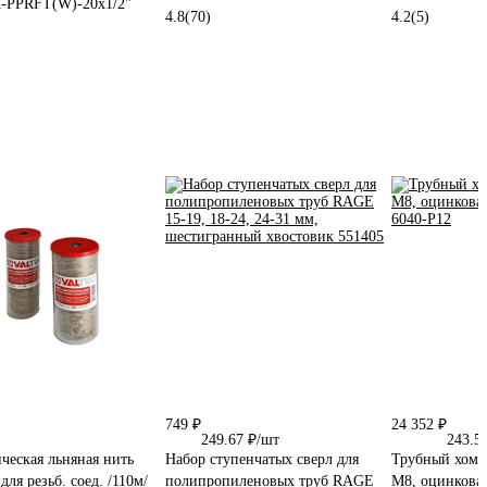
-PPRFT(W)-20х1/2"
4.8
(70)
4.2
(5)
749 ₽
24 352 ₽
249.67 ₽/шт
243.5
ческая льняная нить
Набор ступенчатых сверл для
Трубный хому
ля резьб. соед. /110м/
полипропиленовых труб RAGE
М8, оцинкован