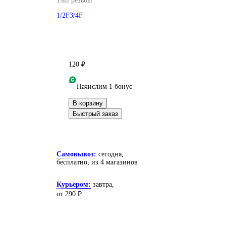
Тип резьбы
1/2F
3/4F
120 ₽
Начислим 1 бонус
В корзину
Быстрый заказ
Самовывоз:
сегодня,
бесплатно
, из 4 магазинов
Курьером:
завтра,
от 290 ₽