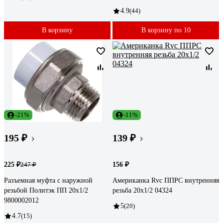
4.9
(44)
В корзину
В корзину по 10
-21%
-11%
195 ₽
139 ₽
225 ₽
156 ₽
247 ₽
Разъемная муфта с наружной
Американка Rvc ППРС внутренняя
резьбой Политэк ПП 20х1/2
резьба 20x1/2 04324
9800002012
5
(20)
4.7
(15)