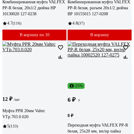
Комбинированная муфта VALFEX
Комбинированная муфта VALFEX
PP-R белая, 20х1/2 дюйма НР
PP-R белая, разъем 20х1/2 дюйма
10130020 127-0238
ВР 10155015 127-0208
4.7
(116)
4.8
(37)
В корзину по 10
В корзину
-25%
12 ₽
6 ₽
/шт
Муфта PPR 20мм Valtec
8 ₽
VTp.703.0.020
Переходная муфта VALFEX PP-R
5
(133)
белая, 25х20 мм, вн/нр пайка