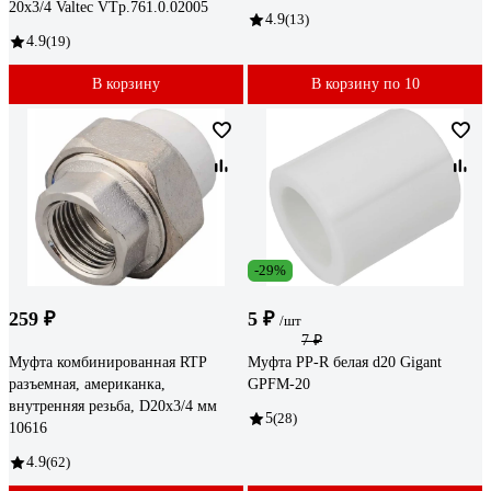
20х3/4 Valtec VTp.761.0.02005
4.9
(13)
4.9
(19)
В корзину
В корзину по 10
-29%
259 ₽
5 ₽
/шт
7 ₽
Муфта комбинированная RTP
Муфта PP-R белая d20 Gigant
разъемная, американка,
GPFM-20
внутренняя резьба, D20х3/4 мм
5
(28)
10616
4.9
(62)