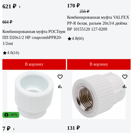
170 ₽
621 ₽
256 ₽
Комбинированная муфта VALFEX
664 ₽
PP-R белая, разъем 20х3/4 дюйма
ВР 10155120 127-0209
Комбинированная муфта РОСТерм
ПП D20х1/2 НР coupcombPPR20-
4.8
(60)
1/2out
4.6
(16)
В корзину
В корзину
-36%
131 ₽
7 ₽