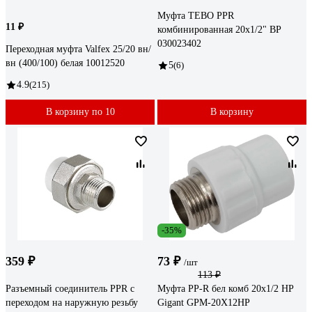
Муфта TEBO PPR
11 ₽
комбинированная 20x1/2" ВР
030023402
Переходная муфта Valfex 25/20 вн/
вн (400/100) белая 10012520
5
(6)
4.9
(215)
В корзину по 10
В корзину
-35%
359 ₽
73 ₽
/шт
113 ₽
Разъемный соединитель PPR с
Муфта PP-R бел комб 20х1/2 НР
переходом на наружную резьбу
Gigant GPM-20X12НР