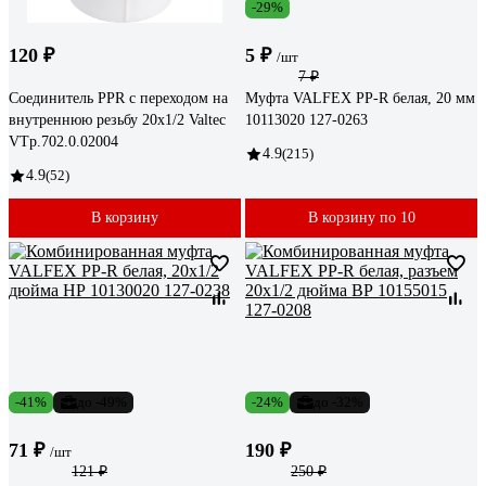
-29%
120 ₽
5 ₽
/шт
7 ₽
Соединитель PPR с переходом на
Муфта VALFEX PP-R белая, 20 мм
внутреннюю резьбу 20х1/2 Valtec
10113020 127-0263
VTp.702.0.02004
4.9
(215)
4.9
(52)
В корзину
В корзину по 10
-41%
до -49%
-24%
до -32%
71 ₽
190 ₽
/шт
121 ₽
250 ₽