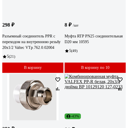
298 ₽
8 ₽
/шт
Разъемный соединитель PPR с
Муфта RTP PN25 соединительная
переходом на внутреннюю резьбу
D20 мм 10595
20х1/2 Valtec VTp.762.0.02004
5
(49)
5
(21)
В корзину
В корзину по 10
-43%