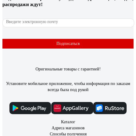
с плохим отзывом лоханулся потому, что совершенно
распродажи ждут!
неинформативная фотография. Конечно, хорошо бы иметь
фото в разборе. Постараюсь исправить этот недостаток.
35 отзывов
Отзыв о RTP американка внутренняя резьба,
Подписаться
D20х1/2 мм
Сергей П.
20.07.2022
Оригинальные товары с гарантией!
На вид хорошая американка, резиновое кольцо
цилиндрическое
Установите мобильное приложение, чтобы информация по заказам
всегда была под рукой
Каталог
Адреса магазинов
Способы получения