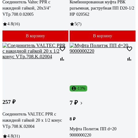
Соединитель Valtec PPR с
Комбинированная муфта РВК
накидной гайкой, 20x3/4"
разъемная, раструбная ПП D20-1/2
VTp.708.0.02005
НР 020562
4.8
(16)
5
(7)
В корзину
В корзину
-13%
257 ₽
7 ₽
Соединитель VALTEC PPR с
8 ₽
накидной гайкой 20 х 1/2 конус
VTp.708.K.02004
Муфта Политэк ПП d=20
9000000220
4.8
(31)