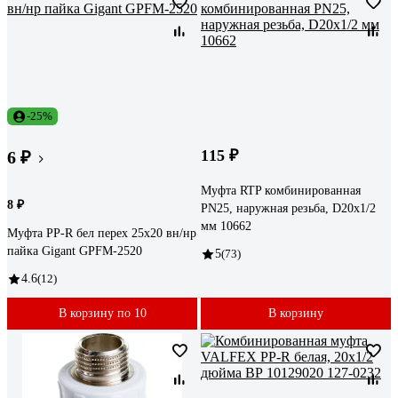
-25%
115 ₽
6 ₽
Муфта RTP комбинированная
8 ₽
PN25, наружная резьба, D20х1/2
мм 10662
Муфта PP-R бел перех 25х20 вн/нр
пайка Gigant GPFM-2520
5
(73)
4.6
(12)
В корзину по 10
В корзину