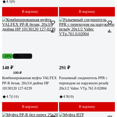
4.1
(9)
В корзину
В корзину
-26%
до -32%
140 ₽
291 ₽
190 ₽
Комбинированная муфта VALFEX
Разъемный соединитель PPR с
PP-R белая, 20х3/4 дюйма НР
переходом на наружную резьбу
10130120 127-0239
20х1/2 Valtec VTp.761.0.02004
4.7
(116)
4.9
(19)
В корзину
В корзину