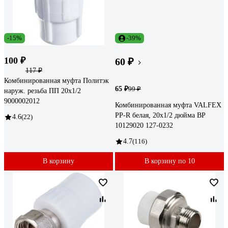
-15%
-39%
100 ₽
60 ₽
117 ₽
Комбинированная муфта Политэк
65 ₽
99 ₽
наруж. резьба ПП 20х1/2
9000002012
Комбинированная муфта VALFEX
PP-R белая, 20х1/2 дюйма ВР
4.6
(22)
10129020 127-0232
4.7
(116)
В корзину
В корзину по 10