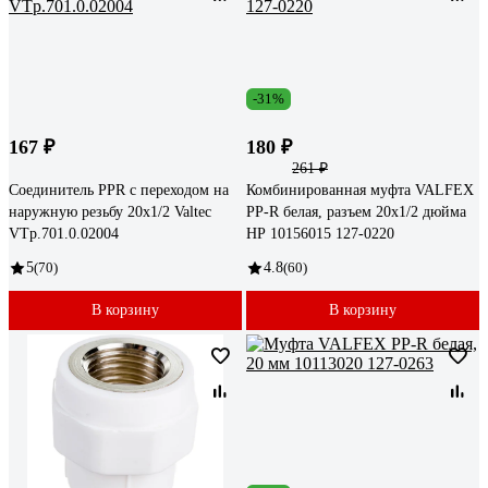
-31%
167 ₽
180 ₽
261 ₽
Соединитель PPR с переходом на
Комбинированная муфта VALFEX
наружную резьбу 20х1/2 Valtec
PP-R белая, разъем 20х1/2 дюйма
VTp.701.0.02004
НР 10156015 127-0220
5
(70)
4.8
(60)
В корзину
В корзину