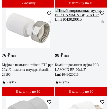
В корзину
В корзину по 10
76 ₽
98 ₽
/шт
/шт
Муфта с накидной гайкой RTP ppr
Комбинированная муфта PPR
20x1/2, пластик штуцер, белый,
LAMMIN ВР, 20х1/2"
28190
Lm31043020015
3.7
(31)
4.8
(70)
В корзину по 10
В корзину по 10