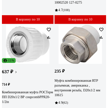
10002520 127-0275
4.7
(108)
В корзину по 10
В корзину по 10
-11%
235 ₽
637 ₽
Муфта комбинированная RTP
714 ₽
разъемная, американка ,
внутренняя резьба, D20х1/2 мм
Комбинированная муфта РОСТерм
10615
ПП D20х1/2 ВР coupcombPPR20-
1/2in
4.9
(62)