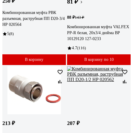
250 ₽
81 ₽
Комбинированная муфта РВК
88 ₽
143 ₽
разъемная, раструбная ПП D20-3/4
НР 020564
Комбинированная муфта VALFEX
PP-R белая, 20х3/4 дюйма ВР
5
(8)
10129120 127-0233
4.7
(116)
В корзину
В корзину по 10
213 ₽
207 ₽