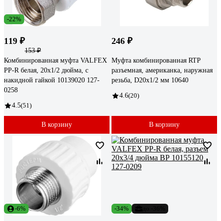
-22%
119 ₽
246 ₽
153 ₽
Комбинированная муфта VALFEX
Муфта комбинированная RTP
PP-R белая, 20х1/2 дюйма, с
разъемная, американка, наружная
накидной гайкой 10139020 127-
резьба, D20х1/2 мм 10640
0258
4.6
(20)
4.5
(51)
В корзину
В корзину
-6%
-34%
до -36%