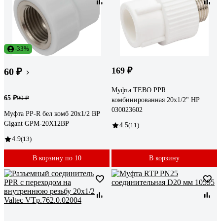
-33%
169 ₽
60 ₽
Муфта TEBO PPR
65 ₽
90 ₽
комбинированная 20x1/2" НР
030023602
Муфта PP-R бел комб 20х1/2 ВР
Gigant GPM-20X12ВР
4.5
(11)
4.9
(13)
В корзину по 10
В корзину