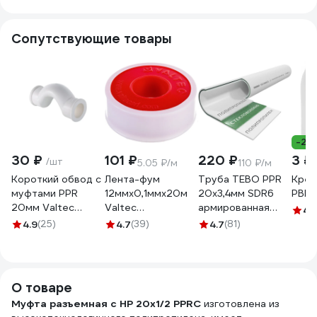
515103
515316
полипропилен
Fire-S-B1
Сопутствующие товары
PPRF/EA(R)-20х1/2"
-25
30 ₽
101 ₽
220 ₽
3 ₽
/шт
5.05 ₽/м
110 ₽/м
Короткий обвод с
Лента-фум
Труба TEBO PPR
Креп
муфтами PPR
12ммх0,1ммх20м
20х3,4мм SDR6
РВК 
20мм Valtec
Valtec
армированная
4.
VTp.776.S.020
VT.PTFE.0.121020
стекловолокном
4.9
(25)
4.7
(39)
4.7
(81)
74786
(2м) 030010402-
02
О товаре
Муфта разъемная с НР 20х1/2 PPRC
изготовлена из