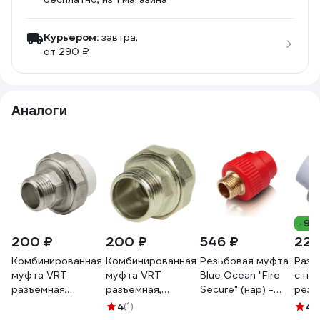
Курьером:
завтра,
от 290 ₽
Аналоги
-9%
200 ₽
200 ₽
546 ₽
225
Комбинированная
Комбинированная
Резьбовая муфта
Разъ
муфта VRT
муфта VRT
Blue Ocean "Fire
с на
разъемная,
разъемная,
Secure" (нар) -
резь
наружная, 20х1/2",
наружная, 20х1/2",
20x1/2",
ПП 2
4
(1)
4.
EVER plast, белый
EVER plast, серый
противопожарный
980