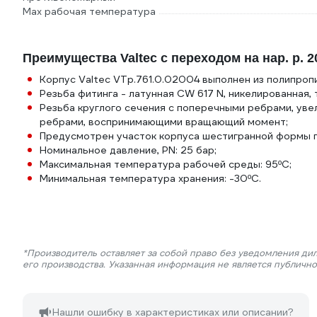
Max рабочая температура
Преимущества Valtec с переходом на нар. р. 2
Корпус Valtec VTp.761.0.02004 выполнен из полипроп
Резьба фитинга - латунная CW 617 N, никелированная, 
Резьба круглого сечения с поперечными ребрами, ув
ребрами, воспринимающими вращающий момент;
Предусмотрен участок корпуса шестигранной формы п
Номинальное давление, PN: 25 бар;
Максимальная температура рабочей среды: 95ºС;
Минимальная температура хранения: -30ºС.
*Производитель оставляет за собой право без уведомления ди
его производства. Указанная информация не является публичн
Нашли ошибку в характеристиках или описании?