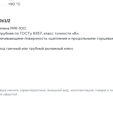
+90 °С
0х1/2
илена PPR-100;
трубная по ГОСТу 6357, класс точности «В»;
еличивающими поверхность сцепления и продольными торцевы
од гаечный или трубный рычажный ключ;
лера менять характеристики, внешний вид, комплектацию товара и м
ой офертой