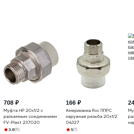
708 ₽
166 ₽
2
Муфта НР 20х1/2 с
Американка Rvc ППРС
Му
разъемным соединением
наружная резьба 20x1/2
ра
FV-Plast 237020
04327
на
се
3.8
(6)
5
(1)