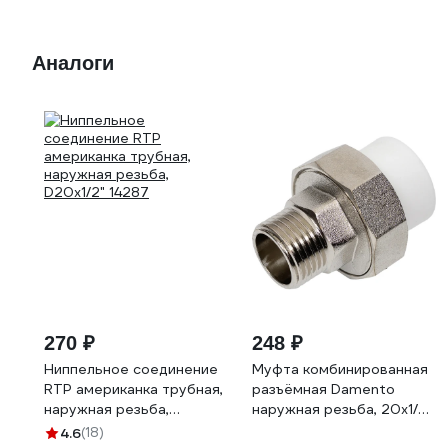
Аналоги
270 ₽
248 ₽
Ниппельное соединение
Муфта комбинированная
RTP американка трубная,
разъёмная Damento
наружная резьба,
наружная резьба, 20х1/2",
D20х1/2" 14287
белый 8718
4.6
(18)