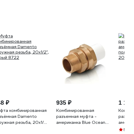
48 ₽
935 ₽
1 194
фта комбинированная
Комбинированная
Комбин
зъёмная Damento
разъемная муфта -
разъем
ружная резьба, 20х1/2",
американка Blue Ocean
америк
рый 8722
разборная
полипр
5
(1)