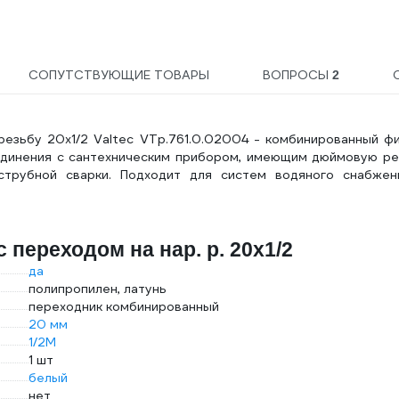
2476
СОПУТСТВУЮЩИЕ ТОВАРЫ
ВОПРОСЫ
2
езьбу 20х1/2 Valtec VTp.761.0.02004 - комбинированный фи
единения с сантехническим прибором, имеющим дюймовую ре
струбной сварки. Подходит для систем водяного снабжен
 переходом на нар. р. 20х1/2
да
полипропилен, латунь
переходник комбинированный
20 мм
1/2M
1 шт
белый
нет