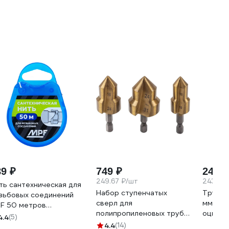
полипропиленовая с
20x1/2
наружной резьбой -
20х1/2 PPRF/UAM-
2(W)-20х1/2"
89 ₽
749 ₽
24 35
249.67 ₽/шт
243.52
ть сантехническая для
Набор ступенчатых
Трубны
зьбовых соединений
сверл для
мм, М8,
F 50 метров
полипропиленовых труб
оцинко
.131706.ИМ
4.4
(5)
RAGE 15-19, 18-24, 24-31
шт. 60
4.4
(14)