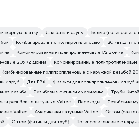
линкерную плитку
Для бани и сауны
Белые (полипропилен
ьбой
Комбинированные полипропиленовые
20 мм для по
юйма
Комбинированные полипропиленовые 1/2 дюйма
Ком
еновые 20х1/2 дюйма
Комбинированные полипропиленовые 
Комбинированные полипропиленовые с наружной резьбой 20
вых труб
Для ПВХ
Фитинги для полипропиленовых труб 
жная резьба
Резьбовые фитинги американка
Трубы Кита
нги резьбовые латунные Valtec
Переходы
Резьбовые му
овые Valtec
Американки латунные Valtec
Оптом (сантех
ой
Оптом (фитинги для труб)
Полипропиленовые с наруж