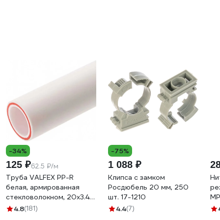
-34%
-75%
125 ₽
1 088 ₽
2
62.5 ₽/м
Труба VALFEX PP-R
Клипса с замком
Ни
белая, армированная
Росдюбель 20 мм, 250
ре
стекловолокном, 20х3.4
шт. 17-1210
MP
мм, 2 м, Т 90°С Ру25
ИС
4.8
(181)
4.4
(7)
SDR6 101060202 033-