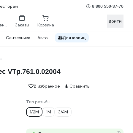
весторам
8 800 550-37-70
Войти
Сравнение
Заказы
Корзина
Сантехника
Авто
Для юрлиц
c
c VTp.761.0.02004
В избранное
Сравнить
Тип резьбы
1/2M
1M
3/4M