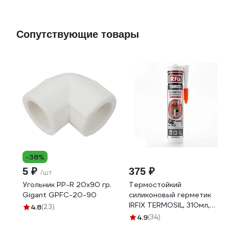
Сопутствующие товары
-38%
5 ₽
375 ₽
/шт
Угольник PP-R 20x90 гр.
Термостойкий
Gigant GPFC-20-90
силиконовый герметик
IRFIX TERMOSIL, 310мл,
4.8
(23)
красный, арт.
4.9
(34)
производителя: 20019