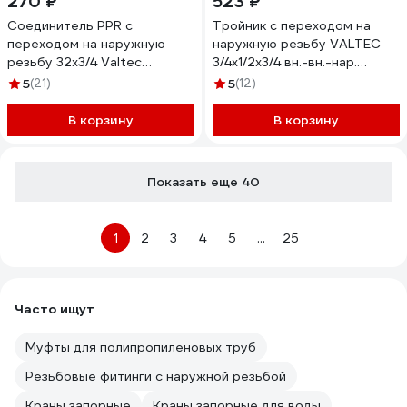
270 ₽
523 ₽
Соединитель PPR с
Тройник с переходом на
переходом на наружную
наружную резьбу VALTEC
резьбу 32х3/4 Valtec
3/4х1/2х3/4 вн.-вн.-нар.
VTp.701.0.03205
VTr.134.RN.050405
5
(21)
5
(12)
В корзину
В корзину
Показать еще 40
1
2
3
4
5
...
25
Часто ищут
Муфты для полипропиленовых труб
Резьбовые фитинги с наружной резьбой
Краны запорные
Краны запорные для воды