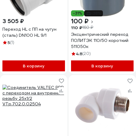
-31%
-38%
100 ₽
3 505 ₽
110 ₽
160 ₽
Переход HL c ПП на чугун
Эксцентрический переход
(сталь) DN100 HL 9/1
ПОЛИТЭК 110/50 короткий
5
(1)
511050к
4.8
(20)
В корзину
В корзину