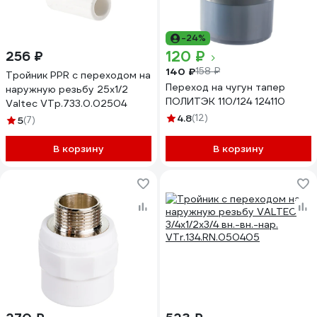
-24%
120 ₽
256 ₽
140 ₽
158 ₽
Тройник PPR с переходом на
Переход на чугун тапер
наружную резьбу 25х1/2
ПОЛИТЭК 110/124 124110
Valtec VTp.733.0.02504
4.8
(12)
5
(7)
В корзину
В корзину