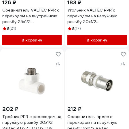
126 ₽
183 ₽
Соединитель VALTEC PPR с
Угольник VALTEC PPR с
переходом на внутреннюю
переходом на наружную
резьбу 25х1/2
резьбу 20х1/2
VTp.702.0.02504
VTp.753.0.02004
5
(21)
5
(17)
В корзину
В корзину
202 ₽
212 ₽
Тройник PPR с переходом на
Соединитель, пресс с
наружную резьбу 20х1/2
переходом на наружную
Valtec VTp.733.0.02004
резьбу 16х1/2 Valtec