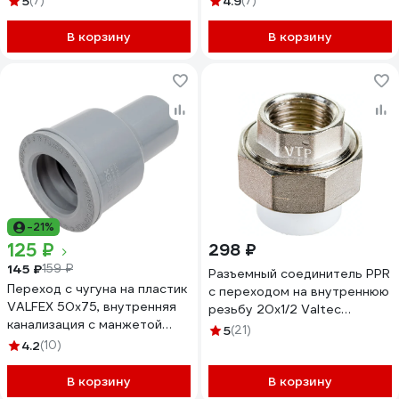
5
(7)
4.9
(7)
В корзину
В корзину
-21%
125 ₽
298 ₽
145 ₽
159 ₽
Разъемный соединитель PPR
Переход с чугуна на пластик
с переходом на внутреннюю
VALFEX 50x75, внутренняя
резьбу 20х1/2 Valtec
канализация с манжетой
VTp.762.0.02004
5
(21)
23050075М
4.2
(10)
В корзину
В корзину