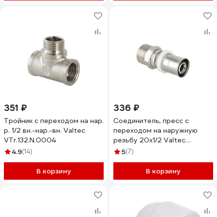
351 ₽
336 ₽
Тройник с переходом на нар.
Соединитель, пресс с
р. 1/2 вн.-нар.-вн. Valtec
переходом на наружную
VTr.132.N.0004
резьбу 20х1/2 Valtec
VTm.201.N.002004
4.9
(14)
5
(7)
В корзину
В корзину