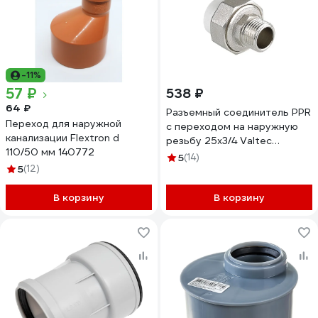
-11%
57 ₽
538 ₽
64 ₽
Разъемный соединитель PPR
Переход для наружной
с переходом на наружную
канализации Flextron d
резьбу 25х3/4 Valtec
110/50 мм 140772
VTp.761.0.02505
5
(14)
5
(12)
В корзину
В корзину