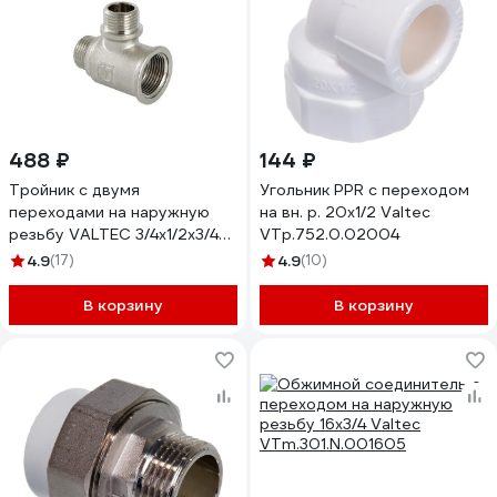
488 ₽
144 ₽
Тройник с двумя
Угольник PPR с переходом
переходами на наружную
на вн. р. 20х1/2 Valtec
резьбу VALTEC 3/4х1/2х3/4
VTp.752.0.02004
вн.-нар.-нар
4.9
(17)
4.9
(10)
VTr.133.RN.050405
В корзину
В корзину