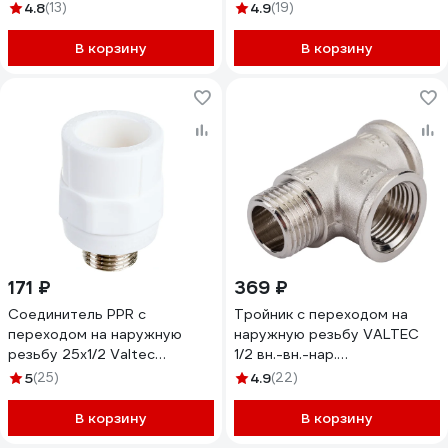
VTp.761.0.02004
4.8
(13)
4.9
(19)
В корзину
В корзину
171 ₽
369 ₽
Соединитель PPR с
Тройник с переходом на
переходом на наружную
наружную резьбу VALTEC
резьбу 25х1/2 Valtec
1/2 вн.-вн.-нар.
VTp.701.0.02504
VTr.134.N.0004
5
(25)
4.9
(22)
В корзину
В корзину