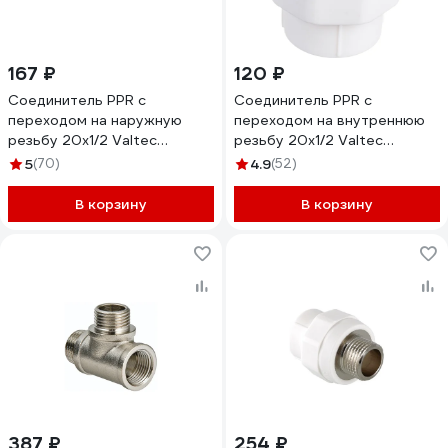
167 ₽
120 ₽
Соединитель PPR с
Соединитель PPR с
переходом на наружную
переходом на внутреннюю
резьбу 20х1/2 Valtec
резьбу 20х1/2 Valtec
VTp.701.0.02004
VTp.702.0.02004
5
(70)
4.9
(52)
В корзину
В корзину
387 ₽
254 ₽