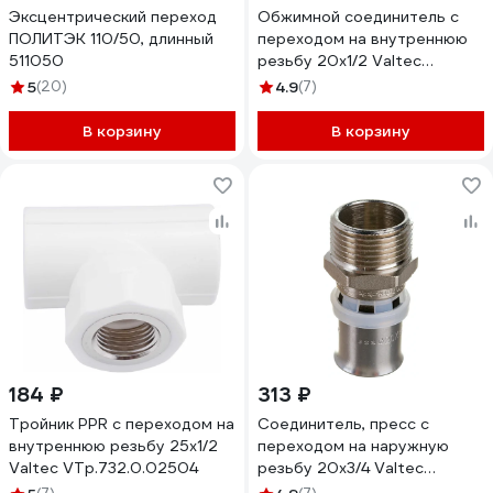
Эксцентрический переход
Обжимной соединитель с
ПОЛИТЭК 110/50, длинный
переходом на внутреннюю
511050
резьбу 20х1/2 Valtec
VTm.302.N.002004
5
(20)
4.9
(7)
В корзину
В корзину
184 ₽
313 ₽
Тройник PPR с переходом на
Соединитель, пресс с
внутреннюю резьбу 25х1/2
переходом на наружную
Valtec VTp.732.0.02504
резьбу 20х3/4 Valtec
VTm.201.N.002005