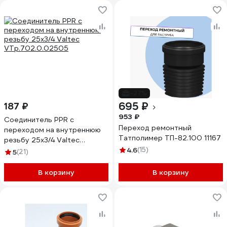
-27%
695 ₽
187 ₽
953 ₽
Соединитель PPR с
Переход ремонтный
переходом на внутреннюю
Татполимер ТП-82.100 11167
резьбу 25х3/4 Valtec
VTp.702.0.02505
4.6
(15)
5
(21)
В корзину
В корзину