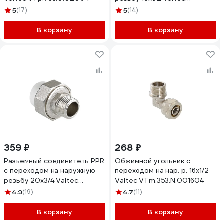
VTm.201.N.001604
5
(17)
5
(14)
В корзину
В корзину
359 ₽
268 ₽
Разъемный соединитель PPR
Обжимной угольник с
с переходом на наружную
переходом на нар. р. 16х1/2
резьбу 20х3/4 Valtec
Valtec VTm.353.N.001604
VTp.761.0.02005
4.9
(19)
4.7
(11)
В корзину
В корзину