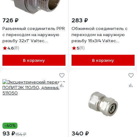
726 ₽
283 ₽
Разъемный соединитель PPR
Обжимной соединитель с
с переходом на наружную
переходом на наружную
резьбу 32х1" Valtec
резьбу 16х3/4 Valtec
VTp.761.0.03206
VTm.301.N.001605
4.6
(8)
5
(8)
В корзину
В корзину
-40%
93 ₽
340 ₽
154 ₽