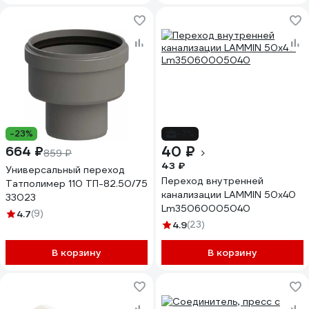
-23%
-7%
40 ₽
664 ₽
859 ₽
43 ₽
Универсальный переход
Переход внутренней
Татполимер 110 ТП-82.50/75
канализации LAMMIN 50х40
33023
Lm35060005040
4.7
(9)
4.9
(23)
В корзину
В корзину