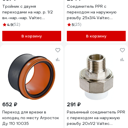
Тройник с двумя
Соединитель PPR с
переходами на нар. р. 1/2
переходом на наружную
вн.-нар.-нар. Valtec
резьбу 25х3/4 Valtec
VTr.133.N.0004
VTp.701.0.02505
4.9
(52)
5
(25)
В корзину
В корзину
652 ₽
291 ₽
Переход для врезки в
Разъемный соединитель PPR
колодец по месту Агросток
с переходом на наружную
Ду 110 10035
резьбу 20х1/2 Valtec