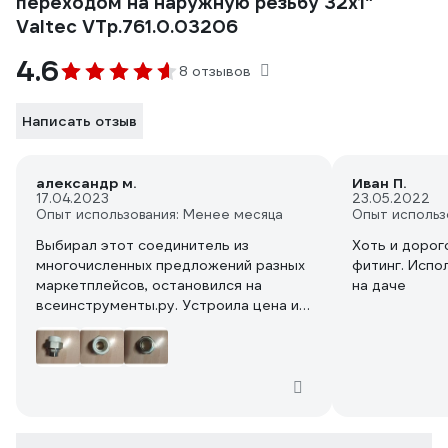
переходом на наружную резьбу 32х1"
Valtec VTp.761.0.03206
4.6
8 отзывов
Написать отзыв
александр м.
Иван П.
17.04.2023
23.05.2022
Опыт использования: Менее месяца
Опыт использ
Выбирал этот соединитель из
Хоть и дорог
многочисленных предложений разных
фитинг. Испо
маркетплейсов, остановился на
на даче
всеинструменты.ру. Устроила цена и
качество, которое в описание
указывает на присутствие латуни.
Valtec всегда на слуху, качество не
подводит, родина бренда Италия. Ни
сколов, трещин, других дефектов нет.
Надеюсь вам тоже повезёт.