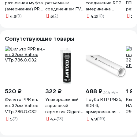
разъемная муфта
разъемным
соединение RTP
ППРС
(американка) PRO
соединением FV-
американка
резь
AQUA PP-R НР
Plast 237032
трубная,
ключ
4.6
(9)
5
(2)
4.2
(10)
2
(1
белая d-32 мм 1"
наружная резьба,
PA21018b
D32х1" 14289
Сопутствующие товары
520 ₽
322 ₽
488 ₽
1 9
244 ₽/м
Фильтр PPR вн.-
Универсальный
Труба RTP PN25,
Клип
вн. 32мм Valtec
акриловый
SDR 6,
НАКР
VTp.786.0.032
герметик Gigant
армированная
250 
белый, 280 мл
стекловолокном,
5
(7)
4.4
(13)
4.9
(119)
GAGW-03
цвет слоя серый
D 32х5.4 мм, 2 м
10353