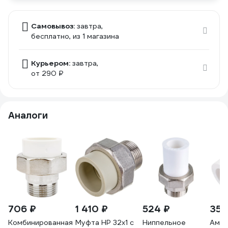
Самовывоз:
завтра,
бесплатно
, из 1 магазина
Курьером:
завтра,
от 290 ₽
Аналоги
706 ₽
1 410 ₽
524 ₽
352
Комбинированная
Муфта НР 32х1 с
Ниппельное
Амер