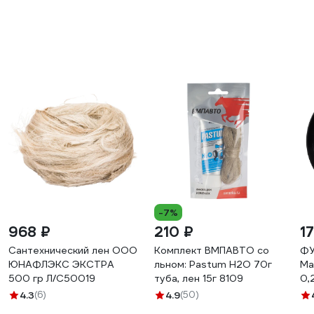
-7%
968 ₽
210 ₽
1
Сантехнический лен ООО
Комплект ВМПАВТО со
ФУ
ЮНАФЛЭКС ЭКСТРА
льном: Pastum H2O 70г
Ma
500 гр Л/С50019
туба, лен 15г 8109
0,
пр
4.3
(6)
4.9
(50)
ИС