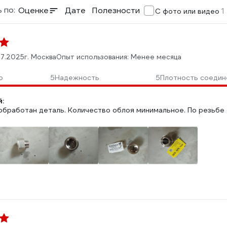
 по:
Оценке
Дате
Полезности
1
С фото или видео
07.2025
г. Москва
Опыт использования: Менее месяца
о
5
Надежность
5
Плотность соедин
:
обработан деталь. Количество облоя минимальное. По резьбе 