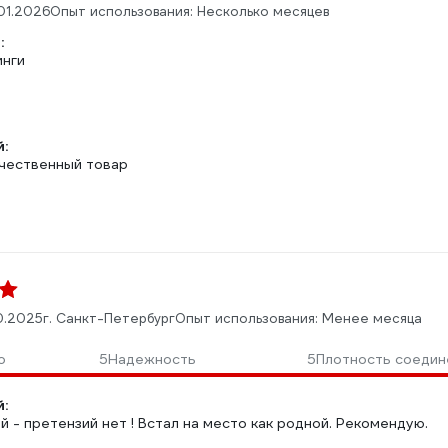
01.2026
Опыт использования: Несколько месяцев
:
нги
:
ачественный товар
0.2025
г. Санкт-Петербург
Опыт использования: Менее месяца
о
5
Надежность
5
Плотность соедин
:
 - претензий нет ! Встал на место как родной. Рекомендую.