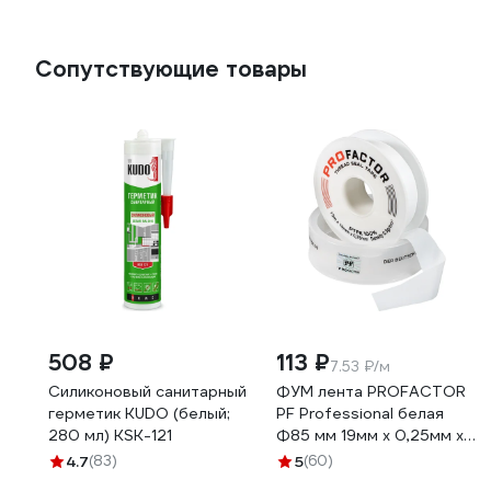
Сопутствующие товары
508 ₽
113 ₽
7.53 ₽/м
Силиконовый санитарный
ФУМ лента PROFACTOR
герметик KUDO (белый;
PF Professional белая
280 мл) KSK-121
Ф85 мм 19мм х 0,25мм х
15м PF FE 530
4.7
(83)
5
(60)