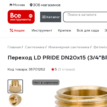
306 магазинов
Москва
Каталог
Акции
Инструмент
Крепеж
Всё для сада
Э
Главная
Сантехника
Инженерная сантехника
Фитинг
/
/
/
Переход LD PRIDE DN20х15 (3/4"ВР 
Код товара:
36701262
5
(3 отзыва)
Нет в наличии