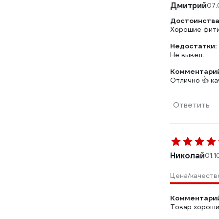
Дмитрий
07.
Достоинства
Хорошие фити
Недостатки:
Не вывел.
Комментарий
Отлично 👍 к
Ответить
Николай
01.1
Цена/качеств
Комментарий
Товар хороший