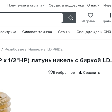
Получение и оплата
Сервис и поддержка
О нас
Инве
Избранное
лектрика
Силовая техника
Станки
Спецодежда и СИЗ
и
Резьбовые
Ниппели
LD PRIDE
/
/
/
х 1/2"НР) латунь никель с биркой LD.
В избранное
Сравнить