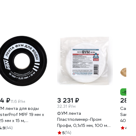
-8%
74 ₽
3 231 ₽
280 
11.6 ₽/м
32.31 ₽/м
М лента для воды
Сантех
ФУМ лента
sterProf MPF 19 мм x
Sanfix 
Пластполимер-Пром
25 мм x 15 м,
40727
Профи, 0,1х15 мм, 100 м
офессиональная
4.9
(44)
4.9
(2
ЗВ-00001594
.131432
5
(14)