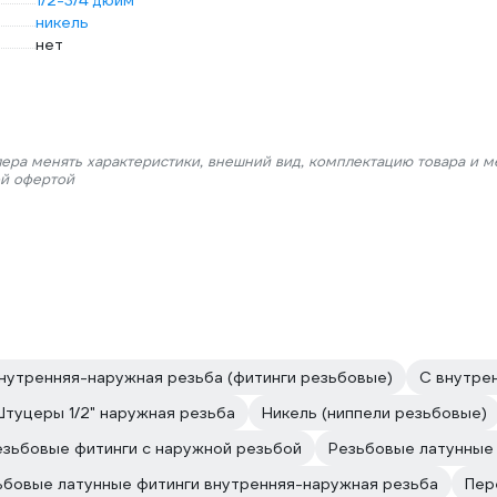
1/2-3/4 дюйм
никель
нет
лера менять характеристики, внешний вид, комплектацию товара и м
ой офертой
нутренняя-наружная резьба (фитинги резьбовые)
С внутре
туцеры 1/2" наружная резьба
Никель (ниппели резьбовые)
езьбовые фитинги с наружной резьбой
Резьбовые латунные 
ьбовые латунные фитинги внутренняя-наружная резьба
Пер