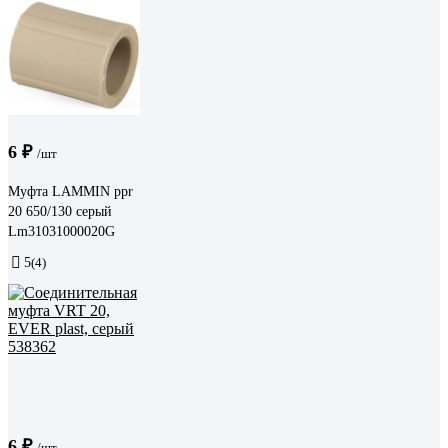
6 ₽
/шт
Муфта LAMMIN ppr
20 650/130 серый
Lm31031000020G
5
(4)
6 ₽
/шт