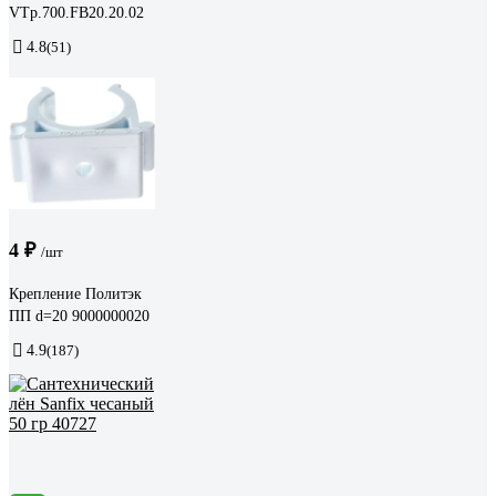
VTp.700.FB20.20.02
4.8
(51)
4 ₽
/шт
Крепление Политэк
ПП d=20 9000000020
4.9
(187)