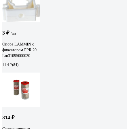
3 ₽
/шт
Опора LAMMIN с
фиксатором PPR 20
Lm31095000020
4.7
(84)
314 ₽
Сантехническая