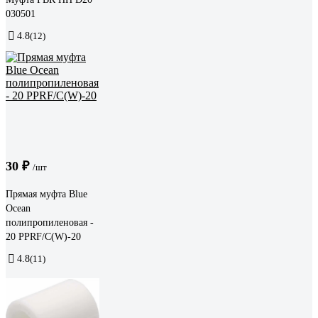
030501
4.8
(12)
30 ₽
/шт
Прямая муфта Blue
Ocean
полипропиленовая -
20 PPRF/C(W)-20
4.8
(11)