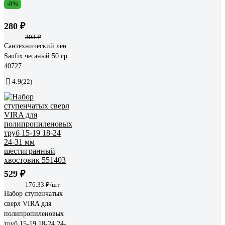
-8%
280 ₽
303 ₽
Сантехнический лён
Sanfix чесаный 50 гр
40727
4.9
(22)
529 ₽
176.33 ₽/шт
Набор ступенчатых
сверл VIRA для
полипропиленовых
труб 15-19 18-24 24-