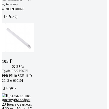
м, блистер
4630009040026
4.7
(140)
105 ₽
52.5 ₽/м
Труба РВК PROFI
PPR PN10 SDR 11 D
20, 2 м 010101
4.3
(60)