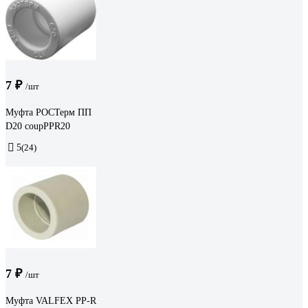
7 ₽
/шт
Муфта РОСТерм ПП
D20 coupPPR20
5
(24)
7 ₽
/шт
Муфта VALFEX PP-R