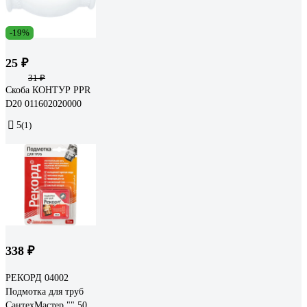
-19%
25 ₽
31 ₽
Скоба КОНТУР PPR
D20 011602020000
5
(1)
338 ₽
РЕКОРД 04002
Подмотка для труб
СантехМастер "" 50