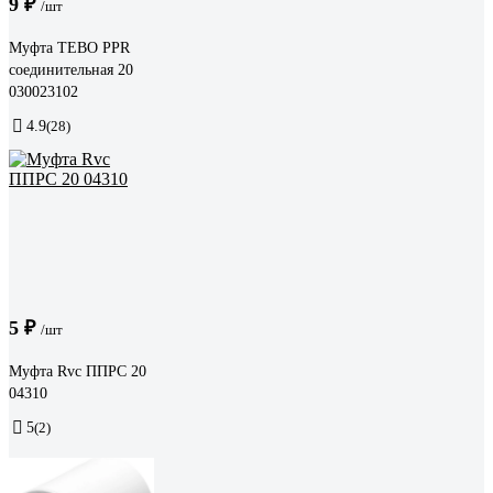
9 ₽
/шт
Муфта TEBO PPR
соединительная 20
030023102
4.9
(28)
5 ₽
/шт
Муфта Rvc ППРС 20
04310
5
(2)