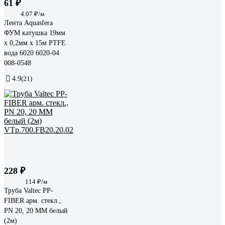
61 ₽
4.07 ₽/м
Лента Aquasfera
ФУМ катушка 19мм
х 0,2мм х 15м PTFE
вода 6020 6020-04
008-0548
4.9
(21)
228 ₽
114 ₽/м
Труба Valtec PP-
FIBER арм. стекл.,
PN 20, 20 MM белый
(2м)