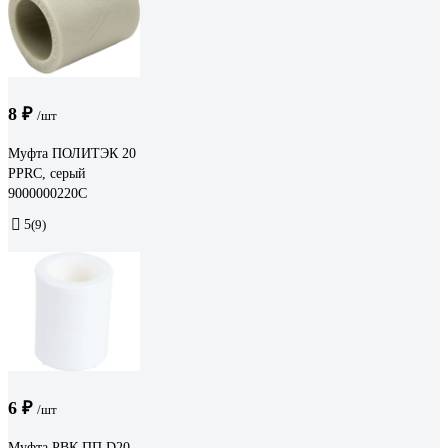
8 ₽
/шт
Муфта ПОЛИТЭК 20
PPRC, серый
9000000220С
5
(9)
6 ₽
/шт
Муфта РВК ПП D20