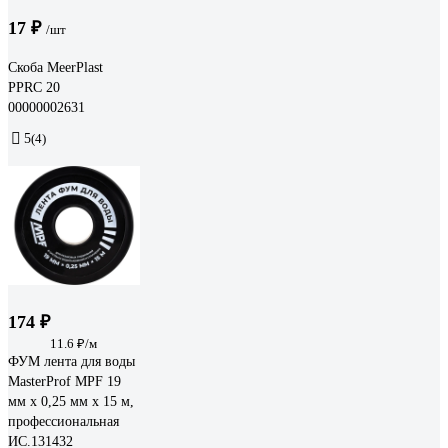
17 ₽
/шт
Скоба MeerPlast
PPRC 20
00000002631
5
(4)
174 ₽
11.6 ₽/м
ФУМ лента для воды
MasterProf MPF 19
мм x 0,25 мм x 15 м,
профессиональная
ИС.131432