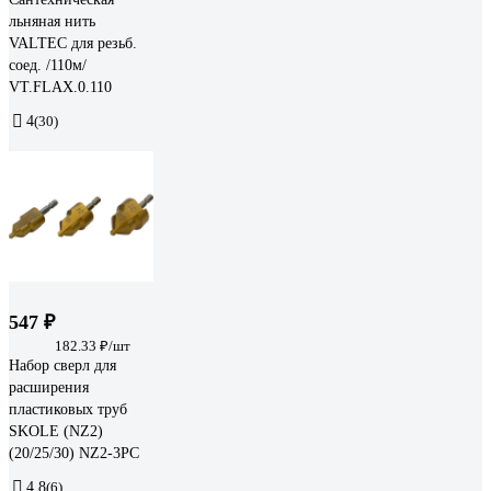
льняная нить
VALTEC для резьб.
соед. /110м/
VT.FLAX.0.110
4
(30)
547 ₽
182.33 ₽/шт
Набор сверл для
расширения
пластиковых труб
SKOLE (NZ2)
(20/25/30) NZ2-3PC
4.8
(6)