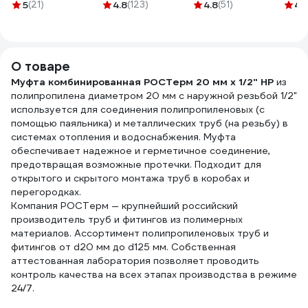
мл 123081
белый (2м)
"баш
5
(21)
4.8
(123)
4.8
(51)
4.
VTp.700.FB20.20.02
для 
90 г
О товаре
Муфта комбинированная РОСТерм 20 мм х 1/2" НР
из
полипропилена диаметром 20 мм с наружной резьбой 1/2"
используется для соединения полипропиленовых (с
помощью паяльника) и металлических труб (на резьбу) в
системах отопления и водоснабжения. Муфта
обеспечивает надежное и герметичное соединение,
предотвращая возможные протечки. Подходит для
открытого и скрытого монтажа труб в коробах и
перегородках.
Компания РОСТерм — крупнейший российский
производитель труб и фитингов из полимерных
материалов. Ассортимент полипропиленовых труб и
фитингов от d20 мм до d125 мм. Собственная
аттестованная лаборатория позволяет проводить
контроль качества на всех этапах производства в режиме
24/7.