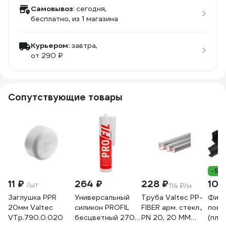
Самовывоз:
сегодня,
бесплатно
, из 1 магазина
Курьером:
завтра,
от 290 ₽
Сопутствующие товары
-5%
11 ₽
264 ₽
228 ₽
105
/шт
114 ₽/м
Заглушка PPR
Универсальный
Труба Valtec PP-
Фикс
20мм Valtec
силикон PROFIL
FIBER арм. стекл.,
пово
VTp.790.0.020
бесцветный 270
PN 20, 20 MM
(пла