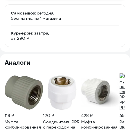
Самовывоз:
сегодня,
бесплатно
, из 1 магазина
Курьером:
завтра,
от 290 ₽
Аналоги
119 ₽
120 ₽
428 ₽
456 
Муфта
Соединитель PPR
Муфта
Разб
комбинированная
с переходом на
комбинированная
Blue