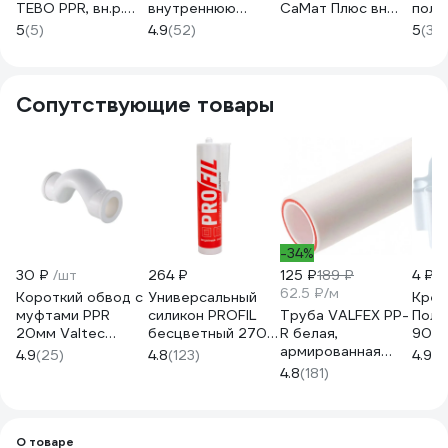
TEBO PPR, вн.р.
внутреннюю
СаМат Плюс вн
поли
20x1/2, серый
резьбу 20х1/2
20-1/2 SanT-0594
комб
5
(5)
4.9
(52)
5
(3)
031023402
Valtec
ВР - 
VTp.702.0.02004
PPRF
PPRF
Сопутствующие товары
-34%
30 ₽
/шт
264 ₽
125 ₽
189 ₽
4 ₽
/
62.5 ₽/м
Короткий обвод с
Универсальный
Креп
муфтами PPR
силикон PROFIL
Труба VALFEX PP-
Поли
20мм Valtec
бесцветный 270
R белая,
900
VTp.776.S.020
мл 123081
армированная
4.9
(25)
4.8
(123)
4.9
(1
стекловолокном,
4.8
(181)
20х3.4 мм, 2 м, Т
90°С Ру25 SDR6
101060202 033-
2476
О товаре