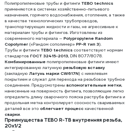
Полипропиленовые трубы и фитинги
TEBO technics
применяются в системах хозяйственно-питьевого
назначения, горячего водоснабжения, отопления, а также
в качестве технологических трубопроводов,
транспортирующих жидкости и газы, не агрессивные к
материалам трубы и фитингов. Изготовлены из
современного материала —
Polypropylene Random
Copolymer
(«Рандом сополимер»
PP-R тип 3
).
Трубы и фитинги
TEBO technics
соответствуют нормам
стандартов
ГОСТ 32415-2013
, DIN 8077/8078.
Комбинированные
полипропиленовые фитинги имеют
интегрированную латунную
резьбовую вставку
(закладную
Латунь марки CW617N
) с никелевым
покрытием и служат для перехода на резьбовое трубное
соединение. Предусмотрены
вспомогательные метки
,
нанесенные на поверхность фитинга, позволяющие легко
определить длину сварочного пояска раструба фитинга и
продольная метка контролирует соосность свариваемых
деталей все это
облегчает процесс
качественной
сварки
.
Преимущества TEBO R-TB внутренняя резьба,
20x1/2