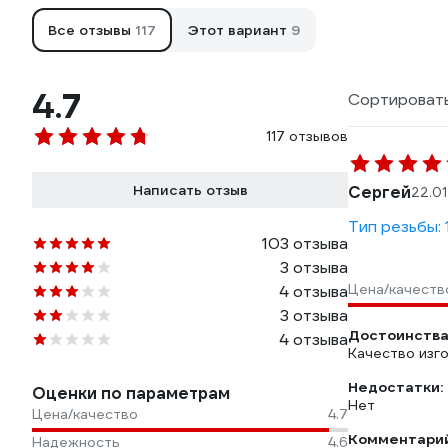
Все отзывы
117
Этот вариант
9
4.7
Сортировать
117 отзывов
Написать отзыв
Сергей
22.0
Тип резьбы:
103 отзыва
3 отзыва
Цена/качеств
4 отзыва
3 отзыва
Достоинства
4 отзыва
Качество изго
Недостатки:
Оценки по параметрам
Нет
Цена/качество
4.7
Комментарий
Надежность
4.6