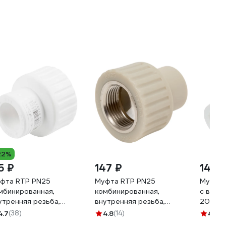
22%
5 ₽
147 ₽
149 
фта RTP PN25
Муфта RTP PN25
Муфта 
мбинированная,
комбинированная,
с внут
утренняя резьба,
внутренняя резьба,
20- 3/
0х3/4" 10653
D20х3/4 мм, серая 10934
200с0
4.7
(38)
4.8
(14)
4.8
(6