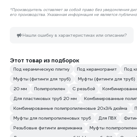
*Производитель оставляет за собой право без уведомления ди
его производства. Указанная информация не является публичн
Нашли ошибку в характеристиках или описании?
Этот товар из подборок
Под керамическую плитку
Под керамогранит
Под к
Муфты (фитинги для труб)
Муфты (фитинги для труб)
20 мм
Полипропилен
С резьбой
Комбинированн
Для пластиковых труб 20 мм
Комбинированные поли
Комбинированные полипропиленовые 20х3/4 дюйма
П
Муфты для полипропиленовых труб
Для ПВХ
Фитин
Резьбовые фитинги американка
Муфты полипропилен