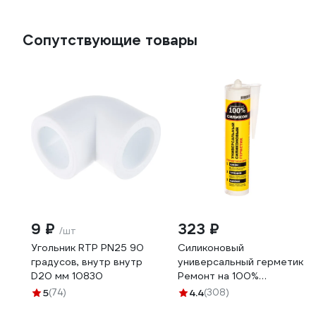
трубопровода VER204F
Сопутствующие товары
9 ₽
323 ₽
/шт
Угольник RTP PN25 90
Силиконовый
градусов, внутр внутр
универсальный герметик
D20 мм 10830
Ремонт на 100%
бесцветный
5
(74)
4.4
(308)
RUTDE26063/H1619