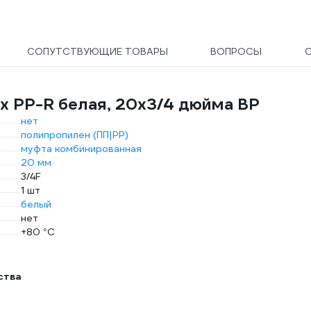
СОПУТСТВУЮЩИЕ ТОВАРЫ
ВОПРОСЫ
x PP-R белая, 20х3/4 дюйма ВР
нет
полипропилен (ПП|PP)
муфта комбинированная
20 мм
3/4F
1 шт
белый
нет
+80 °С
ства