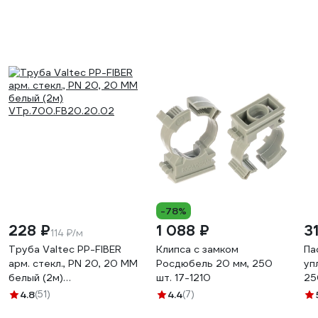
-78%
228 ₽
1 088 ₽
3
114 ₽/м
Труба Valtec PP-FIBER
Клипса с замком
Па
арм. стекл., PN 20, 20 MM
Росдюбель 20 мм, 250
уп
белый (2м)
шт. 17-1210
25
VTp.700.FB20.20.02
4.8
(51)
4.4
(7)