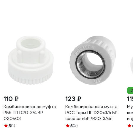
-
110 ₽
123 ₽
11
Комбинированная муфта
Комбинированная муфта
Му
РВК ПП D20-3/4 ВР
РОСТерм ПП D20х3/4 ВР
ко
020403
coupcombPPR20-3/4in
вн
D2
5
(1)
5
(5)