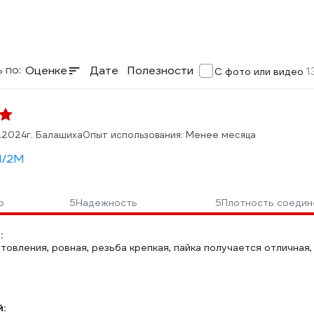
 по:
Оценке
Дате
Полезности
1
С фото или видео
1.2024
г. Балашиха
Опыт использования: Менее месяца
 1/2M
о
5
Надежность
5
Плотность соедин
:
товления, ровная, резьба крепкая, пайка получается отличная
: