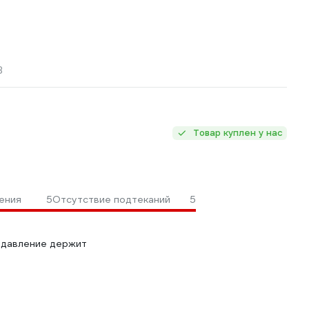
3
Товар куплен у нас
ения
5
Отсутствие подтеканий
5
, давление держит