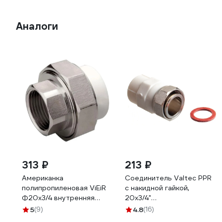
Аналоги
313 ₽
213 ₽
Американка
Соединитель Valtec PPR
полипропиленовая ViEiR
с накидной гайкой,
Ф20х3/4 внутренняя
20x3/4"
резьба для герметичного
VTp.708.0.02005
5
(9)
4.8
(16)
перекрытия