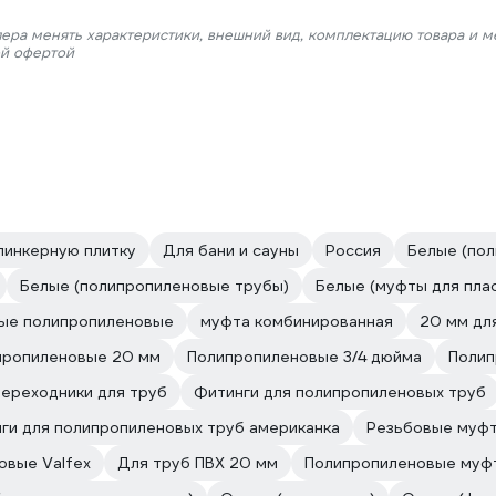
лера менять характеристики, внешний вид, комплектацию товара и м
ой офертой
линкерную плитку
Для бани и сауны
Россия
Белые (пол
Белые (полипропиленовые трубы)
Белые (муфты для пла
ые полипропиленовые
муфта комбинированная
20 мм дл
пропиленовые 20 мм
Полипропиленовые 3/4 дюйма
Полип
ереходники для труб
Фитинги для полипропиленовых труб
ги для полипропиленовых труб американка
Резьбовые муф
овые Valfex
Для труб ПВХ 20 мм
Полипропиленовые муфт