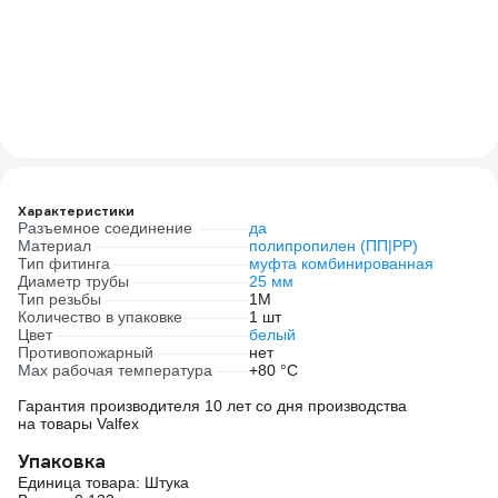
(2
Характеристики
Разъемное соединение
да
Материал
полипропилен (ПП|PP)
Тип фитинга
муфта комбинированная
Диаметр трубы
25 мм
Тип резьбы
1M
Количество в упаковке
1 шт
Цвет
белый
Противопожарный
нет
Max рабочая температура
+80 °С
Гарантия производителя 10 лет со дня производства
на товары Valfex
Упаковка
Единица товара: Штука