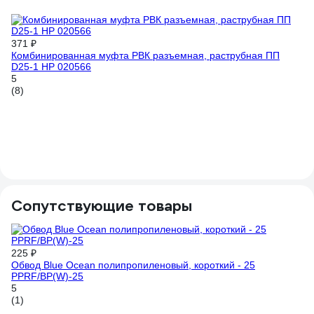
371 ₽
Комбинированная муфта РВК разъемная, раструбная ПП
D25-1 НР 020566
5
(8)
32
Му
на
V
Сопутствующие товары
225 ₽
1 
Обвод Blue Ocean полипропиленовый, короткий - 25
PPRF/BP(W)-25
Ог
од
5
20
(1)
4.