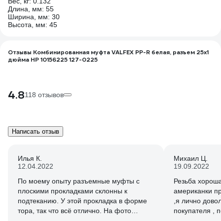
Вес, кг: 0.132
Длина, мм: 55
Ширина, мм: 30
Высота, мм: 45
Отзывы Комбинированная муфта VALFEX PP-R белая, разъем 25х1
дюйма НР 10156225 127-0225
4.8
118 отзывов
Написать отзыв
Илья К.
Михаил Ц.
12.04.2022
19.09.2022
По моему опыту разъемные муфты с
Резьба хороша
плоскими прокладками склонны к
американки пр
подтеканию. У этой прокладка в форме
,я лично дово
тора, так что всё отлично. На фото
покупателя , 
сравнение с другой муфтой того же
отзывами с ф