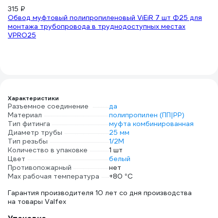
315 ₽
9
Обвод муфтовый полипропиленовый ViEiR 7 шт Ф25 для
Ге
монтажа трубопровода в труднодоступных местах
3
VPRO25
4.
(5
Характеристики
Разъемное соединение
да
Материал
полипропилен (ПП|PP)
Тип фитинга
муфта комбинированная
Диаметр трубы
25 мм
Тип резьбы
1/2M
Количество в упаковке
1 шт
Цвет
белый
Противопожарный
нет
Max рабочая температура
+80 °С
Гарантия производителя 10 лет со дня производства
на товары Valfex