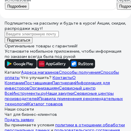
использован
серви
Подробнее
Подро
Подпишитесь
на рассылку
и будьте в курсе! Акции, скидки,
распродажи ждут!
Подписаться
Оригинальные товары с гарантией!
Установите мобильное приложение, чтобы информация
по заказам всегда была под рукой
Каталог
Адреса магазинов
Способы получения
Способы
оплаты
Что улучшить?
Контакты
О
Компании
Поставщикам
Партнерам
Информация для
инвесторов
Организациям
Сервисный центр
ВсеИнструменты.ру
Наши закупки
Сервисные центры
производителей
Правила применения рекомендательных
технологий
Каталог товаров
Наши соцсети
Чат для бизнес-клиентов
Подать заявку
Вы принимаете условия
политики в отношении обработки
персональных данных
и
пользовательского соглашения