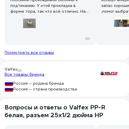
подтеканию. У этой прокладка в
запас хороши
форме тора, так что всё отлично. На
,помог выбра
фото сравнение с другой муфтой того
возможность
же ценового сегмента ( Код товара:
фотографиям
19764700 ). К использованию
рекомендую.
Посмотреть все отзывы
Valfex
Все товары бренда
Россия — родина бренда
Россия — страна производства
Вопросы и ответы о Valfex PP-R
белая, разъем 25х1/2 дюйма НР