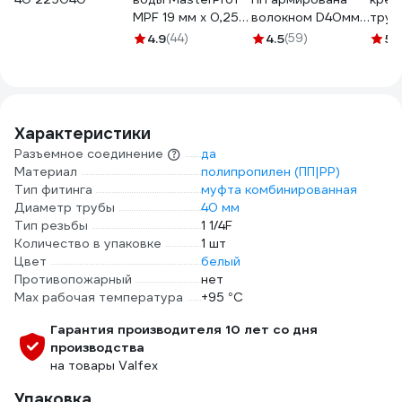
MPF 19 мм x 0,25
волокном D40мм
труб
мм x 15 м,
2м BF10014/2m
40 м
4.9
(44)
4.5
(59)
5
(1
профессиональная
ухом
ИС.131432
шт. 
YPTL
Характеристики
Разъемное соединение
да
Материал
полипропилен (ПП|PP)
Тип фитинга
муфта комбинированная
Диаметр трубы
40 мм
Тип резьбы
1 1/4F
Количество в упаковке
1 шт
Цвет
белый
Противопожарный
нет
Max рабочая температура
+95 °С
Гарантия производителя 10 лет со дня
производства
на товары Valfex
Упаковка