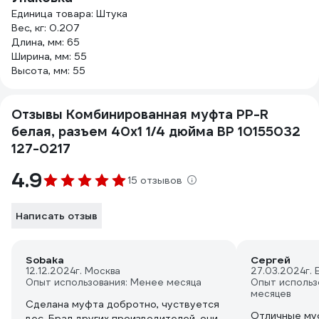
Единица товара: Штука
Вес, кг: 0.207
Длина, мм: 65
Ширина, мм: 55
Высота, мм: 55
Отзывы Комбинированная муфта PP-R
белая, разъем 40х1 1/4 дюйма ВР 10155032
127-0217
4.9
15 отзывов
Написать отзыв
Sobaka
Сергей
12.12.2024
г. Москва
27.03.2024
г.
Опыт использования: Менее месяца
Опыт использ
месяцев
Сделана муфта добротно, чуствуется
Отличные му
вес. Брал других производителей, они