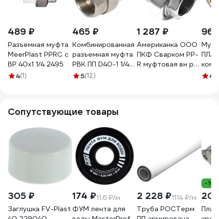
489 ₽
465 ₽
1 287 ₽
965
Разъемная муфта
Комбинированная
Американка ООО
Муф
MeerPlast PPRC с
разъемная муфта
ПКФ Сварком PP-
ПЛАС
ВР 40x1 1/4 2495
РВК ПП D40-1 1/4
R муфтовая вн рез
комб
ВР 020545
40-1 1/4 СанТех
разъ
4
(1)
5
(12)
4.
s021609
внут
резь
1/4"
Сопутствующие товары
-10
305 ₽
174 ₽
2 228 ₽
203
11.6 ₽/м
1114 ₽/м
Заглушка FV-Plast
ФУМ лента для
Труба РОСТерм
Плас
40 229040
воды MasterProf
ПП армирована
креп