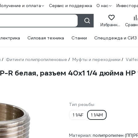
Получение и оплата
Сервис и поддержка
О нас
Инвестор
Избранное
лектрика
Силовая техника
Станки
Спецодежда и СИЗ
и
Фитинги полипропиленовые
Муфты и переходники
Valfe
/
/
/
-R белая, разъем 40х1 1/4 дюйма НР
Тип резьбы
1 1/4F
1 1/4M
Материал:
полипропилен (ПП|P