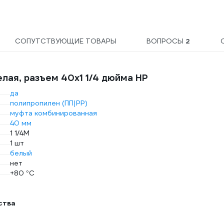
СОПУТСТВУЮЩИЕ ТОВАРЫ
ВОПРОСЫ
2
елая, разъем 40х1 1/4 дюйма НР
да
полипропилен (ПП|PP)
муфта комбинированная
40 мм
1 1/4M
1 шт
белый
нет
+80 °С
ства