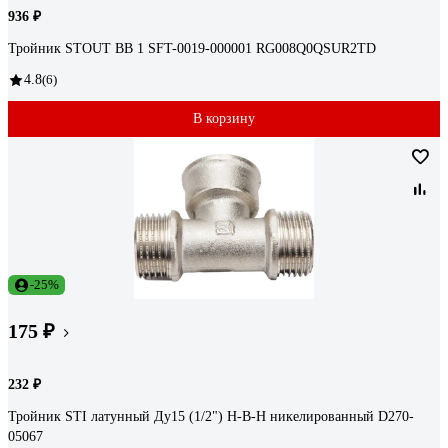
936 ₽
Тройник STOUT ВВ 1 SFT-0019-000001 RG008Q0QSUR2TD
4.8
(6)
В корзину
-25%
175 ₽
232 ₽
Тройник STI латунный Ду15 (1/2") Н-В-Н никелированный D270-
05067