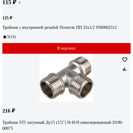
115 ₽
125 ₽
Тройник с внутренней резьбой Политэк ПП 25х1/2 9500002512
5
(10)
В корзину
216 ₽
Тройник STI латунный Ду15 (1/2") Н-Н-Н никелированный D190-
00073