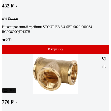
432 ₽
450 ₽
504 ₽
Никелированный тройник STOUT ВВ 3/4 SFT-0020-000034
RG008Q0QT0137H
5
(8)
В корзину
-18%
770 ₽