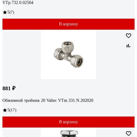
VTp.732.0.02504
5
(7)
В корзину
881 ₽
Обжимной тройник 20 Valtec VTm.331.N.202020
5
(17)
В корзину