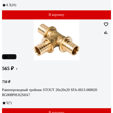
4.3
(20)
В корзину
-25%
565 ₽
750 ₽
Равнопроходный тройник STOUT 20x20x20 SFA-0013-000020
RG008P0U62S8A7
5
(7)
В корзину