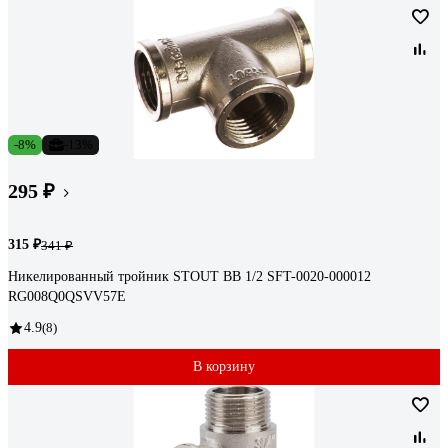
-8%
-13%
295 ₽
315 ₽
341 ₽
Никелированный тройник STOUT ВВ 1/2 SFT-0020-000012
RG008Q0QSVV57E
4.9
(8)
В корзину