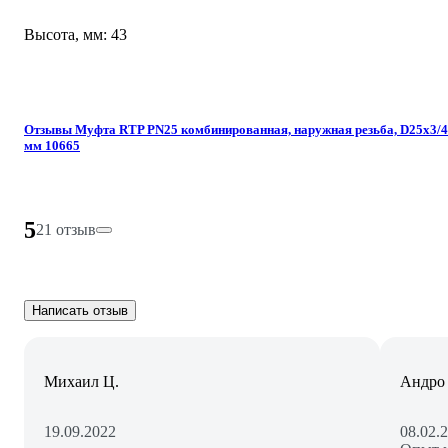
Высота, мм: 43
Отзывы Муфта RTP PN25 комбинированная, наружная резьба, D25х3/4
мм 10665
5
21 отзыв
Написать отзыв
Михаил Ц.
Андро 
19.09.2022
08.02.