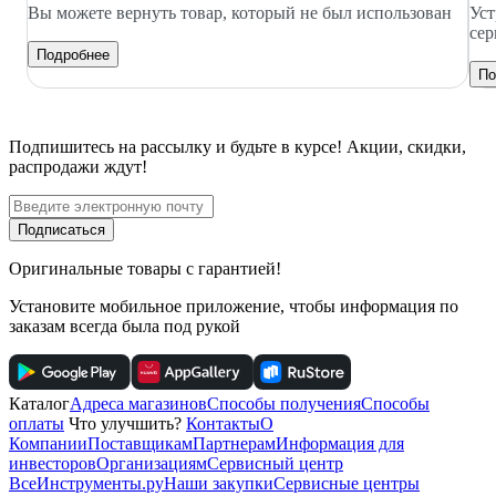
Вы можете вернуть товар, который не был использован
Уст
сер
Подробнее
По
Подпишитесь
на рассылку
и будьте в курсе! Акции, скидки,
распродажи ждут!
Подписаться
Оригинальные товары с гарантией!
Установите мобильное приложение, чтобы информация по
заказам всегда была под рукой
Каталог
Адреса магазинов
Способы получения
Способы
оплаты
Что улучшить?
Контакты
О
Компании
Поставщикам
Партнерам
Информация для
инвесторов
Организациям
Сервисный центр
ВсеИнструменты.ру
Наши закупки
Сервисные центры