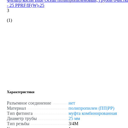
Фильтр косой Blue Ocean полипропиленовый, грубой очистк
- 25 PPRF/IF(W)-25
3
(1)
Характеристики
Разъемное соединение
нет
Материал
полипропилен (ПП|PP)
Тип фитинга
муфта комбинированная
Диаметр трубы
25 мм
Тип резьбы
3/4M