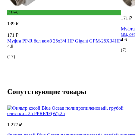
-19%
171 ₽
139 ₽
Муфта 
мм, се
171 ₽
4.6
Муфта PP-R бел комб 25х3/4 НР Gigant GPM-25X34НР
4.8
(7)
(17)
Сопутствующие товары
1 277 ₽