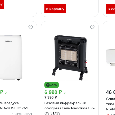
режима работы (тепло/
ну
холод) 48460
В корзину
В к
-5%
 ₽
6 990 ₽
46 
7 390 ₽
Спли
ь воздуха
Газовый инфракрасный
типа
 ND-20SL 35745
обогреватель Neoclima UK-
NS/N
09 31739
15828532