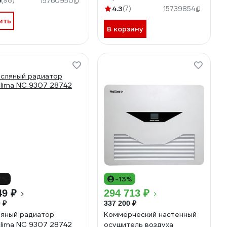
9
(98)
15760950
4.3
(7)
15739854
ить
В корзину
7%
-13%
49 ₽
294 713 ₽
 ₽
337 200 ₽
яный радиатор
Коммерческий настенный
lima NC 9307 28742
осушитель воздуха