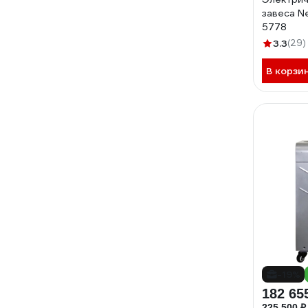
завеса N
5778
3.3
(29)
В корзи
-19%
182 65
225 500 ₽