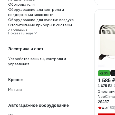
Товары для ванной комнаты и туалета
Обогреватели
Умывальная зона
Оборудование для контроля и
Фены настенные
поддержания влажности
Оборудование для очистки воздуха
Отопительные приборы и системы
отопления
Показать еще
Системы контроля температуры
Теплые полы
Электрика и свет
Устройства защиты, контроля и
управления
-26%
Крепеж
1 585 
2 
1 675 ₽
Метизы
Электрич
NeoClima
25457
Автогаражное оборудование
4.3
(183