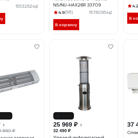
NS/NU-HAX28R 33709
4.
15532624
4.9
(98)
15760954
В к
ну
В корзину
-20%
-20%
₽
25 969 ₽
37 
0 990 ₽
32 490 ₽
Спли
Уличный инфракрасный
еская тепловая