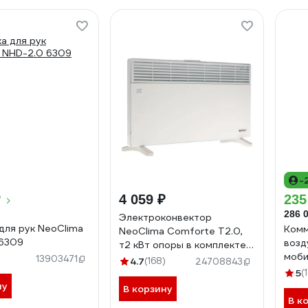
-
₽
4 059 ₽
235
286 
Электроконвектор
для рук NeoClima
Комм
NeoClima Comforte T2.0,
 6309
возд
т2 кВт опоры в комплекте
моби
52389
13903471
4.7
(168)
24708843
408
5
(1
ну
В корзину
В к