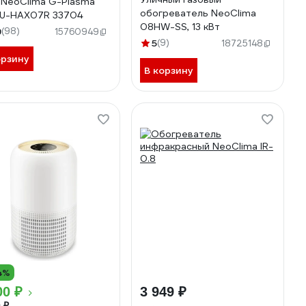
 NeoClima G-Plasma
обогреватель NeoClima
U-HAX07R 33704
08HW-SS, 13 кВт
9
(98)
15760949
5
(9)
18725148
орзину
В корзину
4%
00 ₽
3 949 ₽
 ₽