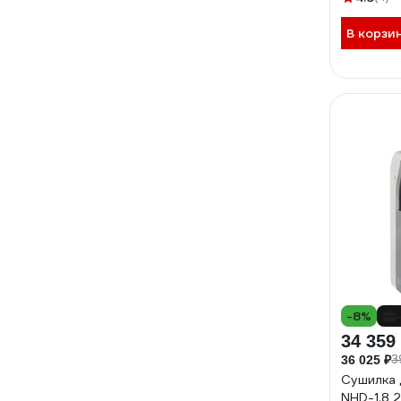
В корзи
-8%
34 359
3
36 025 ₽
Сушилка 
NHD-1.8 