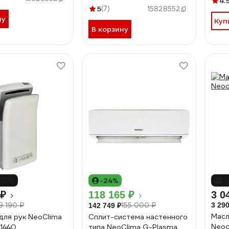
4.
5
(7)
15828552
ну
Куп
В корзину
-12%
-24%
-
 ₽
118 165 ₽
3 0
9 190 ₽
155 000 ₽
3 290
142 749 ₽
Масл
для рук NeoClima
Сплит-система настенного
Neoc
21440
типа NeoClima G-Plasma