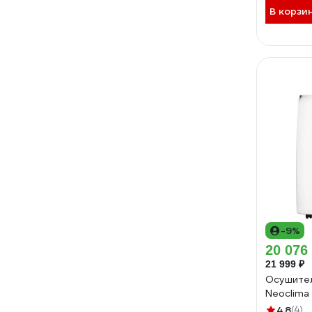
В корзи
-9%
20 076
21 999 ₽
Осушител
Neoclima
4.8
(4)