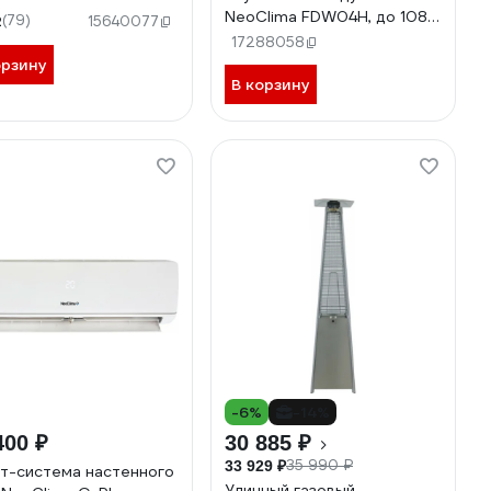
NeoClima FDW04H, до 108л/
2
(79)
15640077
сутки 40807
17288058
орзину
В корзину
-6%
-14%
400 ₽
30 885 ₽
35 990 ₽
33 929 ₽
т-система настенного
Уличный газовый