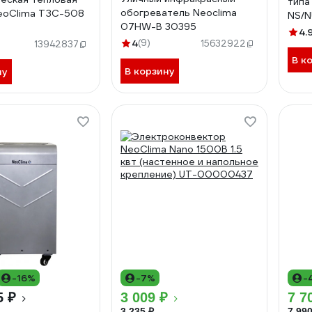
типа
обогреватель Neoclima
eoClima ТЗС-508
NS/N
07HW-B 30395
4.
4
(9)
15632922
13942837
В к
В корзину
ну
-16%
-7%
-
5 ₽
3 009 ₽
7 7
3 235 ₽
7 990