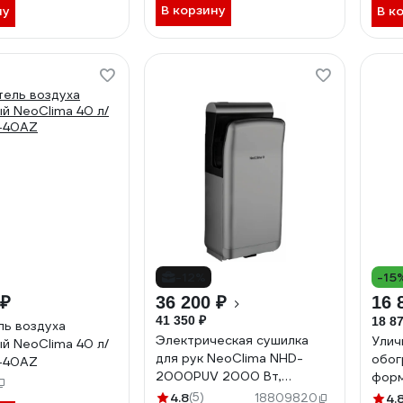
В корзину
ну
В к
-12%
-15
 ₽
36 200 ₽
16 
41 350 ₽
18 87
ь воздуха
Электрическая сушилка
Улич
й NeoClima 40 л/
для рук NeoClima NHD-
обог
D-40AZ
2000PUV 2000 Вт,
форм
пластиковый корпус, два
брон
4.8
(5)
18809820
4.