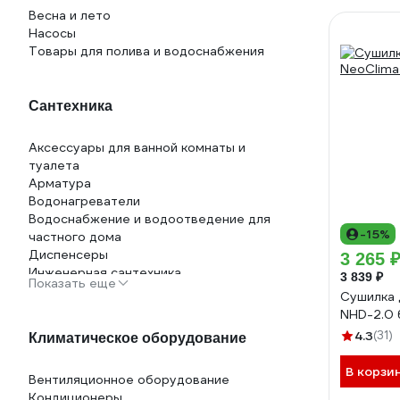
Весна и лето
Насосы
Товары для полива и водоснабжения
Сантехника
Аксессуары для ванной комнаты и
туалета
Арматура
Водонагреватели
Водоснабжение и водоотведение для
-15%
частного дома
Диспенсеры
3 265 
Инженерная сантехника
3 839 ₽
Показать еще
Комплектующие и расходные
Сушилка 
материалы для сантехники
NHD-2.0
Отопительное оборудование
4.3
(31)
Климатическое оборудование
Радиаторы отопления
Садовая сантехника
В корзи
Сантехника для кухни
Вентиляционное оборудование
Смесители
Кондиционеры