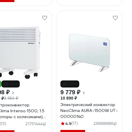
-12%
-10%
98 ₽
9 779 ₽
3 190 ₽
10 890 ₽
 ₽
Электрический конвектор
троконвектор
NeoClima AURA-1500W UT-
lima Intenso 1500, 1.5
00000140
(опоры с колесиками)
7
4.9
(17)
(13)
28668686
21751444