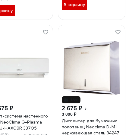
В корзину
орзину
-13%
675 ₽
2 675 ₽
3 090 ₽
т-система настенного
Диспенсер для бумажных
 NeoClima G-Plasma
полотенец Neoclima D-M1
U-HAX09R 33705
нержавеющая сталь 34247