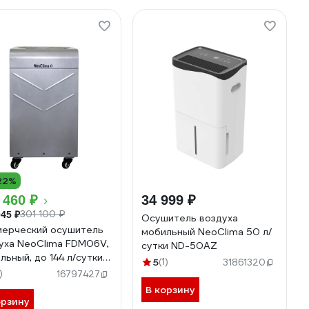
22%
 460 ₽
34 999 ₽
301 100 ₽
045 ₽
Осушитель воздуха
ерческий осушитель
мобильный NeoClima 50 л/
уха NeoClima FDM06V,
сутки ND-50AZ
льный, до 144 л/сутки
5
(1)
31861320
04
)
16797427
В корзину
орзину