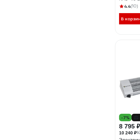
4.4
(10)
В корзи
-7%
8 795 
1
10 240 ₽
Электрич