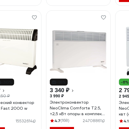
-30%
-16%
-8%
₽
3 340 ₽
2 7
250 ₽
3 990 ₽
2 945
Электроконвектор
еский конвектор
Элек
NeoClima Comforte T2.5,
 Fast 2000 w
NeoC
т2,5 кВт опоры в комплекте
квт 
52391
3169
4.7
(168)
)
24708861
4.1
15532614