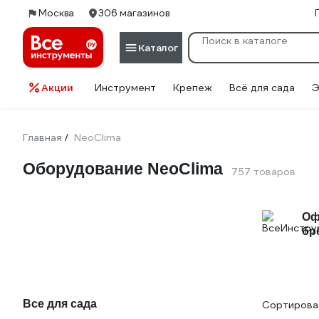
Москва
306 магазинов
Каталог
Акции
Инструмент
Крепеж
Всё для сада
Э
Главная
NeoClima
/
Оборудование NeoClima
757 товаров
Оф
бр
Все для сада
Сортироват