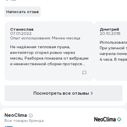
Написать отзыв
Станислав
Дмитрий
07.01.2022
20.10.2016
Опыт использования: Менее месяца
Использовала
Не надёжная тепловая пушка,
При уличной 
вентилятор сгорел ровно через
нагрела поме
месяц. Разборка показала от вибрации
4 часа. В пер
и некачественной сборки протерся
процесс поти
лак обмотки электродвигателя и
нагрев идёт.
замкнуло на корпус. Не рекомендую к
Заметил, что
использованию.
ТЭНов греет
питания и вил
Посмотреть все отзывы
придётся зам
провод.
NeoClima
Все товары бренда