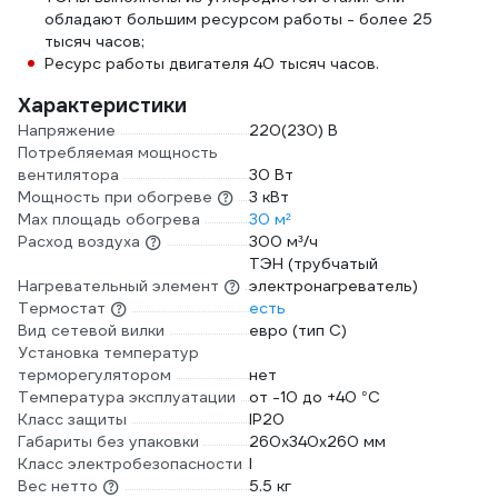
обладают большим ресурсом работы - более 25
тысяч часов;
Ресурс работы двигателя 40 тысяч часов.
Характеристики
Напряжение
220(230) В
Потребляемая мощность
вентилятора
30 Вт
Мощность при обогреве
3 кВт
Max площадь обогрева
30 м²
Расход воздуха
300 м³/ч
ТЭН (трубчатый
Нагревательный элемент
электронагреватель)
Термостат
есть
Вид сетевой вилки
евро (тип С)
Установка температур
терморегулятором
нет
Температура эксплуатации
от -10 до +40 °С
Класс защиты
IP20
Габариты без упаковки
260х340х260 мм
Класс электробезопасности
I
Вес нетто
5.5 кг