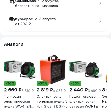
Самовывоз:
c 12 августа,
бесплатно
, из 1 магазина
Курьером:
c 13 августа,
от 290 ₽
Аналоги
-30%
-30%
-30%
2 669 ₽
2 819 ₽
2 440 ₽
8 9
3 810 ₽
4 037 ₽
3 490 ₽
Тепловая
Электрическая
Пушка тепловая
Элек
электрическая
тепловая пушка 3
электрическая
NEO 
пушка WORTEN
кВт Gigant BGP-5
сетевая WORTEN
мощн