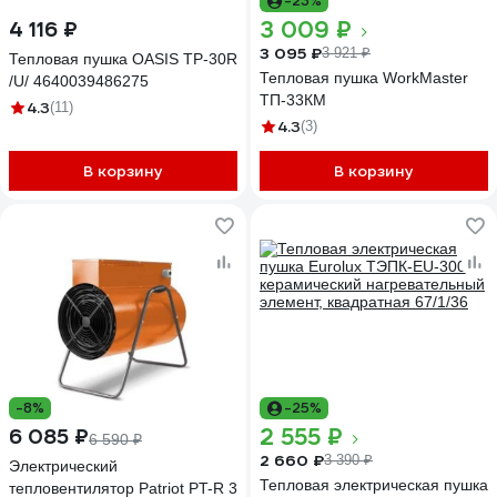
-23%
3 009 ₽
4 116 ₽
3 095 ₽
3 921 ₽
Тепловая пушка OASIS TP-30R
Тепловая пушка WorkMaster
/U/ 4640039486275
ТП-33КМ
4.3
(11)
4.3
(3)
В корзину
В корзину
-8%
-25%
2 555 ₽
6 085 ₽
6 590 ₽
2 660 ₽
3 390 ₽
Электрический
Тепловая электрическая пушка
тепловентилятор Patriot PT-R 3