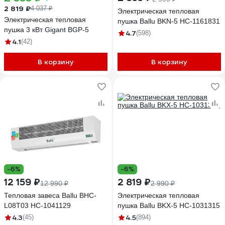
2 819 ₽
4 037 ₽
Электрическая тепловая
Электрическая тепловая
пушка Ballu BKN-5 НС-1161831
пушка 3 кВт Gigant BGP-5
4.7
(598)
4.1
(42)
В корзину
В корзину
-6%
-6%
12 159 ₽
2 819 ₽
12 990 ₽
2 990 ₽
Тепловая завеса Ballu BHC-
Электрическая тепловая
L08T03 НС-1041129
пушка Ballu BKX-5 НС-1031315
4.3
4.5
(45)
(894)