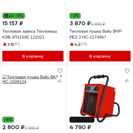
до -9%
-3%
15 157 ₽
3 870 ₽
3 990 ₽
Тепловая завеса Тепломаш
Тепловая пушка Ballu BHP-
КЭВ-3П1154E 121021
PE2-3 НС-1274967
3.8
4.2
(97)
(74)
В корзину
В корзину
-6%
до -26%
2 800 ₽
4 790 ₽
2 990 ₽