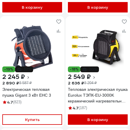
В корзину
В корзину
-19%
-37%
-18%
-20%
2 245 ₽
2 549 ₽
2 890 ₽
2 636 ₽
3 587 ₽
3 204 ₽
Электрическая тепловая
Тепловая электрическая пушка
пушка Gigant 3 кВт EHC 3
Eurolux ТЭПК-EU-3000K
керамический нагревательный
4.7
(823)
элемент, круглая 67/1/37
4.7
(187)
Купить
В корзину