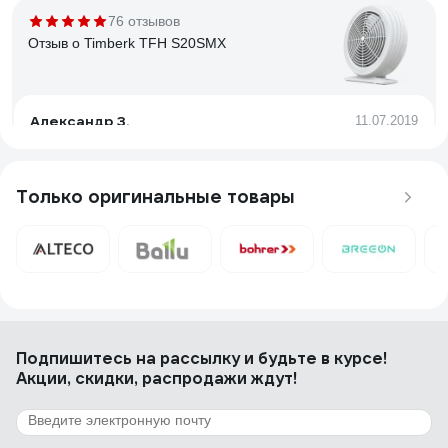
76 отзывов
Отзыв о Timberk TFH S20SMX
Александр З.
11.07.2019
Компактный, быстро нагревается, никаких посторонних
запахов. Два режима переключаются сзади
Только оригинальные товары
3 отзыва
Отзыв о Timberk TFH W200.AD
Пользователь
03.11.2011
Подпишитесь
на рассылку
и будьте в курсе!
Керамический нагреватель - не сжигает кислород.
Акции, скидки, распродажи ждут!
Удобный пульт дистанционного управления с отсрочкой
старта и таймером до 7 часов. Регулировка температуры.
Отключается при перегреве.