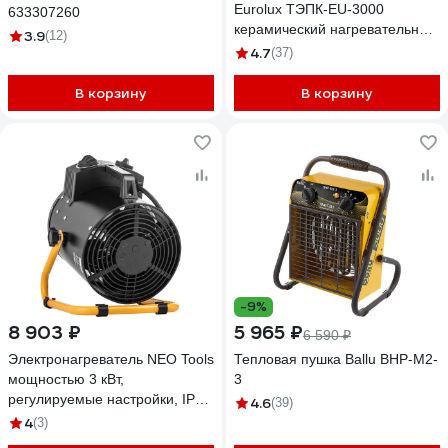
Eurolux ТЭПК-EU-3000
633307260
керамический нагревательный
3.9
(12)
элемент, квадратная 67/1/36
4.7
(37)
В корзину
В корзину
-9%
8 903 ₽
5 965 ₽
6 590 ₽
Электронагреватель NEO Tools
Тепловая пушка Ballu BHP-M2-
мощностью 3 кВт,
3
регулируемые настройки, IPX4
4.6
(39)
90-068
4
(3)