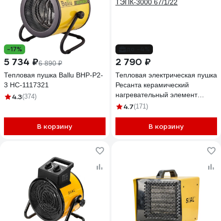
-17%
до -4%
5 734 ₽
2 790 ₽
6 890 ₽
Тепловая пушка Ballu BHP-P2-
Тепловая электрическая пушка
3 НС-1117321
Ресанта керамический
нагревательный элемент
4.3
(374)
ТЭПК-3000 67/1/22
4.7
(171)
В корзину
В корзину