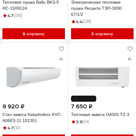
Тепловая пушка Ballu BKS-5
Электрическая тепловая
НС-1509124
пушка Ресанта ТЭП-3000
67/1/2
4.7
(192)
4.4
(128)
В корзину
В корзину
до -22%
9 920 ₽
7 650 ₽
Стич завеса Kalashnikov KVC-
Тепловая завеса OASIS TZ-3
A06E3-11 101351
3.9
(14)
4.7
(32)