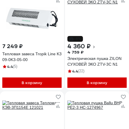
-8%
4 360 ₽
7 249 ₽
4 759 ₽
Тепловая завеса Tropik Line K3
Электрическая пушка ZILON
09-0K3-05-00
СУХОВЕЙ ЭКО ZTV-3С N1
4.4
(5)
4.4
(22)
В корзину
В корзину