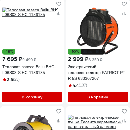
-19%
-10%
до -16%
7 695 ₽
2 999 ₽
9 490 ₽
3 350 ₽
Тепловая завеса Ballu BHC-
Электрический
L06S03-S НС-1136135
тепловентилятор PATRIOT PT
R 5S 633307207
3.9
(23)
4.4
(137)
В корзину
В корзину