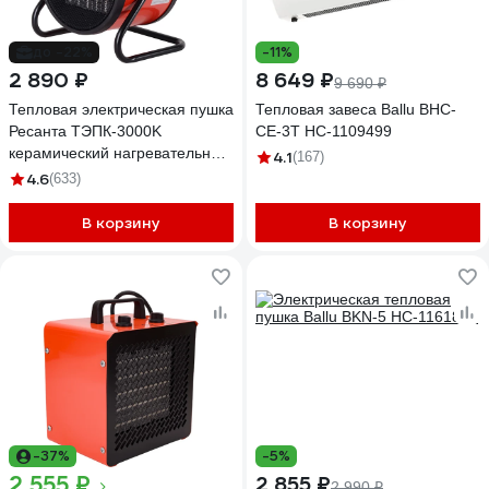
до -22%
-11%
2 890 ₽
8 649 ₽
9 690 ₽
Тепловая электрическая пушка
Тепловая завеса Ballu BHC-
Ресанта ТЭПК-3000K
CE-3T НС-1109499
керамический нагревательный
4.1
(167)
элемент, круглая 67/1/27
4.6
(633)
В корзину
В корзину
-37%
-5%
2 555 ₽
2 855 ₽
2 990 ₽