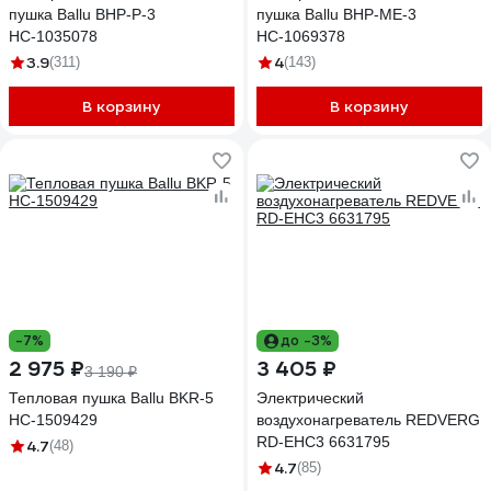
пушка Ballu BHP-P-3
пушка Ballu BHP-ME-3
НС-1035078
НС-1069378
3.9
4
(311)
(143)
В корзину
В корзину
-7%
до -3%
2 975 ₽
3 405 ₽
3 190 ₽
Тепловая пушка Ballu BKR-5
Электрический
НС-1509429
воздухонагреватель REDVERG
RD-EHC3 6631795
4.7
(48)
4.7
(85)