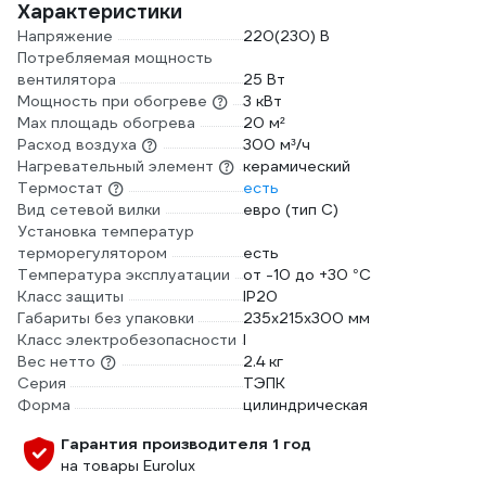
Характеристики
Напряжение
220(230) В
Потребляемая мощность
вентилятора
25 Вт
Мощность при обогреве
3 кВт
Max площадь обогрева
20 м²
Расход воздуха
300 м³/ч
Нагревательный элемент
керамический
Термостат
есть
Вид сетевой вилки
евро (тип С)
Установка температур
терморегулятором
есть
Температура эксплуатации
от -10 до +30 °С
Класс защиты
IP20
Габариты без упаковки
235х215х300 мм
Класс электробезопасности
I
Вес нетто
2.4 кг
Серия
ТЭПК
Форма
цилиндрическая
Гарантия производителя 1 год
на товары Eurolux