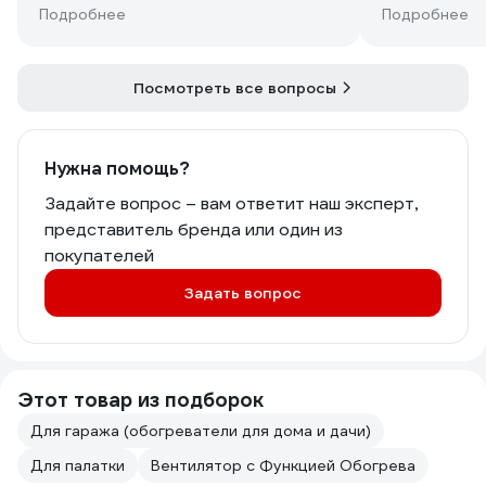
Плюс необходима замена кабеля на
Подробнее
Подробнее
кабель с бОльшим сечением
проводника.
Вывод: пушка из коробки не просто
Посмотреть все вопросы
фуфлыжная, а небезопасная))) И
требует допиливания.
Я, конечно, возврат оформлять не
Нужна помощь?
стал, решил ее раскурочить и собрать
с нормальными комплектующими.
Задайте вопрос – вам ответит наш эксперт,
А пока тарахтит на 2 киловатта. Это
представитель бренда или один из
максимально возможный режим ее
покупателей
работы без опасности возгорания))
Задать вопрос
Этот товар из подборок
Для гаража (обогреватели для дома и дачи)
Для палатки
Вентилятор с Функцией Обогрева