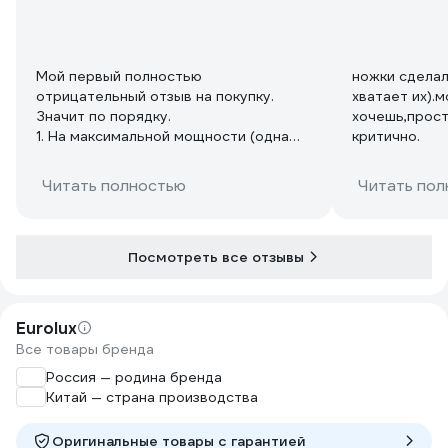
Мой первый полностью
ножки сделал
отрицательный отзыв на покупку.
хватает их).
Значит по порядку.
хочешь,прост
1. На максимальной мощности (одна
критично.
ручка на второй ступени обогрева,
соответствующая мощности 3 кВт,
Читать полностью
Читать пол
вторая ручка - на максимуме
генерируемого потока воздуха)
греется кабель питания. Я реально
офигел.
Посмотреть все отзывы
Вероятно, по этой причине выбивает
автомат минут через 10 работы на
макисмуме, т.к. автомат я
Eurolux
предварительно проверил, повесив на
Все товары бренда
него одновременно компрессор
(PATRIOT WO 24-260S) на 1,5 кВт,
Россия — родина бренда
пылесос (Metabo AS 20 L) на 1,2 кВт и
Китай — страна производства
фен (Black+Decker KX 2200K) на 2,0
кВт и погоняв совместно эти три
Оригинальные товары c гарантией