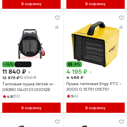
нагревательный элемент
В корзину
В корзину
SQ2520-0106
-14%
-21%
-6%
11 840 ₽
4 195 ₽
4 466 ₽
12 975 ₽
15 000 ₽
Пушка тепловая Engy PTC -
Тепловая пушка Hintek xr-
3000 0 15751 015751
09380 04.01.01.000128
5
(4)
4.8
(63)
В корзину
В корзину