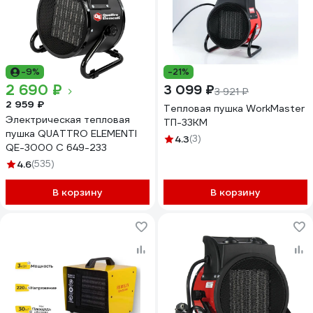
-9%
-21%
2 690 ₽
3 099 ₽
3 921 ₽
2 959 ₽
Тепловая пушка WorkMaster
Электрическая тепловая
ТП-33КМ
пушка QUATTRO ELEMENTI
4.3
(3)
QE-3000 C 649-233
4.6
(535)
В корзину
В корзину