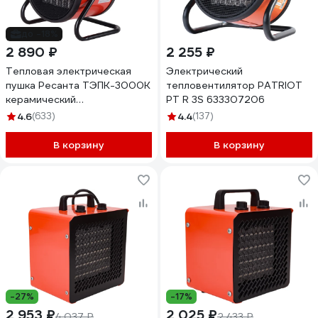
до -18%
2 890 ₽
2 255 ₽
Тепловая электрическая
Электрический
пушка Ресанта ТЭПК-3000K
тепловентилятор PATRIOT
керамический
PT R 3S 633307206
нагревательный элемент,
4.6
(633)
4.4
(137)
круглая 67/1/27
В корзину
В корзину
-27%
-17%
2 953 ₽
2 025 ₽
4 037 ₽
2 433 ₽