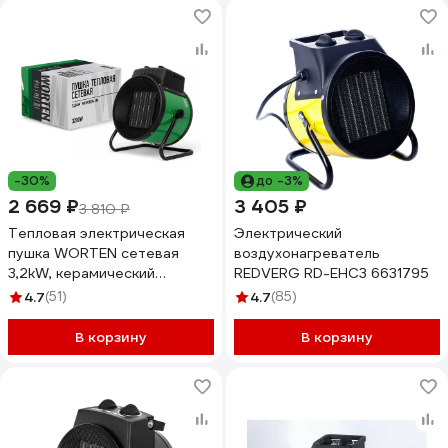
-30%
до -3%
2 669 ₽
3 405 ₽
3 810 ₽
Тепловая электрическая
Электрический
пушка WORTEN сетевая
воздухонагреватель
3,2kW, керамический
REDVERG RD-EHC3 6631795
нагревательный элемент
4.7
(51)
4.7
(85)
КА-90000350
В корзину
В корзину