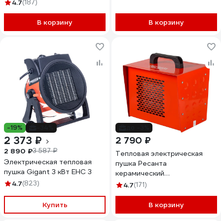
нагревательный элемент,
4.7
(187)
круглая 67/1/37
В корзину
В корзину
-19%
-34%
до -3%
2 373 ₽
2 790 ₽
2 890 ₽
3 587 ₽
Тепловая электрическая
Электрическая тепловая
пушка Ресанта
пушка Gigant 3 кВт EHC 3
керамический
нагревательный элемент
4.7
(823)
4.7
(171)
ТЭПК-3000 67/1/22
Купить
В корзину