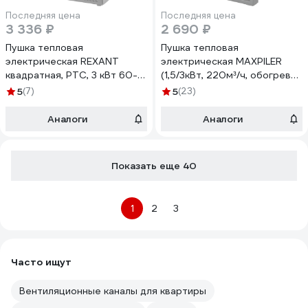
Последняя цена
Последняя цена
3 336 ₽
2 690 ₽
Пушка тепловая
Пушка тепловая
электрическая REXANT
электрическая MAXPILER
квадратная, PTC, 3 кВт 60-
(1,5/3кВт, 220м³/ч, обогрев
0042
30м², керамический
5
(7)
5
(23)
нагреватель, защита) MEH-
3001
Аналоги
Аналоги
Показать еще 40
1
2
3
Часто ищут
Вентиляционные каналы для квартиры