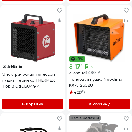
-9%
3 171 ₽
3 585 ₽
3 335 ₽
3 490 ₽
Электрическая тепловая
Тепловая пушка Neoclima
пушка Термекс THERMEX
KX-3 25328
Top 3 ЭдЭБ04444
4.2
(6)
В корзину
В корзину
Нет в наличии