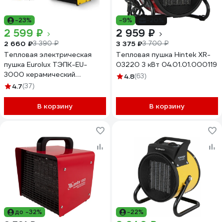
-23%
-9%
-20%
2 599 ₽
2 959 ₽
2 660 ₽
3 375 ₽
3 390 ₽
3 700 ₽
Тепловая электрическая
Тепловая пушка Hintek XR-
пушка Eurolux ТЭПК-EU-
03220 3 кВт 04.01.01.000119
3000 керамический
4.8
(63)
нагревательный элемент,
4.7
(37)
квадратная 67/1/36
В корзину
В корзину
до -32%
-22%