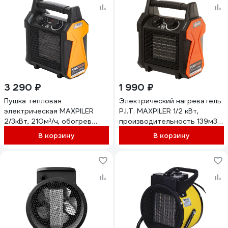
3 290 ₽
1 990 ₽
Пушка тепловая
Электрический нагреватель
электрическая MAXPILER
P.I.T. MAXPILER 1/2 кВт,
2/3кВт, 210м³/ч, обогрев
производительность 139м3/
30м², керамический
ч, площадь обогрева 20м2,
В корзину
В корзину
нагреватель, защита MEH-
керамический нагреватель
3000
MEH-2000