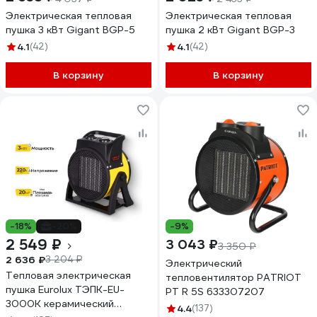
Электрическая тепловая
Электрическая тепловая
пушка 3 кВт Gigant BGP-5
пушка 2 кВт Gigant BGP-3
4.1
(42)
4.1
(42)
В корзину
В корзину
-18%
-20%
-9%
2 549 ₽
3 043 ₽
3 350 ₽
2 636 ₽
3 204 ₽
Электрический
Тепловая электрическая
тепловентилятор PATRIOT
пушка Eurolux ТЭПК-EU-
PT R 5S 633307207
3000K керамический
4.4
(137)