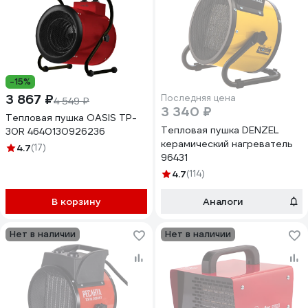
-15%
3 867 ₽
Последняя цена
4 549 ₽
3 340 ₽
Тепловая пушка OASIS TP-
Тепловая пушка DENZEL
30R 4640130926236
керамический нагреватель
4.7
(17)
96431
4.7
(114)
В корзину
Аналоги
Нет в наличии
Нет в наличии