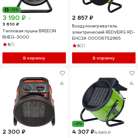
-12%
3 190 ₽
2 857 ₽
3 610 ₽
Воздухонагреватель
Тепловая пушка BREEON
электрический REDVERG RD-
BHEG-3000
EHC3A 00006752965
5
(1)
5
(2)
В корзину
В корзину
-6%
2 300 ₽
4 307 ₽
4 589 ₽