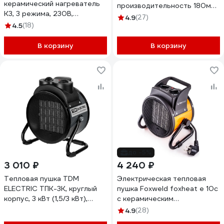
керамический нагреватель
производительность 180м3/
K3, 3 режима, 230В,
ч, площадь обогрева 20м2,
4.9
(27)
1500/3000 Вт 96404
4.5
(18)
керамический нагреватель
MEH-2001
В корзину
В корзину
до -5%
3 010 ₽
4 240 ₽
Тепловая пушка TDM
Электрическая тепловая
ELECTRIC ТПК-3К, круглый
пушка Foxweld foxheat e 10c
корпус, 3 кВт (1,5/3 кВт),
с керамическим
терморегулятор,
нагревательным элементом,
4.9
(28)
керамический
3кВт 8882