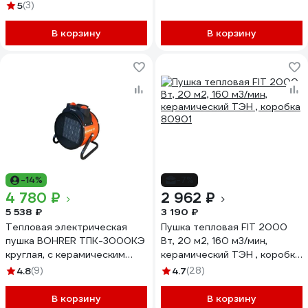
нагреватель, 3000Вт, 2
5
(3)
режима, 456206
В корзину
В корзину
-14%
-7%
4 780 ₽
2 962 ₽
5 538 ₽
3 190 ₽
Тепловая электрическая
Пушка тепловая FIT 2000
пушка BOHRER ТПK-3000KЭ
Вт, 20 м2, 160 м3/мин,
круглая, с керамическим
керамический ТЭН , коробка
нагревательным элементом
80901
4.8
(9)
4.7
(28)
91502301
В корзину
В корзину