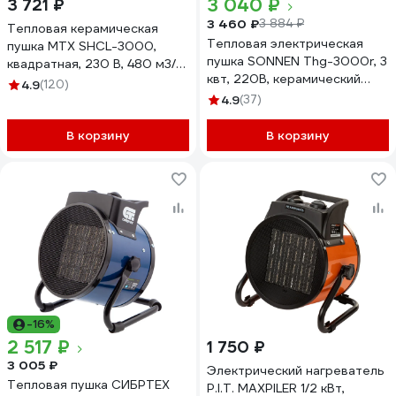
3 040 ₽
3 721 ₽
3 460 ₽
3 884 ₽
Тепловая керамическая
Тепловая электрическая
пушка MTX SHCL-3000,
пушка SONNEN Thg-3000r, 3
квадратная, 230 В, 480 м3/ч,
квт, 220В, керамический
1/3 кВт 96403
4.9
(120)
нагреватель, 456193
4.9
(37)
В корзину
В корзину
-16%
2 517 ₽
1 750 ₽
3 005 ₽
Электрический нагреватель
Тепловая пушка СИБРТЕХ
P.I.T. MAXPILER 1/2 кВт,