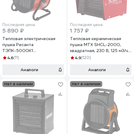
Последняя цена
Последняя цена
5 890 ₽
1 757 ₽
Тепловая электрическая
Тепловая керамическая
пушка Ресанта
пушка MTX SHCL-2000,
ТЭПК-5000К1
квадратная, 230 В, 125 м3/ч,
(керам.нагревательный
1/2 кВт 96402
4.6
(11)
4.9
(120)
элемент) 67/1/50
Аналоги
Аналоги
Нет в наличии
Нет в наличии