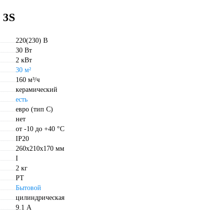
 3S
220(230) В
30 Вт
2 кВт
30 м²
160 м³/ч
керамический
есть
евро (тип С)
нет
от -10 до +40 °С
IP20
260х210х170 мм
I
2 кг
PT
Бытовой
цилиндрическая
9.1 А