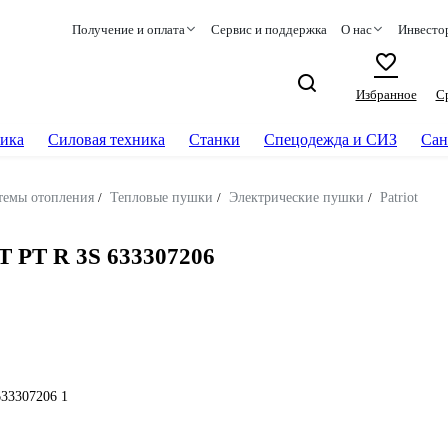
Получение и оплата
Сервис и поддержка
О нас
Инвесто
Избранное
С
ика
Силовая техника
Станки
Спецодежда и СИЗ
Сан
темы отопления
/
Тепловые пушки
/
Электрические пушки
/
Patriot
T PT R 3S 633307206