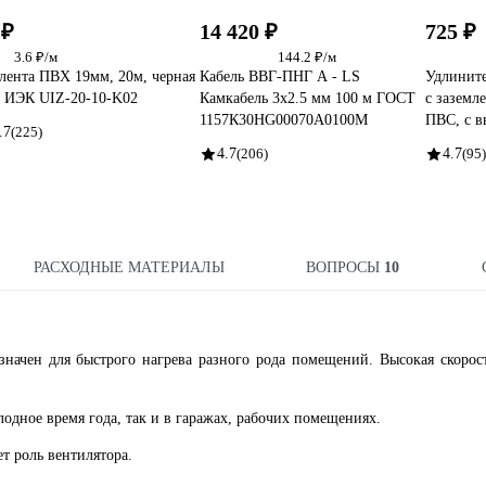
 ₽
14 420 ₽
725 ₽
3.6 ₽/м
144.2 ₽/м
лента ПВХ 19мм, 20м, черная
Кабель ВВГ-ПНГ А - LS
Удлините
 ИЭК UIZ-20-10-K02
Камкабель 3x2.5 мм 100 м ГОСТ
с заземл
1157К30HG00070А0100М
ПВС, с в
.7
(225)
4.7
(206)
4.7
(95)
РАСХОДНЫЕ МАТЕРИАЛЫ
ВОПРОСЫ
10
начен для быстрого нагрева разного рода помещений. Высокая скорос
одное время года, так и в гаражах, рабочих помещениях.
т роль вентилятора.