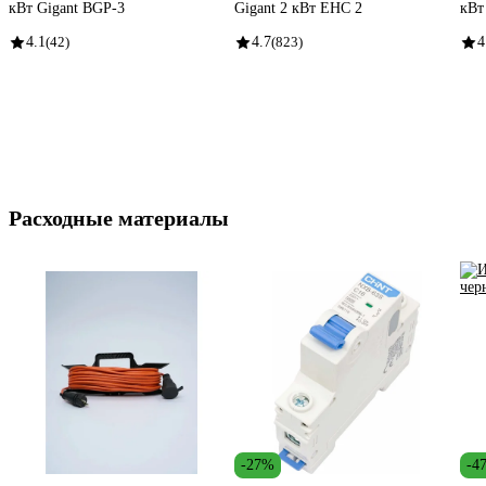
кВт Gigant BGP-3
Gigant 2 кВт EHC 2
кВт
4.1
(42)
4.7
(823)
4
Расходные материалы
-27%
-4