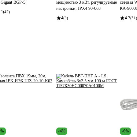
 Gigant BGP-5
мощностью 3 кВт, регулируемые
сетевая
настройки, IPX4 90-068
КА-9000
.1
(42)
4
(3)
4.7
(51)
7%
-4%
-6%