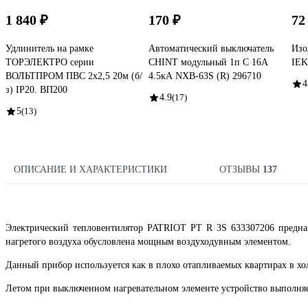
1 840 ₽
170 ₽
72
Удлинитель на рамке
Автоматический выключатель
Изо
ТОРЭЛЕКТРО серии
CHINT модульный 1п C 16А
IEK
ВОЛЬТПРОМ ПВС 2х2,5 20м (б/
4.5кА NXB-63S (R) 296710
4
з) IP20. ВП200
4.9
(17)
5
(13)
ОПИСАНИЕ И ХАРАКТЕРИСТИКИ
ОТЗЫВЫ
137
Электрический тепловентилятор PATRIOT PT R 3S 633307206 предназ
нагретого воздуха обусловлена мощным воздуходувным элементом.
Данный прибор используется как в плохо отапливаемых квартирах в хол
Летом при выключенном нагревательном элементе устройство выполняе