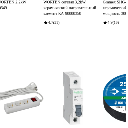
 WORTEN 2,2kW
WORTEN сетевая 3,2kW,
Gramex SHG-G
0349
керамический нагревательный
керамический 
элемент КА-90000350
мощность 3000
4.7
(51)
4.9
(19)