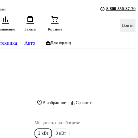
8 800 550-37-70
рам
Войти
равнение
Заказы
Корзина
техника
Авто
Для юрлиц
В избранное
Сравнить
Мощность при обогреве
2 кВт
3 кВт