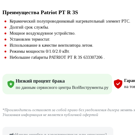
Преимущества Patriot PT R 3S
Керамический полупроводниковый нагревательный элемент PTC.
Долгий срок службы.
Мощное воздуходувное устройство.
Установлен термостат.
Использование в качестве вентилятора летом.
Режимы мощности 0/1.0/2.0 кВт.
Небольшие габариты PATRIOT PT R 3S 633307206 .
Низкий процент брака
Гаран
на тов
по данным сервисного центра ВсеИнструменты.ру
*Производитель оставляет за собой право без уведомления дилера менять 
Указанная информация не является публичной офертой
Нашли ошибку в характеристиках или описании?