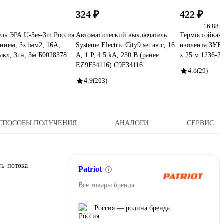
324 ₽
422 ₽
16.88 
ль ЭРА U-3es-3m Россия
Автоматический выключатель
Термостойкая 
ением, 3x1мм2, 16A,
Systeme Electric City9 set ав с, 16
изолента ЗУБ
ыкл, 3гн, 3м Б0028378
А, 1 Р, 4.5 kА, 230 В (ранее
х 25 м 1236-2
EZ9F34116) C9F34116
4.8
(29)
4.9
(203)
СПОСОБЫ ПОЛУЧЕНИЯ
АНАЛОГИ
СЕРВИС
ть потока
Patriot
Все товары бренда
Россия — родина бренда