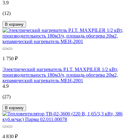
3.9
(12)
В корзину
1 750 ₽
Электрический нагреватель P.I.T. MAXPILER 1/2 кВт,
производительность 180м3/ч, площадь обогрева 20м2,
керамический нагреватель MEH-2001
4.9
(27)
В корзину
4 830 ₽