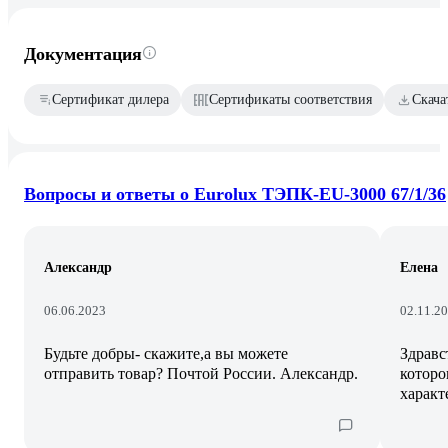
Документация
Сертификат дилера
Сертификаты соответствия
Скача
Вопросы и ответы о Eurolux ТЭПК-EU-3000 67/1/36
Александр
Елена
06.06.2023
02.11.2
Будьте добры- скажите,а вы можете
Здравс
отправить товар? Почтой России. Александр.
которо
характ