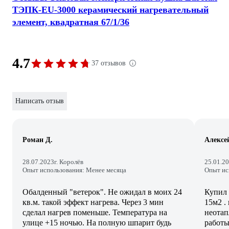
ТЭПК-EU-3000 керамический нагревательный
элемент, квадратная 67/1/36
4.7
37 отзывов
Написать отзыв
Роман Д.
Алексе
28.07.2023
г. Королёв
25.01.2
Опыт использования: Менее месяца
Опыт ис
Обалденный "ветерок". Не ожидал в моих 24
Купил 
кв.м. такой эффект нагрева. Через 3 мин
15м2 .
сделал нагрев поменьше. Температура на
неотапл
улице +15 ночью. На полную шпарит будь
работы