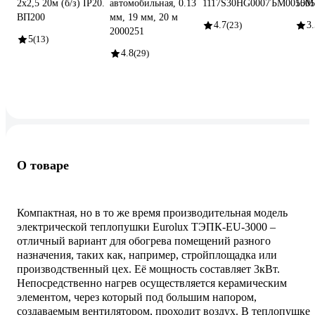
2х2,5 20м (б/з) IP20.
автомобильная, 0.13
1117S30HG0007ЪM0010М
5505
ВП200
мм, 19 мм, 20 м
4.7
(23)
3.
2000251
5
(13)
4.8
(29)
О товаре
Компактная, но в то же время производительная модель
электрической теплопушки Eurolux ТЭПК-EU-3000 –
отличный вариант для обогрева помещений разного
назначения, таких как, например, стройплощадка или
производственный цех. Её мощность составляет 3кВт.
Непосредственно нагрев осуществляется керамическим
элементом, через который под большим напором,
создаваемым вентилятором, проходит воздух. В теплопушке