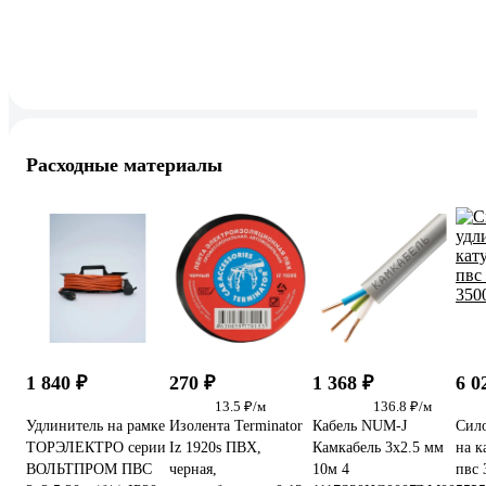
Расходные материалы
1 840 ₽
270 ₽
1 368 ₽
6 0
13.5 ₽/м
136.8 ₽/м
Удлинитель на рамке
Изолента Terminator
Кабель NUM-J
Сило
ТОРЭЛЕКТРО серии
Iz 1920s ПВХ,
Камкабель 3x2.5 мм
на 
ВОЛЬТПРОМ ПВС
черная,
10м 4
пвс 