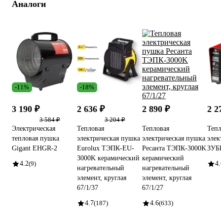
Аналоги
-11%
-18%
3 190 ₽
2 636 ₽
2 890 ₽
2 2
3 584 ₽
3 204 ₽
Электрическая
Тепловая
Тепловая
Тепл
тепловая пушка
электрическая пушка
электрическая пушка
элек
Gigant EHGR-2
Eurolux ТЭПК-EU-
Ресанта ТЭПК-3000K
ЗУБ
3000K керамический
керамический
4.2
(9)
4.
нагревательный
нагревательный
элемент, круглая
элемент, круглая
67/1/37
67/1/27
4.7
(187)
4.6
(633)