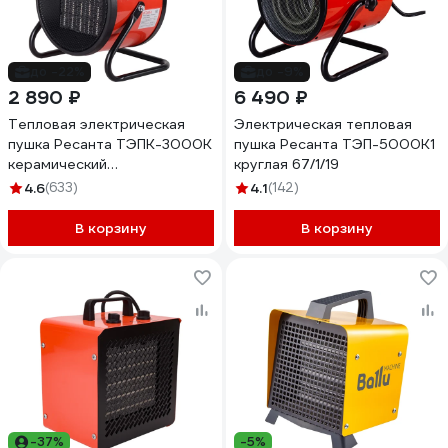
до -22%
до -9%
2 890 ₽
6 490 ₽
Тепловая электрическая
Электрическая тепловая
пушка Ресанта ТЭПК-3000K
пушка Ресанта ТЭП-5000К1
керамический
круглая 67/1/19
нагревательный элемент,
4.6
(633)
4.1
(142)
круглая 67/1/27
В корзину
В корзину
-37%
-5%