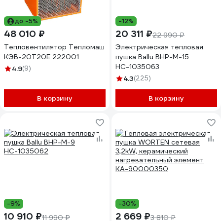
до -5%
-12%
48 010 ₽
20 311 ₽
22 990 ₽
Тепловентилятор Тепломаш
Электрическая тепловая
КЭВ-20Т20Е 222001
пушка Ballu BHP-M-15
НС-1035063
4.9
(9)
4.3
(225)
В корзину
В корзину
-9%
-30%
10 910 ₽
2 669 ₽
11 990 ₽
3 810 ₽