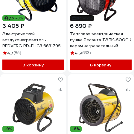
до -3%
до -17%
3 405 ₽
6 890 ₽
Электрический
Тепловая электрическая
воздухонагреватель
пушка Ресанта ТЭПК-5000K
REDVERG RD-EHC3 6631795
керам.нагревательный
элемент, круглая 67/1/25
4.7
(85)
4.6
(633)
В корзину
В корзину
-9%
-6%