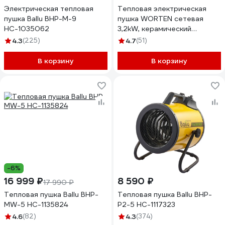
Электрическая тепловая
Тепловая электрическая
пушка Ballu BHP-M-9
пушка WORTEN сетевая
НС-1035062
3,2kW, керамический
нагревательный элемент
4.3
(225)
4.7
(51)
КА-90000350
В корзину
В корзину
-6%
16 999 ₽
8 590 ₽
17 990 ₽
Тепловая пушка Ballu BHP-
Тепловая пушка Ballu BHP-
MW-5 НС-1135824
P2-5 НС-1117323
4.6
(82)
4.3
(374)