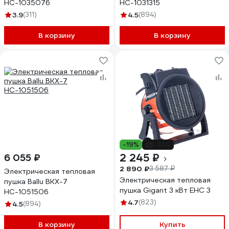
НС-1035076
НС-1031315
3.9
(311)
4.5
(894)
В корзину
В корзину
-19%
-37%
2 245 ₽
6 055 ₽
2 890 ₽
3 587 ₽
Электрическая тепловая
Электрическая тепловая
пушка Ballu BKX-7
пушка Gigant 3 кВт EHC 3
НС-1051506
4.7
(823)
4.5
(894)
В корзину
Купить