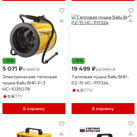
-15%
-15%
5 071 ₽
19 499 ₽
5 990 ₽
22 990 ₽
Электрическая тепловая
Тепловая пушка Ballu BHP-
пушка Ballu BHP-P-3
P2-15 НС-1117324
НС-1035078
4.3
(374)
3.9
(311)
В корзину
В корзину