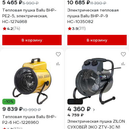
5 465 ₽
10 685 ₽
5 990 ₽
11 390 ₽
Тепловая пушка Ballu BHP-
Электрическая тепловая
PE2-5, электрическая,
пушка Ballu BHP-P-9
НС-1274968
НС-1035082
4.2
(74)
3.9
(311)
В корзину
В корзину
-10%
-8%
4 360 ₽
9 839 ₽
10 990 ₽
4 759 ₽
Тепловая пушка Ballu BHP-
Электрическая пушка ZILON
P2-6 НС-1226960
СУХОВЕЙ ЭКО ZTV-3С N1