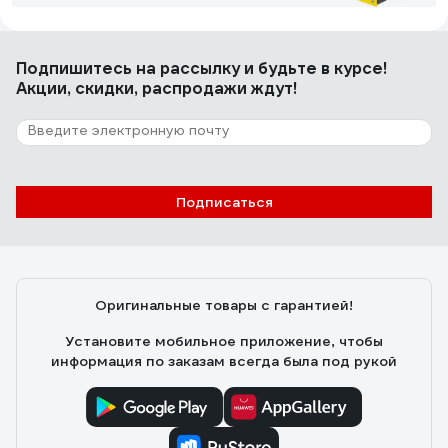
alex-kuzakov
28.12.2009
Подпишитесь
на рассылку
и будьте в курсе!
Компактная, мощная пушка. Покупал для гаража 20 м2.
Акции, скидки, распродажи ждут!
За час температура поднялась на 10 градусов.
Разогревается моментально!
149 отзывов
Подписаться
Отзыв о QUATTRO ELEMENTI QE-3000
ETN 649-257
Евгений
12.11.2016
Оригинальные товары с гарантией!
Цена- качество. Приятный внешний вид. Качество
сборки.
Установите мобильное приложение, чтобы
информация по заказам всегда была под рукой