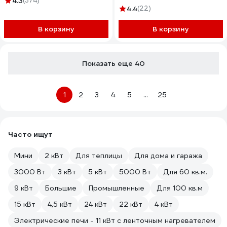
4.3
(374)
4.4
(22)
В корзину
В корзину
Показать еще 40
1
2
3
4
5
...
25
Часто ищут
Мини
2 кВт
Для теплицы
Для дома и гаража
3000 Вт
3 кВт
5 кВт
5000 Вт
Для 60 кв.м.
9 кВт
Большие
Промышленные
Для 100 кв.м
15 кВт
4,5 кВт
24 кВт
22 кВт
4 кВт
Электрические печи - 11 кВт с ленточным нагревателем