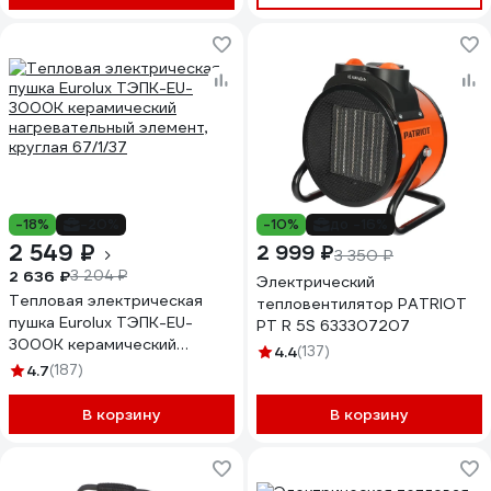
-18%
-20%
-10%
до -16%
2 549 ₽
2 999 ₽
3 350 ₽
2 636 ₽
3 204 ₽
Электрический
Тепловая электрическая
тепловентилятор PATRIOT
пушка Eurolux ТЭПК-EU-
PT R 5S 633307207
3000K керамический
4.4
(137)
нагревательный элемент,
4.7
(187)
круглая 67/1/37
В корзину
В корзину