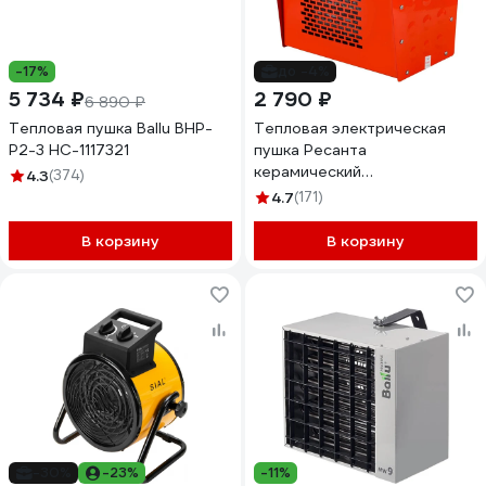
-17%
до -4%
5 734 ₽
2 790 ₽
6 890 ₽
Тепловая пушка Ballu BHP-
Тепловая электрическая
P2-3 НС-1117321
пушка Ресанта
керамический
4.3
(374)
нагревательный элемент
4.7
(171)
ТЭПК-3000 67/1/22
В корзину
В корзину
-30%
-23%
-11%