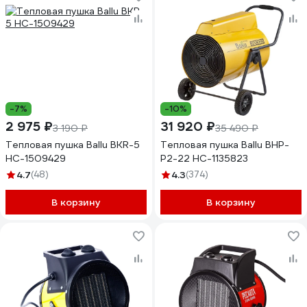
-7%
-10%
2 975 ₽
31 920 ₽
3 190 ₽
35 490 ₽
Тепловая пушка Ballu BKR-5
Тепловая пушка Ballu BHP-
НС-1509429
P2-22 НС-1135823
4.7
(48)
4.3
(374)
В корзину
В корзину