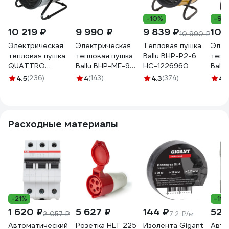
-10%
-9%
10 219 ₽
9 990 ₽
9 839 ₽
10 
10 990 ₽
Электрическая
Электрическая
Тепловая пушка
Элек
тепловая пушка
тепловая пушка
Ballu BHP-P2-6
тепл
QUATTRO
Ballu BHP-ME-9
НС-1226960
Ball
ELEMENTI 649-271
НС-1069380
НС-1
4.5
(236)
4
(143)
4.3
(374)
4.
QE-6000 ETN
Расходные материалы
-21%
-19
1 620 ₽
5 627 ₽
144 ₽
520
2 057 ₽
7.2 ₽/м
Автоматический
Розетка HLT 225
Изолента Gigant
Авто