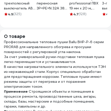
трехполюсный
переносная
professional ПВХ
3-по
выключатель ABB
3Р+РЕ+N 32А 380В
19 мм х 20 м,
выкл
c 25а 6ка sh203
IP44 (10шт./уп.)
черная GT-0-3
ВА47
4.9
(325)
4.7
(128)
4.
2CDS213001R0254
083-03-26
3-02
О товаре
Профессиональные тепловые пушки Ballu BHP-P-6 серии
PRORAB для направленного обогрева и просушки
поверхностей с регулировкой угла наклона.
За счет универсальной ручки-подставки тепловая пушка
легко перемещается и устанавливается.
В качестве нагревательного элемента используется ТЭН
из нержавеющей стали. Корпус специально обработан
для предотвращения коррозии. Тепловые пушки имеют
режимы защиты от перегрева и от поражения
электрическим током.
Применение
Строящиеся объекты и помещения в
процессе ремонта, производственные цеха, ангары,
склады, базы, мастерские и подсобные помещения,
гаражи, павильоны и др.