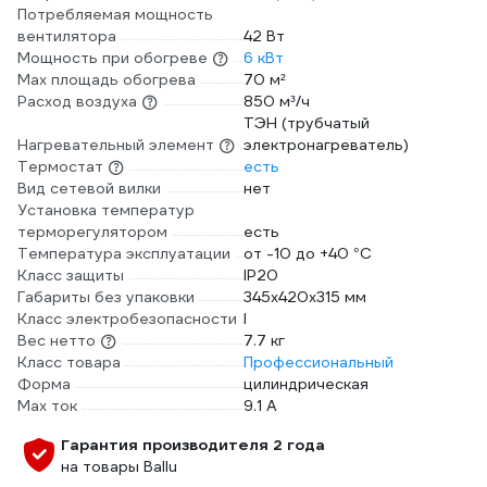
Потребляемая мощность
вентилятора
42 Вт
Мощность при обогреве
6 кВт
Max площадь обогрева
70 м²
Расход воздуха
850 м³/ч
ТЭН (трубчатый
Нагревательный элемент
электронагреватель)
Термостат
есть
Вид сетевой вилки
нет
Установка температур
терморегулятором
есть
Температура эксплуатации
от -10 до +40 °С
Класс защиты
IP20
Габариты без упаковки
345х420х315 мм
Класс электробезопасности
I
Вес нетто
7.7 кг
Класс товара
Профессиональный
Форма
цилиндрическая
Max ток
9.1 А
Гарантия производителя 2 года
на товары Ballu