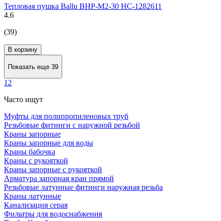
Тепловая пушка Ballu BHP-M2-30 НС-1282611
4.6
(39)
В корзину
Показать еще 39
1
2
Часто ищут
Муфты для полипропиленовых труб
Резьбовые фитинги с наружной резьбой
Краны запорные
Краны запорные для воды
Краны бабочка
Краны с рукояткой
Краны запорные с рукояткой
Арматура запорная кран прямой
Резьбовые латунные фитинги наружная резьба
Краны латунные
Канализация серая
Фильтры для водоснабжения