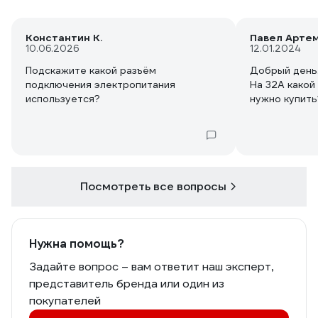
металлокерамического дельта
температуры выше и от него
Константин К.
Павел Арте
чувствуется больше тепла, но и поток
10.06.2026
12.01.2024
воздуха у него меньше на 50 кубов и в
отличии от металло керамического
Подскажите какой разъём
Добрый день
обороты вентилятора не проседают
подключения электропитания
На 32А какой
при переключении на полную
используется?
нужно купить
мощность. Вобщем как то так
Посмотреть все вопросы
Нужна помощь?
Задайте вопрос – вам ответит наш эксперт,
представитель бренда или один из
покупателей