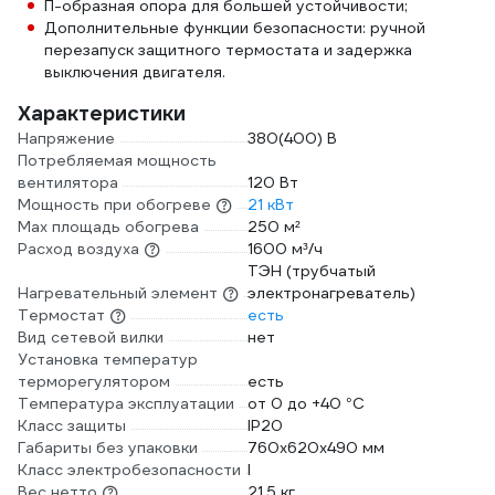
П-образная опора для большей устойчивости;
Дополнительные функции безопасности: ручной
перезапуск защитного термостата и задержка
выключения двигателя.
Характеристики
Напряжение
380(400) В
Потребляемая мощность
вентилятора
120 Вт
Мощность при обогреве
21 кВт
Max площадь обогрева
250 м²
Расход воздуха
1600 м³/ч
ТЭН (трубчатый
Нагревательный элемент
электронагреватель)
Термостат
есть
Вид сетевой вилки
нет
Установка температур
терморегулятором
есть
Температура эксплуатации
от 0 до +40 °С
Класс защиты
IP20
Габариты без упаковки
760х620х490 мм
Класс электробезопасности
I
Вес нетто
21.5 кг