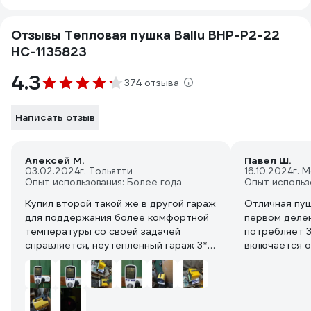
Отзывы Тепловая пушка Ballu BHP-P2-22
НС-1135823
4.3
374 отзыва
Написать отзыв
Алексей М.
Павел Ш.
03.02.2024
г. Тольятти
16.10.2024
г. 
Опыт использования: Более года
Опыт использ
Купил второй такой же в другой гараж
Отличная пуш
для поддержания более комфортной
первом деле
температуры со своей задачей
потребляет 3
справляется, неутепленный гараж 3*6
включается о
с потолками 2.20 и откатными
потребляет 7 
воротами у которых сверху щель 8 см
На 3 делении
из за балки с роликами за час работы
потребление 
на полную мощность поднимает
В.