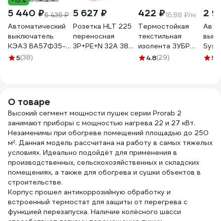
-15%
5 440 ₽
5 627 ₽
422 ₽
2 9
6 436 ₽
16.88 ₽/м
Автоматический
Розетка HLT 225
Термостойкая
Авто
выключатель
переносная
текстильная
выкл
КЭАЗ ВА57Ф35-
3Р+РЕ+N 32А 380В
изолента ЗУБР
Syst
340010-
IP44 (10шт./уп.)
Авто-Жгут 19 мм х
City9
5
(38)
4.8
(29)
5
(
160А-1600-
083-03-26
25 м 1236-2
4 Р, 
400AC-УХЛ3-
C9F3
109307
О товаре
Высокий сегмент мощности пушек серии Prorab 2
занимают приборы с мощностью нагрева 22 и 27 кВт.
Незаменимы при обогреве помещений площадью до 250
м². Данная модель рассчитана на работу в самых тяжелых
условиях. Идеально подойдёт для применения в
производственных, сельскохозяйственных и складских
помещениях, а также для обогрева и сушки объектов в
строительстве.
Корпус прошел антикоррозийную обработку и
встроенный термостат для защиты от перегрева с
функцией перезапуска. Наличие колёсного шасси