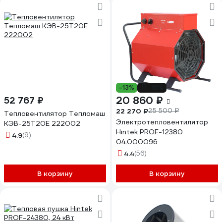
-13%
-18%
20 860 ₽
52 767 ₽
22 270 ₽
25 500 ₽
Тепловентилятор Тепломаш
Электротепловентилятор
КЭВ-25Т20Е 222002
Hintek PROF-12380
4.9
(9)
04.000096
4.4
(56)
В корзину
В корзину