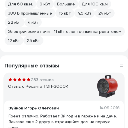
Для 60 кв.м.
9 кВт
Большие
Для 100 кв.м
380 В промышленные
15 кВт
4,5 кВт
24 кВт
22 кВт
4 кВт
Электрические печи - 11 кВт с ленточным нагревателем
12 кВт
25 кВт
Популярные отзывы
283 отзыва
Отзыв о Ресанта ТЭП-3000К
Зуйков Игорь Олегович
14.09.2016
Греет отлично. Работает 3й год и в гараже и на даче.
Заказал еще 2 другу в строящийся дом на первую
зиму.