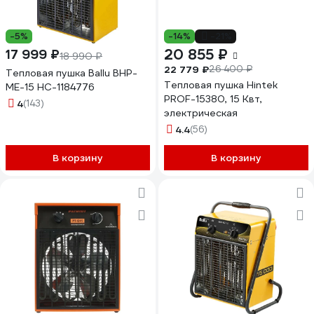
-5%
-14%
-21%
20 855 ₽
17 999 ₽
18 990 ₽
22 779 ₽
26 400 ₽
Тепловая пушка Ballu BHP-
Тепловая пушка Hintek
ME-15 НС-1184776
PROF-15380, 15 Квт,
4
(143)
электрическая
4.4
(56)
В корзину
В корзину