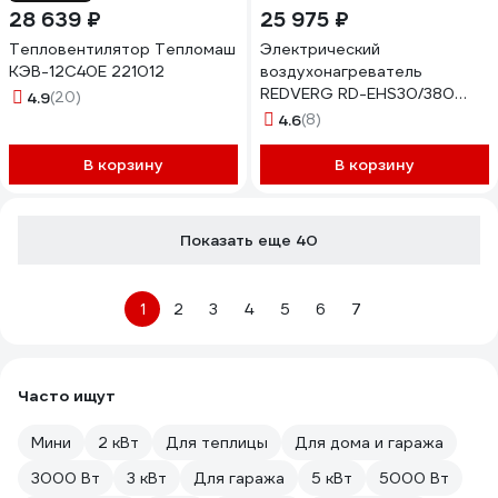
28 639 ₽
25 975 ₽
Тепловентилятор Тепломаш
Электрический
КЭВ-12С40Е 221012
воздухонагреватель
REDVERG RD-EHS30/380
4.9
(20)
6631483
4.6
(8)
В корзину
В корзину
Показать еще 40
1
2
3
4
5
6
7
Часто ищут
Мини
2 кВт
Для теплицы
Для дома и гаража
3000 Вт
3 кВт
Для гаража
5 кВт
5000 Вт