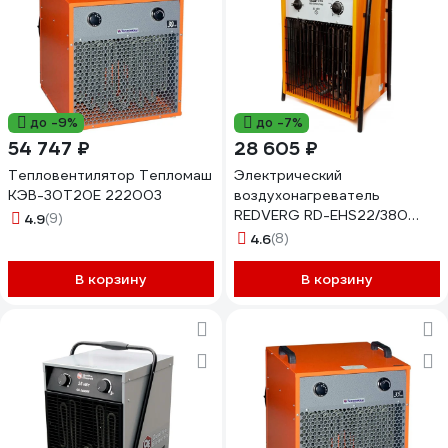
до -9%
до -7%
54 747 ₽
28 605 ₽
Тепловентилятор Тепломаш
Электрический
КЭВ-30Т20Е 222003
воздухонагреватель
REDVERG RD-EHS22/380
4.9
(9)
6631482
4.6
(8)
В корзину
В корзину