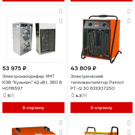
53 975 ₽
43 809 ₽
Электрокалорифер УМТ
Электрический
КЭВ "Кузьмич" 42 кВт, 380 В
тепловентилятор Patriot
Н0116597
PT-Q 30 633307250
5
(1)
4.3
(9)
В корзину
В корзину