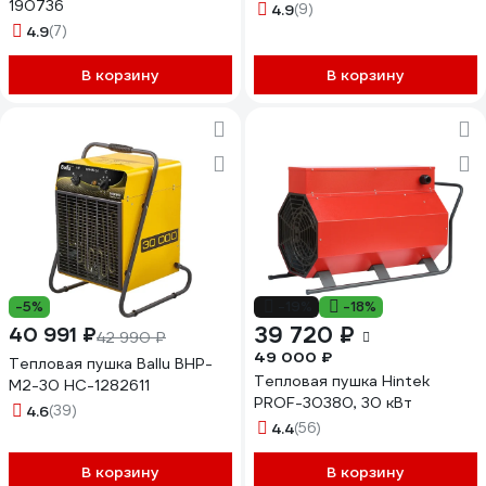
190736
4.9
(9)
4.9
(7)
В корзину
В корзину
-5%
-19%
-18%
39 720 ₽
40 991 ₽
42 990 ₽
49 000 ₽
Тепловая пушка Ballu BHP-
Тепловая пушка Hintek
M2-30 НС-1282611
PROF-30380, 30 кВт
4.6
(39)
4.4
(56)
В корзину
В корзину