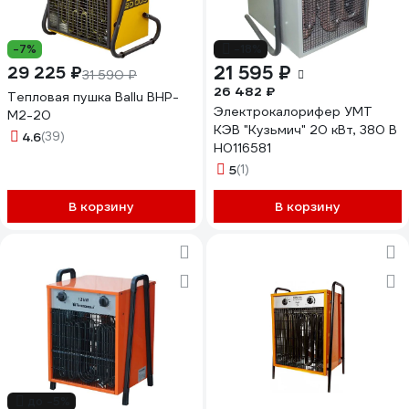
-7%
-18%
21 595 ₽
29 225 ₽
31 590 ₽
26 482 ₽
Тепловая пушка Ballu BHP-
Электрокалорифер УМТ
M2-20
КЭВ "Кузьмич" 20 кВт, 380 В
4.6
(39)
Н0116581
5
(1)
В корзину
В корзину
до -5%