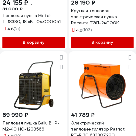
24 155 ₽
28 190 ₽
31 000 ₽
Круглая тепловая
Тепловая пушка Hintek
электрическая пушка
Т-18380, 18 кВт 04.000051
Ресанта ТЭП-24000К
4.6
(15)
67/1/26
4.8
(103)
В корзину
В корзину
69 990 ₽
41 789 ₽
Тепловая пушка Ballu BHP-
Электрический
M2-40 НС-1298566
тепловентилятор Patriot
PT-R 30 633307290