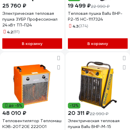
25 760 ₽
19 499 ₽
22 990 ₽
Электрическая тепловая
Тепловая пушка Ballu BHP-
пушка ЗУБР Профессионал
P2-15 НС-1117324
24 кВт ТП-П24
4.3
(374)
4.2
(81)
В корзину
В корзину
до -5%
-12%
48 010 ₽
20 311 ₽
22 990 ₽
Тепловентилятор Тепломаш
Электрическая тепловая
КЭВ-20Т20Е 222001
пушка Ballu BHP-M-15