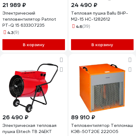
21 989 ₽
24 490 ₽
Электрический
Тепловая пушка Ballu BHP-
тепловентилятор Patriot
M2-15 НС-1282612
PT-Q 15 633307235
4.6
(39)
4.3
(9)
В корзину
В корзину
26 490 ₽
89 910 ₽
Электрическая тепловая
Тепловентилятор Тепломаш
пушка Elitech ТВ 24ЕКТ
КЭВ-50Т20Е 222005