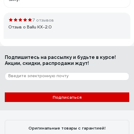
7 отзывов
Отзыв о Ballu KX-2.0
alex-kuzakov
28.12.2009
Подпишитесь
на рассылку
и будьте в курсе!
Компактная, мощная пушка. Покупал для гаража 20 м2.
Акции, скидки, распродажи ждут!
За час температура поднялась на 10 градусов.
Разогревается моментально!
149 отзывов
Подписаться
Отзыв о QUATTRO ELEMENTI QE-3000
ETN 649-257
Евгений
12.11.2016
Оригинальные товары с гарантией!
Цена- качество. Приятный внешний вид. Качество