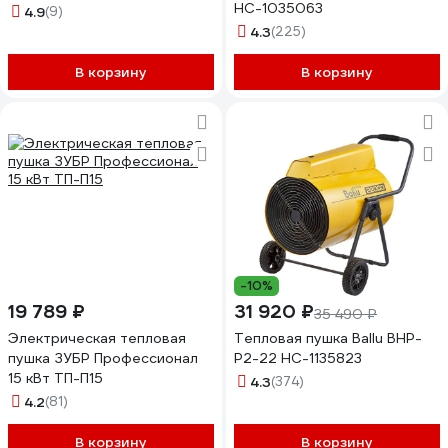
НС-1035063
4.9
(9)
4.3
(225)
В корзину
В корзину
-10%
19 789 ₽
31 920 ₽
35 490 ₽
Электрическая тепловая
Тепловая пушка Ballu BHP-
пушка ЗУБР Профессионал
P2-22 НС-1135823
15 кВт ТП-П15
4.3
(374)
4.2
(81)
В корзину
В корзину