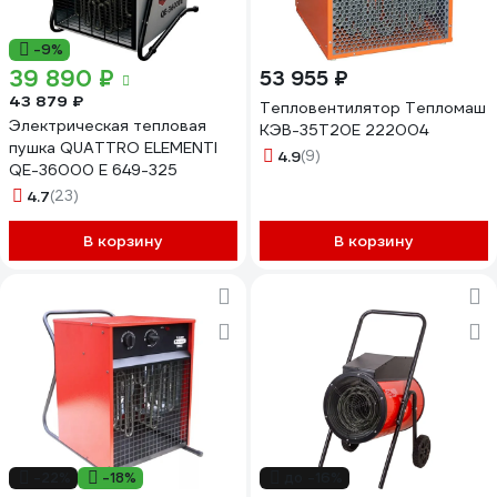
-9%
39 890 ₽
53 955 ₽
43 879 ₽
Тепловентилятор Тепломаш
Электрическая тепловая
КЭВ-35Т20Е 222004
пушка QUATTRO ELEMENTI
4.9
(9)
QE-36000 E 649-325
4.7
(23)
В корзину
В корзину
-22%
-18%
до -16%