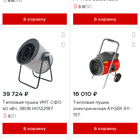
4.6
(39)
3.9
(12)
В корзину
В корзину
39 724 ₽
16 010 ₽
Тепловая пушка УМТ СФО
Тепловая пушка
40 кВт, 380В Н0122187
электрическая AYGER AY-
15T
3
(2)
В корзину
В корзину