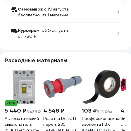
Самовывоз:
c 19 августа,
бесплатно
, из 1 магазина
Курьером:
c 20 августа,
от 780 ₽
Расходные материалы
-15%
5 440 ₽
4 546 ₽
103 ₽
4 9
6 436 ₽
5.15 ₽/м
Автоматический
Розетка Dekraft
Профессиональная
Вилк
выключатель
перен. 235
изолента ПВХ
стац
КЭАЗ ВА57Ф35-
3Р+РЕ+N 63А 380В
KRANZ 0,18х19 мм,
3Р+Р