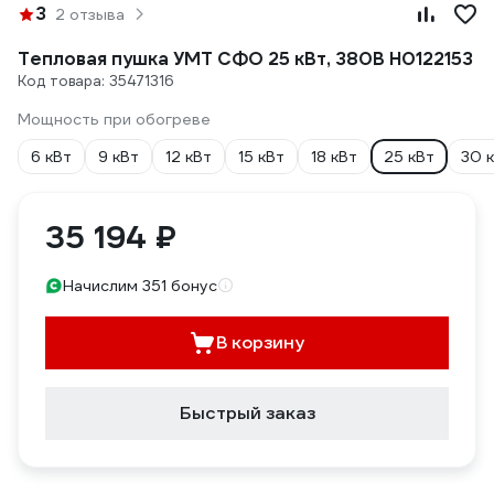
3
2 отзыва
Тепловая пушка УМТ СФО 25 кВт, 380В Н0122153
Код товара: 35471316
Мощность при обогреве
6 кВт
9 кВт
12 кВт
15 кВт
18 кВт
25 кВт
30 
35 194 ₽
Начислим 351 бонус
В корзину
Быстрый заказ