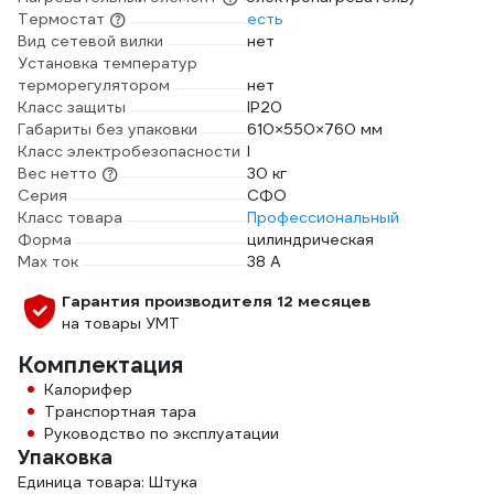
Термостат
есть
Вид сетевой вилки
нет
Установка температур
терморегулятором
нет
Класс защиты
IP20
Габариты без упаковки
610×550×760 мм
Класс электробезопасности
I
Вес нетто
30 кг
Серия
СФО
Класс товара
Профессиональный
Форма
цилиндрическая
Max ток
38 А
Гарантия производителя 12 месяцев
на товары УМТ
Комплектация
Калорифер
Транспортная тара
Руководство по эксплуатации
Упаковка
Единица товара: Штука