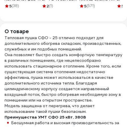
340010-
IP67 РП-103
20 м, черная KR-
IP67
5
(38)
2
(1)
5
(571)
5
(1
160А-1600-
26146DEK
09-2806
2617
400AC-УХЛ3-
109307
О товаре
Тепловая пушка СФО - 25 отлично подходит для
дополнительного обогрева складских, производственных,
служебных и им подобных помещений.
Она позволяет быстро создать комфортную температуру
в различных помещениях, где нецелесообразно
использовать стационарное отопление. Кроме того, если
существующая система отопления недостаточно
эффективна, пушка может использоваться в качестве
дополнительного источника тепла. Благодаря
цилиндрическому корпусу создается направленный
воздушный поток, быстро обогревая необходимую зону в
помещении или на открытом пространстве.
Модель защищена от перегрева, что делает
использование такой пушки безопасным.
Преимущества УМТ СФО 25 кВт, 380В
Бесшумная работа и высокая производительность за