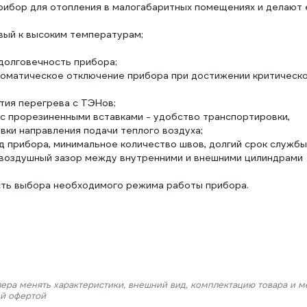
ибор для отопления в малогабаритных помещениях и делают 
вый к высоким температурам;
долговечность прибора;
томатическое отключение прибора при достижении критическ
тия перегрева с ТЭНов;
с прорезиненными вставками - удобство транспортировки,
вки направления подачи теплого воздуха;
д прибора, минимальное количество швов, долгий срок службы
 воздушный зазор между внутренними и внешними цилиндрами
сть выбора необходимого режима работы прибора.
лера менять характеристики, внешний вид, комплектацию товара и м
ой офертой