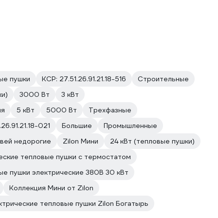
ые пушки
КСР: 27.51.26.91.21.18-516
Строительные
ки)
3000 Вт
3 кВт
ия
5 кВт
5000 Вт
Трехфазные
.26.91.21.18-021
Большие
Промышленные
овей недорогие
Zilon Мини
24 кВт (тепловые пушки)
еские тепловые пушки с термостатом
ые пушки электрические 380В 30 кВт
Коллекция Мини от Zilon
ктрические тепловые пушки Zilon Богатырь