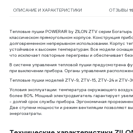
ОПИСАНИЕ И ХАРАКТЕРИСТИКИ
ОТЗЫВЫ
1
Тепловые пушки POWERAIR by ZILON ZTV серии Богатырь 
классическом прямоугольном корпусе. Конструкция приб
долговременном непрерывном использовании. Корпус те
устойчивое к высоким температурам. Все модели оснаще
что исключает повторные перегревы и обеспечивает без
В системе управления тепловой пушки предусмотрена фу
при выключении прибора. Органы управления расположен
Тепловые пушки моделей ZTV-9, ZTV-15, ZTV-24 и ZTV-30
Условия эксплуатации: температура окружающего воздуха
более 80%. Мощный электродвигатель гарантирует увели
- долгий срок службы прибора. Эргономичная прорезинен
Две ступени мощности и режим вентиляции позволяют в
энергозатраты.
Технические характеристики ZILO