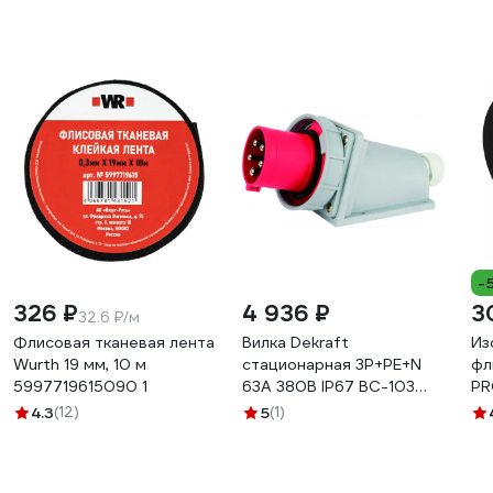
-
326 ₽
4 936 ₽
3
32.6 ₽/м
Флисовая тканевая лента
Вилка Dekraft
Из
Wurth 19 мм, 10 м
стационарная 3Р+РЕ+N
фл
5997719615090 1
63А 380В IP67 ВС-103
PR
26173DEK
0,
4.3
(12)
5
(1)