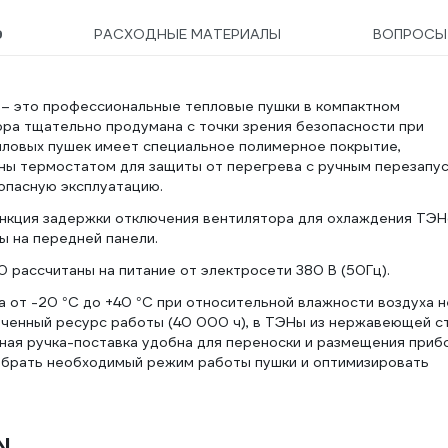
9
РАСХОДНЫЕ МАТЕРИАЛЫ
ВОПРОСЫ
– это профессиональные тепловые пушки в компактном
ора тщательно продумана с точки зрения безопасности при
пловых пушек имеет специальное полимерное покрытие,
ны термостатом для защиты от перегрева с ручным перезапус
опасную эксплуатацию.
нкция задержки отключения вентилятора для охлаждения ТЭН
ы на передней панели.
 рассчитаны на питание от электросети 380 В (50Гц).
 от -20 °С до +40 °С при относительной влажности воздуха н
ченный ресурс работы (40 000 ч), в ТЭНы из нержавеющей с
ная ручка-поставка удобна для переноски и размещения приб
ыбрать необходимый режим работы пушки и оптимизировать
N