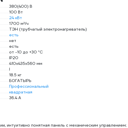
380(400) В
100 Вт
24 кВт
1700 м³/ч
ТЭН (трубчатый электронагреватель)
есть
нет
есть
от -10 до +30 °С
IP20
410х435х560 мм
I
18.5 кг
БОГАТЫРЬ
Профессиональный
квадратная
36.4 А
ии, интуитивно понятная панель с механическим управлением;