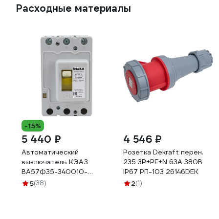
Расходные материалы
-15%
5 440 ₽
4 546 ₽
Автоматический
Розетка Dekraft перен.
выключатель КЭАЗ
235 3Р+РЕ+N 63А 380В
ВА57Ф35-340010-
IP67 РП-103 26146DEK
160А-1600-400AC-
5
(38)
2
(1)
УХЛ3- 109307