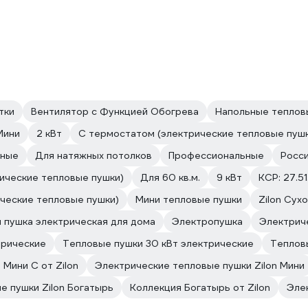
тки
Вентилятор с Функцией Обогрева
Напольные теплов
Мини
2 кВт
С термостатом (электрические тепловые пуш
тные
Для натяжных потолков
Профессиональные
Росс
рические тепловые пушки)
Для 60 кв.м.
9 кВт
КСР: 27.51
ические тепловые пушки)
Мини тепловые пушки
Zilon Сух
 пушка электрическая для дома
Электропушка
Электрич
трические
Тепловые пушки 30 кВт электрические
Теплов
 Мини С от Zilon
Электрические тепловые пушки Zilon Мини
е пушки Zilon Богатырь
Коллекция Богатырь от Zilon
Эле