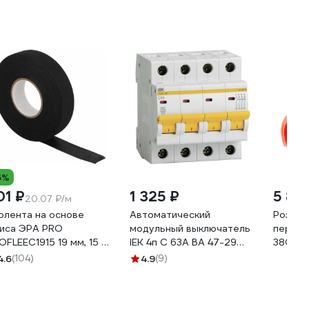
5%
01 ₽
1 325 ₽
5 84
20.07 ₽/м
олента на основе
Автоматический
Розетк
иса ЭРА PRO
модульный выключатель
перено
OFLEEC1915 19 мм, 15 м,
IEK 4п C 63А ВА 47-29
380В IP
3 мм, черная Б0057181
4.5кА ИЭК MVA20-4-063-
03-29
4.6
(104)
4.9
(9)
C