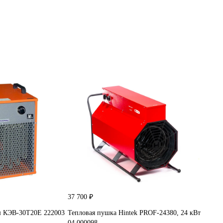
37 700 ₽
ш КЭВ-30Т20Е 222003
Тепловая пушка Hintek PROF-24380, 24 кВт
04.000098