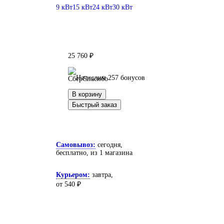
9 кВт
15 кВт
24 кВт
30 кВт
25 760 ₽
Начислим 257 бонусов
В корзину
Быстрый заказ
Самовывоз:
сегодня,
бесплатно
, из 1 магазина
Курьером:
завтра,
от 540 ₽