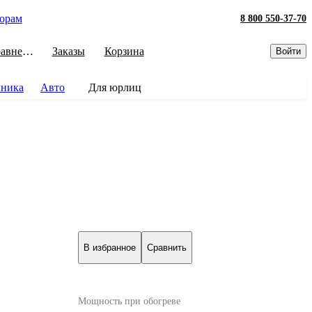
орам
8 800 550-37-70
Сравнение
Заказы
Корзина
Войти
хника
Авто
Для юрлиц
В избранное
Сравнить
Мощность при обогреве