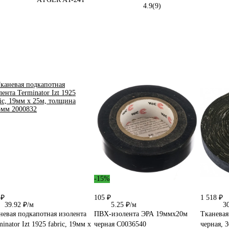
4.9
(9)
-15%
 ₽
105 ₽
1 518 ₽
39.92 ₽/м
5.25 ₽/м
3
невая подкапотная изолента
ПВХ-изолента ЭРА 19ммх20м
Тканевая
inator Izt 1925 fabric, 19мм х
черная C0036540
черная, 3