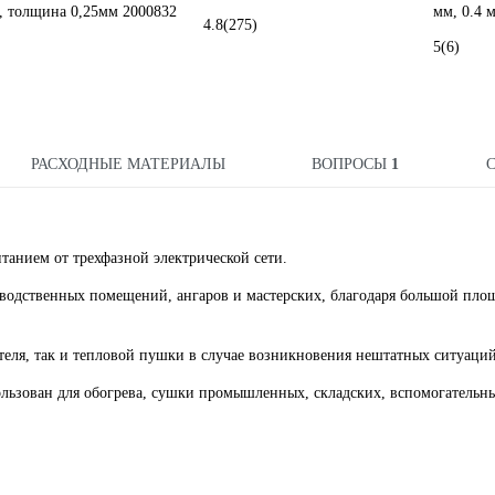
, толщина 0,25мм 2000832
мм, 0.4 
4.8
(275)
5
(6)
РАСХОДНЫЕ МАТЕРИАЛЫ
ВОПРОСЫ
1
анием от трехфазной электрической сети.
зводственных помещений, ангаров и мастерских, благодаря большой пло
теля, так и тепловой пушки в случае возникновения нештатных ситуаций
ользован для обогрева, сушки промышленных, складских, вспомогательн