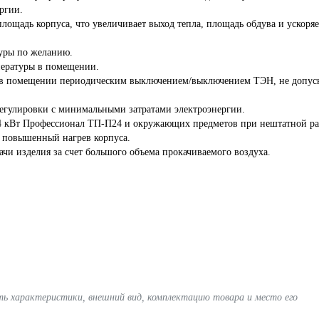
ргии.
лощадь корпуса, что увеличивает выход тепла, площадь обдува и ускоряе
туры по желанию.
пературы в помещении.
 в помещении периодическим выключением/выключением ТЭН, не допус
регулировки с минимальными затратами электроэнергии.
4 кВт Профессионал ТП-П24 и окружающих предметов при нештатной ра
 повышенный нагрев корпуса.
чи изделия за счет большого объема прокачиваемого воздуха.
ять характеристики, внешний вид, комплектацию товара и место его