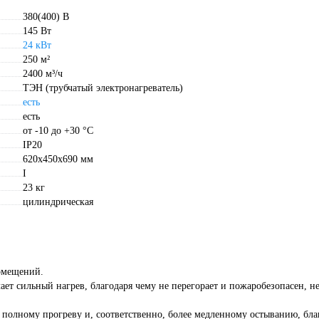
380(400) В
145 Вт
24 кВт
250 м²
2400 м³/ч
ТЭН (трубчатый электронагреватель)
есть
есть
от -10 до +30 °С
IP20
620х450х690 мм
I
23 кг
цилиндрическая
омещений.
 сильный нагрев, благодаря чему не перегорает и пожаробезопасен, н
 полному прогреву и, соответственно, более медленному остыванию, бла