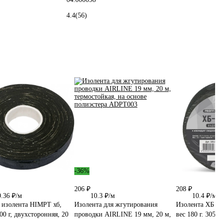
4.4
(56)
-36%
206 ₽
208 ₽
0.36 ₽/м
10.3 ₽/м
10.4 ₽/м
 изолента HIMPT хб,
Изолента для жгутирования
Изолента ХБ 
00 г, двухсторонняя, 20
проводки AIRLINE 19 мм, 20 м,
вес 180 г. 305