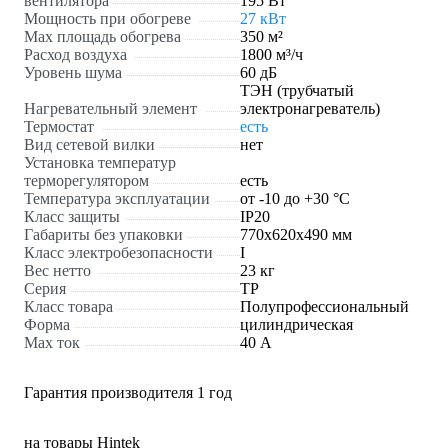
вентилятора
195 Вт
Мощность при обогреве
27 кВт
Max площадь обогрева
350 м²
Расход воздуха
1800 м³/ч
Уровень шума
60 дБ
ТЭН (трубчатый
Нагревательный элемент
электронагреватель)
Термостат
есть
Вид сетевой вилки
нет
Установка температур
терморегулятором
есть
Температура эксплуатации
от -10 до +30 °С
Класс защиты
IP20
Габариты без упаковки
770х620х490 мм
Класс электробезопасности
I
Вес нетто
23 кг
Серия
TP
Класс товара
Полупрофессиональный
Форма
цилиндрическая
Max ток
40 А
Гарантия производителя 1 год
на товары Hintek