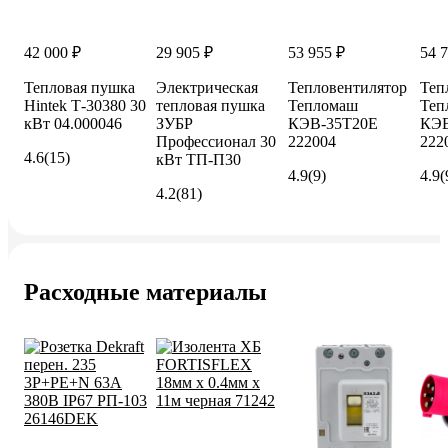
42 000 ₽
29 905 ₽
53 955 ₽
54 
Тепловая пушка
Электрическая
Тепловентилятор
Теп
Hintek Т-30380 30
тепловая пушка
Тепломаш
Теп
кВт 04.000046
ЗУБР
КЭВ-35Т20Е
КЭВ
Профессионал 30
222004
222
4.6
(15)
кВт ТП-П30
4.9
(9)
4.9
(
4.2
(81)
Расходные материалы