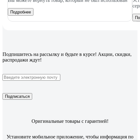
Вы можете вернуть товар, который не был использован
Уст
сер
Подробнее
По
Подпишитесь
на рассылку
и будьте в курсе! Акции, скидки,
распродажи ждут!
Подписаться
Оригинальные товары с гарантией!
Установите мобильное приложение, чтобы информация по