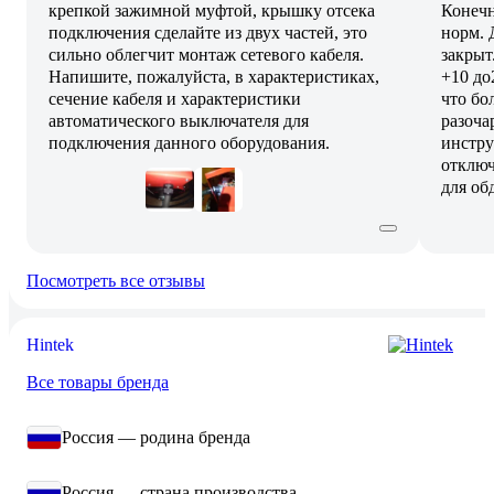
крепкой зажимной муфтой, крышку отсека
Конечн
подключения сделайте из двух частей, это
норм. 
сильно облегчит монтаж сетевого кабеля.
закрыт
Напишите, пожалуйста, в характеристиках,
+10 до
сечение кабеля и характеристики
что бо
автоматического выключателя для
разоча
подключения данного оборудования.
инстру
отключ
для об
Посмотреть все отзывы
Hintek
Все товары бренда
Россия — родина бренда
Россия — страна производства