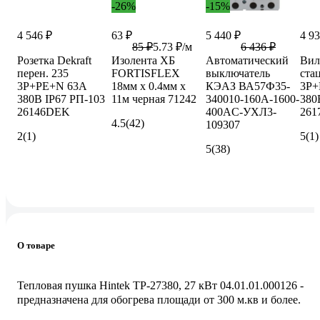
-26%
-15%
4 546 ₽
63 ₽
5 440 ₽
4 93
85 ₽
5.73 ₽/м
6 436 ₽
Розетка Dekraft
Изолента ХБ
Автоматический
Вил
перен. 235
FORTISFLEX
выключатель
ста
3Р+РЕ+N 63А
18мм х 0.4мм х
КЭАЗ ВА57Ф35-
3Р+
380В IP67 РП-103
11м черная 71242
340010-160А-1600-
380
26146DEK
400AC-УХЛ3-
261
4.5
(42)
109307
2
(1)
5
(1)
5
(38)
О товаре
Тепловая пушка Hintek TP-27380, 27 кВт 04.01.01.000126 -
предназначена для обогрева площади от 300 м.кв и более.