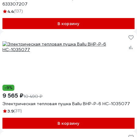
633307207
4.4
(137)
В корзину
-9%
9 565 ₽
10 490 ₽
Электрическая тепловая пушка Ballu BHP-P-6 НС-1035077
3.9
(311)
В корзину