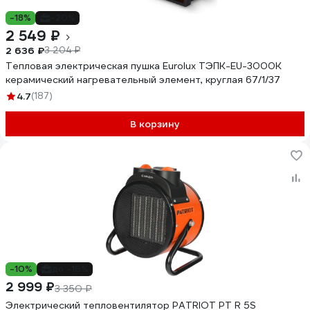
-18%
-20%
2 549 ₽
2 636 ₽
3 204 ₽
Тепловая электрическая пушка Eurolux ТЭПК-EU-3000K
керамический нагревательный элемент, круглая 67/1/37
4.7
(187)
В корзину
-10%
до -16%
2 999 ₽
3 350 ₽
Электрический тепловентилятор PATRIOT PT R 5S