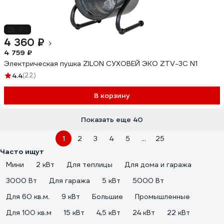
-8%
4 360 ₽
4 759 ₽
Электрическая пушка ZILON СУХОВЕЙ ЭКО ZTV-3С N1
4.4
(22)
В корзину
Показать еще 40
1
2
3
4
5
...
25
Часто ищут
Мини
2 кВт
Для теплицы
Для дома и гаража
3000 Вт
Для гаража
5 кВт
5000 Вт
Для 60 кв.м.
9 кВт
Большие
Промышленные
Для 100 кв.м
15 кВт
4,5 кВт
24 кВт
22 кВт