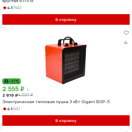
круглая 67/1/19
4.1
(142)
В корзину
-37%
2 555 ₽
2 819 ₽
4 037 ₽
Электрическая тепловая пушка 3 кВт Gigant BGP-5
4.1
(42)
В корзину