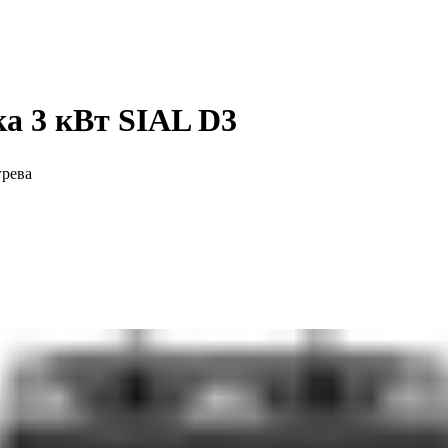
а 3 кВт SIAL D3
грева