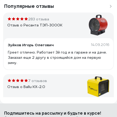
Популярные отзывы
283 отзыва
Отзыв о Ресанта ТЭП-3000К
Зуйков Игорь Олегович
14.09.2016
Греет отлично. Работает 3й год и в гараже и на даче.
Заказал еще 2 другу в строящийся дом на первую
зиму.
7 отзывов
Отзыв о Ballu KX-2.0
alex-kuzakov
28.12.2009
Подпишитесь
на рассылку
и будьте в курсе!
Компактная, мощная пушка. Покупал для гаража 20 м2.