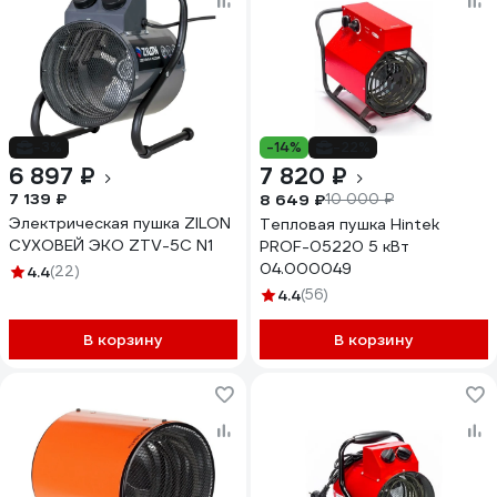
-3%
-14%
-22%
6 897 ₽
7 820 ₽
7 139 ₽
8 649 ₽
10 000 ₽
Электрическая пушка ZILON
Тепловая пушка Hintek
СУХОВЕЙ ЭКО ZTV-5C N1
PROF-05220 5 кВт
04.000049
4.4
(22)
4.4
(56)
В корзину
В корзину