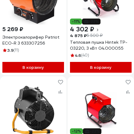
-11%
-22%
4 302 ₽
5 269 ₽
4 875 ₽
5 500 ₽
Электрокалорифер Patriot
Тепловая пушка Hintek TP-
ECO-R 3 633307256
03220, 3 кВт 04.000055
3.9
(11)
4.6
(40)
В корзину
В корзину
-12%
-22%