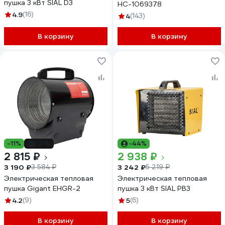
пушка 3 кВт SIAL D3
НС-1069378
4.9
(16)
4
(143)
В корзину
В корзину
-11%
-21%
-44%
2 815 ₽
2 938 ₽
3 190 ₽
3 242 ₽
3 584 ₽
5 219 ₽
Электрическая тепловая
Электрическая тепловая
пушка Gigant EHGR-2
пушка 3 кВт SIAL PB3
4.2
(9)
5
(6)
В корзину
В корзину