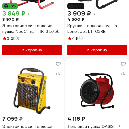
-3%
-13%
3 849 ₽
3 909 ₽
3 970 ₽
4 500 ₽
Электрическая тепловая
Круглая тепловая пушка
пушка NeoClima ТПК-3 5756
Loriot Jet LT-03RE
3.2
(13)
4.1
(49)
В корзину
В корзину
7 059 ₽
4 116 ₽
Электрическая тепловая
Тепловая пушка OASIS TP-