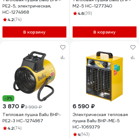
PE2-5, электрическая,
M2-5 НС-1277340
НС-1274968
4.6
(39)
4.2
(74)
В корзину
В корзину
-3%
3 870 ₽
6 590 ₽
3 990 ₽
Тепловая пушка Ballu BHP-
Электрическая тепловая
PE2-3 НС-1274967
пушка Ballu BHP-ME-5
НС-1069379
4.2
(74)
4
(143)