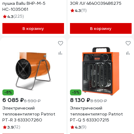
пушка Ballu BHP-M-5
30R /U/ 4640039486275
НС-1035061
4.3
(11)
4.3
(225)
В корзину
В корзину
-8%
-5%
6 085 ₽
8 130 ₽
6 590 ₽
8 590 ₽
Электрический
Электрический
тепловентилятор Patriot
тепловентилятор Patriot
PT-R 3 633307260
PT-Q 5 633307215
3.9
(12)
4.3
(9)