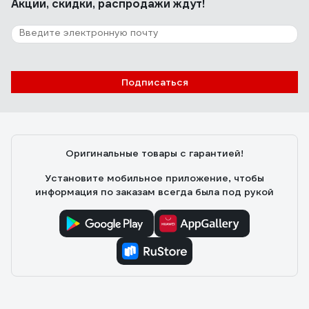
Акции, скидки, распродажи ждут!
За час температура поднялась на 10 градусов.
Разогревается моментально!
149 отзывов
Подписаться
Отзыв о QUATTRO ELEMENTI QE-3000
ETN 649-257
Евгений
12.11.2016
Оригинальные товары с гарантией!
Цена- качество. Приятный внешний вид. Качество
сборки.
Установите мобильное приложение, чтобы
информация по заказам всегда была под рукой