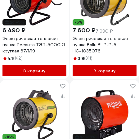
до -9%
-5%
6 490 ₽
7 600 ₽
7 990 ₽
Электрическая тепловая
Электрическая тепловая
пушка Ресанта ТЭП-5000К1
пушка Ballu BHP-P-5
круглая 67/1/19
НС-1035076
4.1
(142)
3.9
(311)
В корзину
В корзину
-16%
до -18%