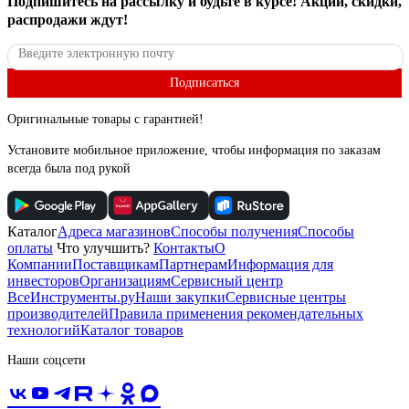
Подпишитесь
на рассылку
и будьте в курсе! Акции, скидки,
распродажи ждут!
Подписаться
Оригинальные товары с гарантией!
Установите мобильное приложение, чтобы информация по заказам
всегда была под рукой
Каталог
Адреса магазинов
Способы получения
Способы
оплаты
Что улучшить?
Контакты
О
Компании
Поставщикам
Партнерам
Информация для
инвесторов
Организациям
Сервисный центр
ВсеИнструменты.ру
Наши закупки
Сервисные центры
производителей
Правила применения рекомендательных
технологий
Каталог товаров
Наши соцсети