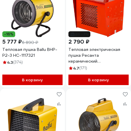
-16%
до -3%
5 777 ₽
2 790 ₽
6 890 ₽
Тепловая пушка Ballu BHP-
Тепловая электрическая
P2-3 НС-1117321
пушка Ресанта
керамический
4.3
(374)
нагревательный элемент
4.7
(171)
ТЭПК-3000 67/1/22
В корзину
В корзину