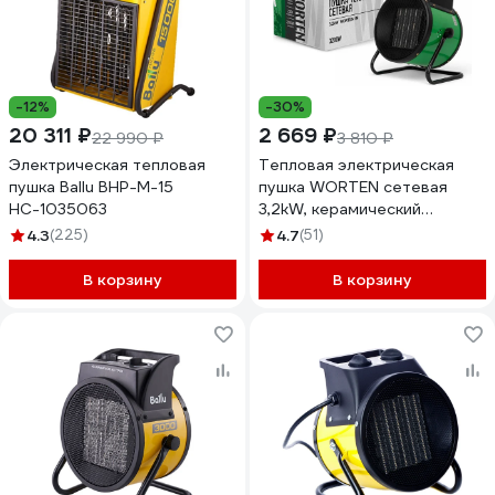
-12%
-30%
20 311 ₽
2 669 ₽
22 990 ₽
3 810 ₽
Электрическая тепловая
Тепловая электрическая
пушка Ballu BHP-M-15
пушка WORTEN сетевая
НС-1035063
3,2kW, керамический
нагревательный элемент
4.3
(225)
4.7
(51)
КА-90000350
В корзину
В корзину