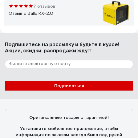
7 отзывов
Отзыв о Ballu KX-2.0
alex-kuzakov
28.12.2009
Подпишитесь
на рассылку
и будьте в курсе!
Компактная, мощная пушка. Покупал для гаража 20 м2.
Акции, скидки, распродажи ждут!
За час температура поднялась на 10 градусов.
Разогревается моментально!
149 отзывов
Подписаться
Отзыв о QUATTRO ELEMENTI QE-3000
ETN 649-257
Евгений
12.11.2016
Оригинальные товары с гарантией!
Цена- качество. Приятный внешний вид. Качество
сборки.
Установите мобильное приложение, чтобы
информация по заказам всегда была под рукой