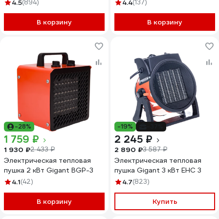
4.5
(894)
4.4
(137)
В корзину
В корзину
-28%
-19%
-37%
1 759 ₽
2 245 ₽
1 930 ₽
2 890 ₽
2 433 ₽
3 587 ₽
Электрическая тепловая
Электрическая тепловая
пушка 2 кВт Gigant BGP-3
пушка Gigant 3 кВт EHC 3
4.1
(42)
4.7
(823)
В корзину
Купить