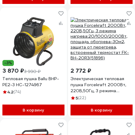
-3%
3 870 ₽
2 772 ₽
3 990 ₽
Тепловая пушка Ballu BHP-
Электрическая тепловая
PE2-3 НС-1274967
пушка Forcekraft 2000Вт,
220В,50Гц, 3 режима
4.2
(74)
нагрева:20/1000/2000Вт,
5
(22)
площадь обогрева-30м2,
защита от перегрева,
В корзину
В корзину
встроенный термостат FK-
BH-20R3(51896)