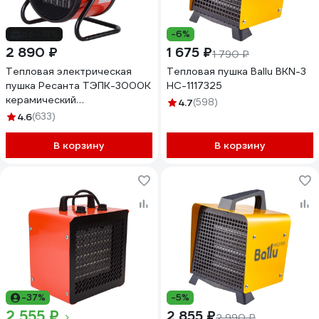
до -18%
-6%
2 890 ₽
1 675 ₽
1 790 ₽
Тепловая электрическая
Тепловая пушка Ballu BKN-3
пушка Ресанта ТЭПК-3000K
НС-1117325
керамический
4.7
(598)
нагревательный элемент,
4.6
(633)
круглая 67/1/27
В корзину
В корзину
-37%
-5%
2 555 ₽
2 855 ₽
2 990 ₽