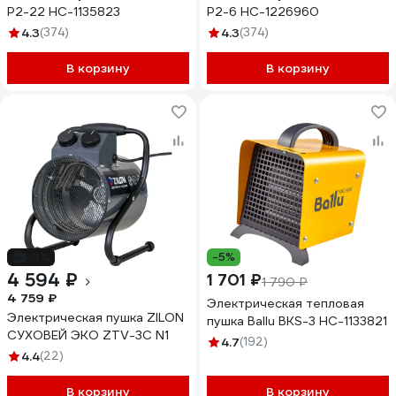
P2-22 НС-1135823
P2-6 НС-1226960
4.3
(374)
4.3
(374)
В корзину
В корзину
-3%
-5%
4 594 ₽
1 701 ₽
1 790 ₽
4 759 ₽
Электрическая тепловая
Электрическая пушка ZILON
пушка Ballu BKS-3 НС-1133821
СУХОВЕЙ ЭКО ZTV-3С N1
4.7
(192)
4.4
(22)
В корзину
В корзину