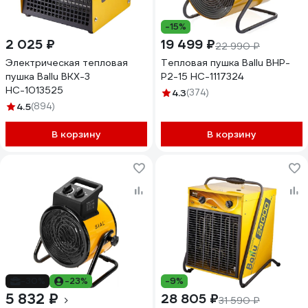
-15%
2 025 ₽
19 499 ₽
22 990 ₽
Электрическая тепловая
Тепловая пушка Ballu BHP-
пушка Ballu BKX-3
P2-15 НС-1117324
НС-1013525
4.3
(374)
4.5
(894)
В корзину
В корзину
-30%
-23%
-9%
5 832 ₽
28 805 ₽
31 590 ₽