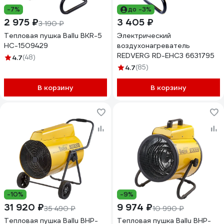
-7%
до -3%
2 975 ₽
3 405 ₽
3 190 ₽
Тепловая пушка Ballu BKR-5
Электрический
НС-1509429
воздухонагреватель
REDVERG RD-EHC3 6631795
4.7
(48)
4.7
(85)
В корзину
В корзину
-10%
-9%
31 920 ₽
9 974 ₽
35 490 ₽
10 990 ₽
Тепловая пушка Ballu BHP-
Тепловая пушка Ballu BHP-