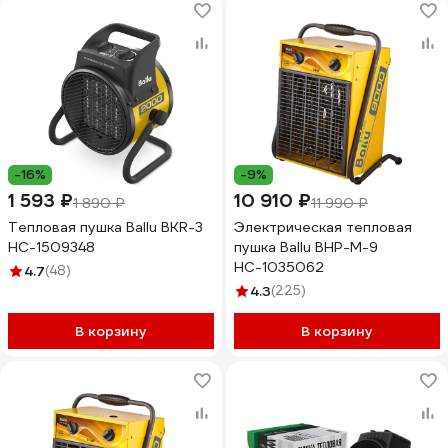
-16%
-9%
1 593 ₽
10 910 ₽
1 890 ₽
11 990 ₽
Тепловая пушка Ballu BKR-3
Электрическая тепловая
НС-1509348
пушка Ballu BHP-M-9
НС-1035062
4.7
(48)
4.3
(225)
В корзину
В корзину