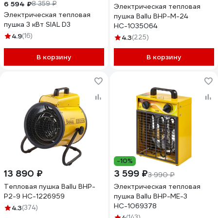
6 594 ₽
8 359 ₽
Электрическая тепловая
Электрическая тепловая
пушка Ballu BHP-M-24
пушка 3 кВт SIAL D3
НС-1035064
4.9
(16)
4.3
(225)
В корзину
В корзину
-10%
13 890 ₽
3 599 ₽
3 990 ₽
Тепловая пушка Ballu BHP-
Электрическая тепловая
P2-9 НС-1226959
пушка Ballu BHP-ME-3
НС-1069378
4.3
(374)
4
(143)