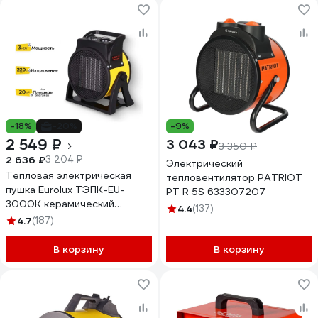
-18%
-20%
-9%
2 549 ₽
3 043 ₽
3 350 ₽
2 636 ₽
3 204 ₽
Электрический
Тепловая электрическая
тепловентилятор PATRIOT
пушка Eurolux ТЭПК-EU-
PT R 5S 633307207
3000K керамический
4.4
(137)
нагревательный элемент,
4.7
(187)
круглая 67/1/37
В корзину
В корзину