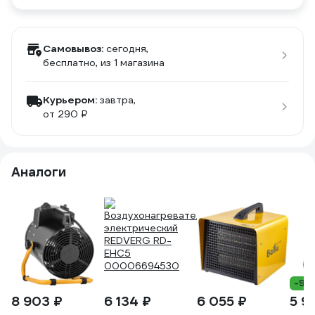
Самовывоз:
сегодня,
бесплатно
, из 1 магазина
Курьером:
завтра,
от 290 ₽
Аналоги
-9%
8 903 ₽
6 134 ₽
6 055 ₽
5 9