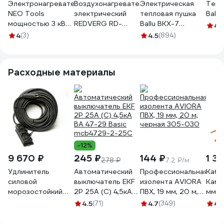
Электронагреватель
Воздухонагреватель
Электрическая
Тепл
NEO Tools
электрический
тепловая пушка
Ball
мощностью 3 кВт,
REDVERG RD-
Ballu BKX-7
4.
регулируемые
EHC5
НС-1051506
4
(3)
4.5
(894)
настройки, IPX4
00006694530
90-068
Расходные материалы
-12%
9 670 ₽
245 ₽
144 ₽
1 3
278 ₽
7.2 ₽/м
Удлинитель
Автоматический
Профессиональная
Кабе
силовой
выключатель EKF
изолента AVIORA
Камк
морозостойкий
2P 25А (C) 4,5кА
ПВХ, 19 мм, 20 м,
мм 1
REDVERG КГ 3x2,5,
ВА 47-29 Basic
черная 305-030
111
4.5
(71)
4.7
(349)
4.
колодка 3
mcb4729-2-25C
розетки, IP44, 30м