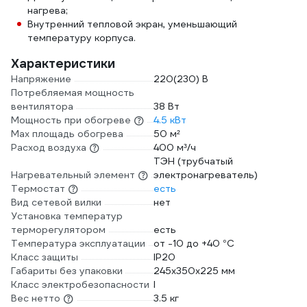
нагрева;
Внутренний тепловой экран, уменьшающий
температуру корпуса.
Характеристики
Напряжение
220(230) В
Потребляемая мощность
вентилятора
38 Вт
Мощность при обогреве
4.5 кВт
Max площадь обогрева
50 м²
Расход воздуха
400 м³/ч
ТЭН (трубчатый
Нагревательный элемент
электронагреватель)
Термостат
есть
Вид сетевой вилки
нет
Установка температур
терморегулятором
есть
Температура эксплуатации
от -10 до +40 °С
Класс защиты
IP20
Габариты без упаковки
245х350х225 мм
Класс электробезопасности
I
Вес нетто
3.5 кг